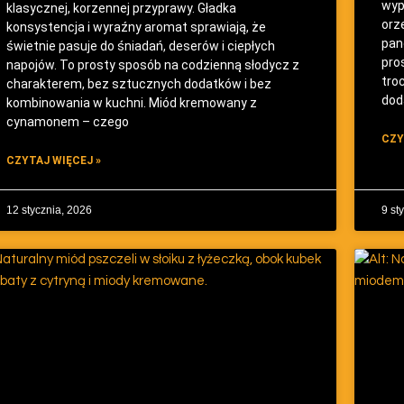
wyp
klasycznej, korzennej przyprawy. Gładka
orze
konsystencja i wyraźny aromat sprawiają, że
pan
świetnie pasuje do śniadań, deserów i ciepłych
pro
napojów. To prosty sposób na codzienną słodycz z
tro
charakterem, bez sztucznych dodatków i bez
dod
kombinowania w kuchni. Miód kremowany z
cynamonem – czego
CZY
CZYTAJ WIĘCEJ »
12 stycznia, 2026
9 st