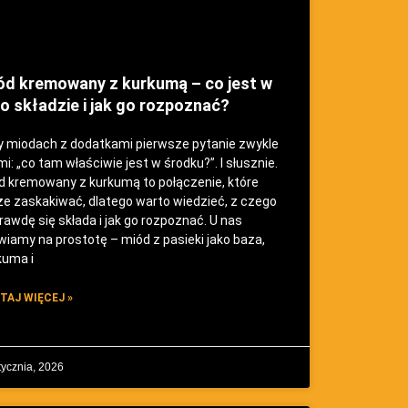
ód kremowany z kurkumą – co jest w
o składzie i jak go rozpoznać?
y miodach z dodatkami pierwsze pytanie zwykle
i: „co tam właściwie jest w środku?”. I słusznie.
d kremowany z kurkumą to połączenie, które
e zaskakiwać, dlatego warto wiedzieć, z czego
rawdę się składa i jak go rozpoznać. U nas
wiamy na prostotę – miód z pasieki jako baza,
kuma i
TAJ WIĘCEJ »
tycznia, 2026