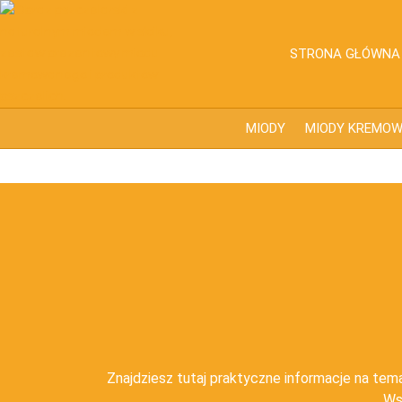
Przejdź
do
treści
STRONA GŁÓWNA
MIODY
MIODY KREMO
Znajdziesz tutaj praktyczne informacje na tema
Ws