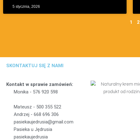
5 stycznia, 2026
1
2
SKONTAKTUJ SIĘ Z NAMI
Kontakt w sprawie zamówień:
Monika -
5
7
6
9
2
0
5
9
8
Mateusz -
5
0
0
3
5
5
5
2
2
Andrzej -
6
6
8
6
9
6
3
0
6
pasiekaujedrusia@gmail.com
Pasieka u Jędrusia
pasiekaujedrusia