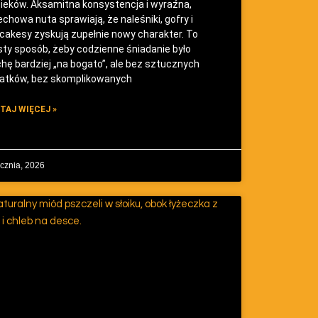
ieków. Aksamitna konsystencja i wyraźna,
chowa nuta sprawiają, że naleśniki, gofry i
cakesy zyskują zupełnie nowy charakter. To
sty sposób, żeby codzienne śniadanie było
chę bardziej „na bogato”, ale bez sztucznych
atków, bez skomplikowanych
TAJ WIĘCEJ »
ycznia, 2026