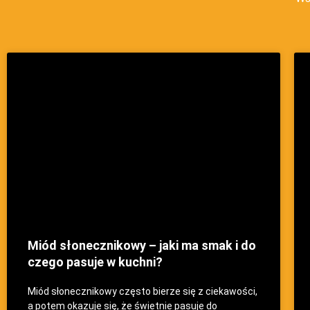
S
S
t
t
r
r
o
o
n
n
a
a
Miód słonecznikowy – jaki ma smak i do
czego pasuje w kuchni?
Miód słonecznikowy często bierze się z ciekawości,
a potem okazuje się, że świetnie pasuje do