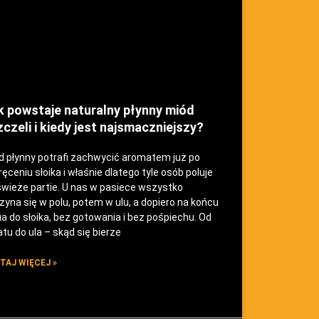
k powstaje naturalny płynny miód
czeli i kiedy jest najsmaczniejszy?
d płynny potrafi zachwycić aromatem już po
ęceniu słoika i właśnie dlatego tyle osób poluje
świeże partie. U nas w pasiece wszystko
zyna się w polu, potem w ulu, a dopiero na końcu
ia do słoika, bez gotowania i bez pośpiechu. Od
tu do ula – skąd się bierze
TAJ WIĘCEJ »