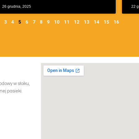
26 grudnia, 2025
22 g
3
4
5
6
7
8
9
10
11
12
13
14
15
16