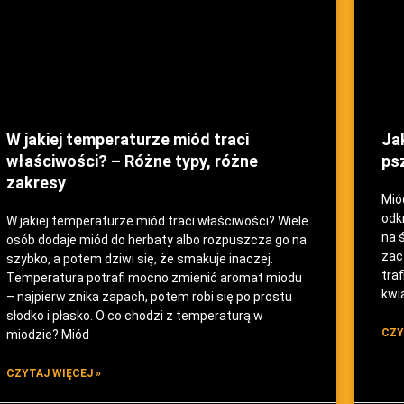
W jakiej temperaturze miód traci
Ja
właściwości? – Różne typy, różne
psz
zakresy
Mió
odkr
W jakiej temperaturze miód traci właściwości? Wiele
na 
osób dodaje miód do herbaty albo rozpuszcza go na
zac
szybko, a potem dziwi się, że smakuje inaczej.
traf
Temperatura potrafi mocno zmienić aromat miodu
kwia
– najpierw znika zapach, potem robi się po prostu
słodko i płasko. O co chodzi z temperaturą w
CZY
miodzie? Miód
CZYTAJ WIĘCEJ »