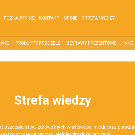
POZNAJMY SIĘ
KONTAKT
OPINIE
STREFA WIEDZY
WANE
PRODUKTY PSZCZELE
ZESTAWY PREZENTOWE
INNE
Strefa wiedzy
t pszczelarstwa, zdrowotnych właściwości miodu oraz porad, jak
zystko oparte na naszym wieloletnim doświadczeniu.