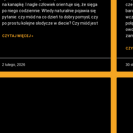
na kanapkę. I nagle człowiek orientuje się, że sięga
cze
po niego codziennie. Wtedy naturalnie pojawia się
bar
pytanie: czy miód na co dzień to dobry pomysł, czy
wcz
po prostu kolejne słodycze w diecie? Czy miód jest
poł
owo
zam
CZYTAJ WIĘCEJ »
CZY
2 lutego, 2026
30 s