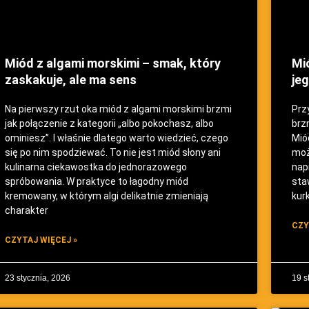
Miód z algami morskimi – smak, który
Mi
zaskakuje, ale ma sens
jeg
Na pierwszy rzut oka miód z algami morskimi brzmi
Prz
jak połączenie z kategorii „albo pokochasz, albo
brzm
ominiesz”. I właśnie dlatego warto wiedzieć, czego
Mió
się po nim spodziewać. To nie jest miód słony ani
moż
kulinarna ciekawostka do jednorazowego
nap
spróbowania. W praktyce to łagodny miód
sta
kremowany, w którym algi delikatnie zmieniają
kur
charakter
CZY
CZYTAJ WIĘCEJ »
23 stycznia, 2026
19 s