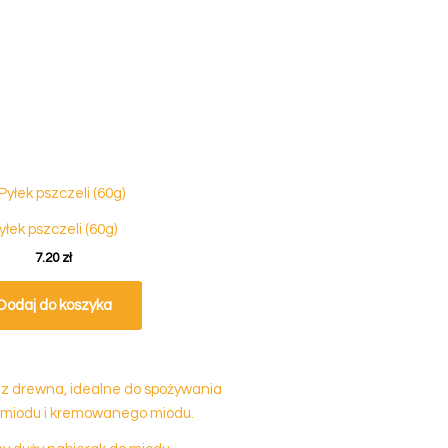
12
11
10
ów
produktów
produktów
produktów
ne
12
le
11
ntowe
10
yłek pszczeli (60g)
7.20
zł
Dodaj do koszyka