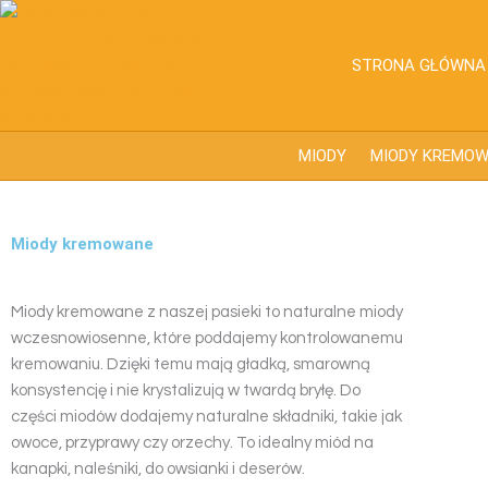
Przejdź
do
treści
STRONA GŁÓWNA
MIODY
MIODY KREMO
Miody kremowane
Miody kremowane z naszej pasieki to naturalne miody
wczesnowiosenne, które poddajemy kontrolowanemu
kremowaniu. Dzięki temu mają gładką, smarowną
konsystencję i nie krystalizują w twardą bryłę. Do
części miodów dodajemy naturalne składniki, takie jak
owoce, przyprawy czy orzechy. To idealny miód na
kanapki, naleśniki, do owsianki i deserów.