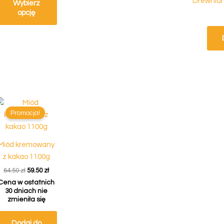
Drewnian
Wybierz
opcję
na
Pierwotna
Aktualna
cena
cena
Promocja!
wynosiła:
wynosi:
.
64.50 zł.
59.50 zł.
Miód kremowany
z kakao 1100g
64.50
zł
59.50
zł
Cena w ostatnich
30 dniach nie
zmieniła się
Dodaj do