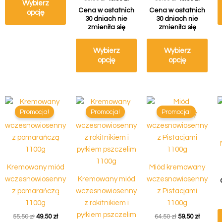
Wybierz
Cena w ostatnich
Cena w ostatnich
opcję
30 dniach nie
30 dniach nie
zmieniła się
zmieniła się
Wybierz
Wybierz
opcję
opcję
Pierwotna
Aktualna
Pierwotna
Aktualna
Pierwotna
Aktual
Ten
cena
cena
cena
cena
cena
cena
Promocja!
Promocja!
Promocja!
produkt
wynosiła:
wynosi:
wynosiła:
wynosi:
wynosiła:
wynosi:
55.50 zł.
49.50 zł.
ma
55.50 zł.
49.50 zł.
64.50 zł.
59.50 zł
wiele
wariantów.
Opcje
Kremowany miód
Miód kremowany
można
wczesnowiosenny
Kremowany miód
wczesnowiosenny
wybrać
z pomarańczą
wczesnowiosenny
z Pistacjami
na
1100g
z rokitnikiem i
1100g
stronie
pyłkiem pszczelim
55.50
zł
49.50
zł
64.50
zł
59.50
zł
produktu