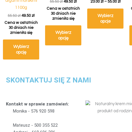
algami morskimi
55.50
zł
49.50
zł
23.00
zł
–
55.00
zł
stronie
1100g
Cena w ostatnich
produktu
30 dniach nie
Wybierz
55.50
zł
49.50
zł
zmieniła się
opcje
Cena w ostatnich
30 dniach nie
Wybierz
zmieniła się
opcję
Wybierz
opcję
SKONTAKTUJ SIĘ Z NAMI
Kontakt w sprawie zamówień:
Monika -
5
7
6
9
2
0
5
9
8
Mateusz -
5
0
0
3
5
5
5
2
2