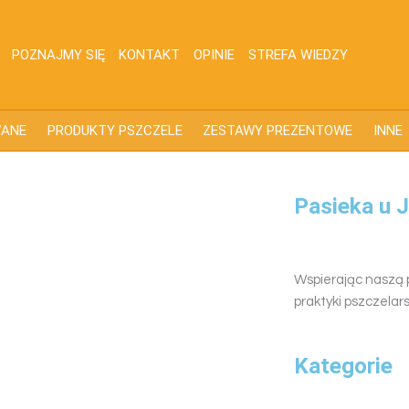
POZNAJMY SIĘ
KONTAKT
OPINIE
STREFA WIEDZY
WANE
PRODUKTY PSZCZELE
ZESTAWY PREZENTOWE
INNE
Pasieka u 
Wspierając naszą 
praktyki pszczelars
Kategorie