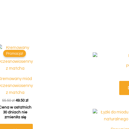
3
19
Miody
19
produkty
produkt
Miody kremowa
Produkty pszcze
Zestawy preze
Inne
3
na
Pierwotna
Aktualna
cena
cena
Promocja!
wynosiła:
wynosi:
.
55.50 zł.
49.50 zł.
P
Kremowany miód
czesnowiosenny
z matcha
55.50
zł
49.50
zł
Cena w ostatnich
30 dniach nie
zmieniła się