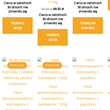
1100g
Cena w ostatnich
Cena w ostatnich
30 dniach nie
30 dniach nie
55.50
zł
49.50
zł
zmieniła się
zmieniła się
Cena w ostatnich
30 dniach nie
Wybierz
Dodaj do
zmieniła się
opcję
koszyka
Wybierz
opcje
Pierwotna
Aktualna
Pierwotna
Aktualna
Zakre
Ten
cena
cena
cena
cena
cen:
Promocja!
Promocja!
produkt
wynosiła:
wynosi:
wynosiła:
wynosi:
od
55.50 zł.
49.50 zł.
55.50 zł.
49.50 zł.
ma
23.00 z
do
wiele
55.00 z
wariantów.
Miód
Miód
Opcje
Miód
wczesnowiosenny
wczesnowiosenny
w
można
wczesnowiosenny
kremowany z
kremowany z
wybrać
kremowany z
borówkami 1100g
jagodami
na