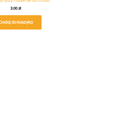
y duży nabierak do miodu
3.00
zł
Dodaj do koszyka