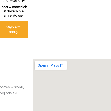
55.50
zł
49.50
zł
Cena w ostatnich
30 dniach nie
zmieniła się
Wybierz
opcję