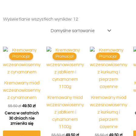
Wyświetlanie wszystkich wyników: 12
Pierwotna
Aktualna
Pierwotna
Aktualna
Pierwotna
Aktual
cena
cena
cena
cena
cena
cena
Promocja!
Promocja!
Promocja!
wynosiła:
wynosi:
wynosiła:
wynosi:
wynosiła:
wynosi:
55.50 zł.
49.50 zł.
55.50 zł.
49.50 zł.
55.50 zł.
49.50 zł
Kremowany miód
wczesnowiosenny
w
z cynamonem
Kremowany miód
Kremowany miód
wczesnowiosenny
wczesnowiosenny
55.50
zł
49.50
zł
z jabłkiem i
z kurkumą i
Cena w ostatnich
30 dniach nie
cynamonem
pieprzem
zmieniła się
1100g
cayenne
55.50
zł
49.50
zł
55.50
zł
49.50
zł