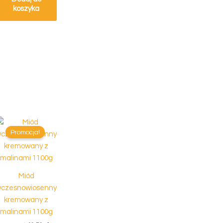
koszyka
s
Pierwotna
Aktualna
cena
cena
Promocja!
wynosiła:
wynosi:
ł
55.50 zł.
49.50 zł.
ł
Miód
czesnowiosenny
kremowany z
malinami 1100g