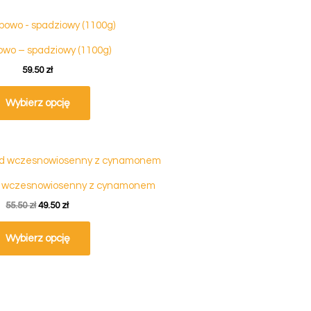
powo – spadziowy (1100g)
59.50
zł
Wybierz opcję
Pierwotna
Aktualna
cena
cena
wynosiła:
wynosi:
 wczesnowiosenny z cynamonem
55.50 zł.
49.50 zł.
55.50
zł
49.50
zł
Wybierz opcję