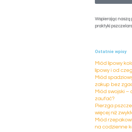
Wspierając naszą 
praktyki pszczelars
Ostatnie wpisy
Miód lipowy kol
lipowy i od cze
Miód spadziowy 
zakup bez zga
Miód swojski –
zaufać?
Pierzga pszcze
więcej niż zwyk
Miód rzepakowy
na codzienne k