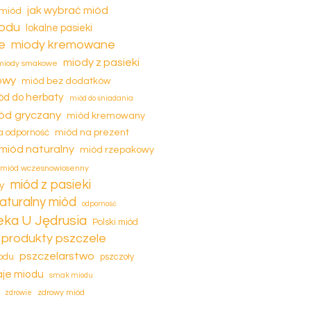
jak wybrać miód
 miód
iodu
lokalne pasieki
e
miody kremowane
miody z pasieki
miody smakowe
owy
miód bez dodatków
ód do herbaty
miód do śniadania
ód gryczany
miód kremowany
miód na prezent
a odporność
miód naturalny
miód rzepakowy
miód wczesnowiosenny
miód z pasieki
y
aturalny miód
odporność
eka U Jędrusia
Polski miód
produkty pszczele
pszczelarstwo
odu
pszczoły
je miodu
smak miodu
zdrowy miód
zdrowie