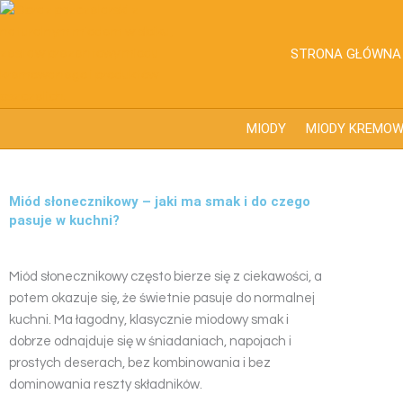
Przejdź
do
treści
STRONA GŁÓWNA
MIODY
MIODY KREMO
Miód słonecznikowy – jaki ma smak i do czego
pasuje w kuchni?
Miód słonecznikowy często bierze się z ciekawości, a
potem okazuje się, że świetnie pasuje do normalnej
kuchni. Ma łagodny, klasycznie miodowy smak i
dobrze odnajduje się w śniadaniach, napojach i
prostych deserach, bez kombinowania i bez
dominowania reszty składników.