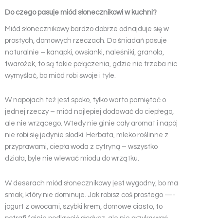
Do czego pasuje miód słonecznikowi w kuchni?
Miód słonecznikowy bardzo dobrze odnajduje się w
prostych, domowych rzeczach. Do śniadań pasuje
naturalnie – kanapki, owsianki, naleśniki, granola,
twarożek, to są takie połączenia, gdzie nie trzeba nic
wymyślać, bo miód robi swoje i tyle.
W napojach też jest spoko, tylko warto pamiętać o
jednej rzeczy – miód najlepiej dodawać do ciepłego,
ale nie wrzącego. Wtedy nie ginie cały aromat i napój
nie robi się jedynie słodki. Herbata, mleko roślinne z
przyprawami, ciepła woda z cytryną – wszystko
działa, byle nie wlewać miodu do wrzątku.
W deserach miód słonecznikowy jest wygodny, bo ma
smak, który nie dominuje. Jak robisz coś prostego —-
jogurt z owocami, szybki krem, domowe ciasto, to