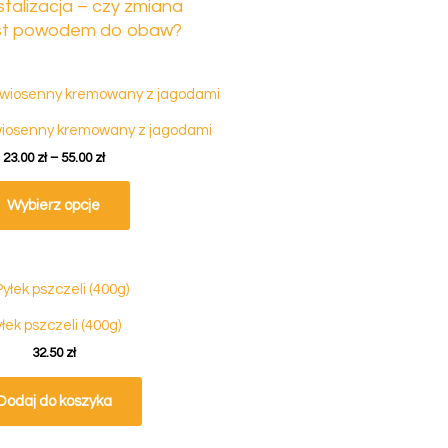
stalizacja – czy zmiana
jest powodem do obaw?
Zakres
Ten
cen:
produkt
od
iosenny kremowany z jagodami
ma
23.00 zł
do
23.00
zł
–
55.00
zł
wiele
55.00 zł
wariantów.
Wybierz opcje
Opcje
można
wybrać
na
stronie
łek pszczeli (400g)
produktu
32.50
zł
Dodaj do koszyka