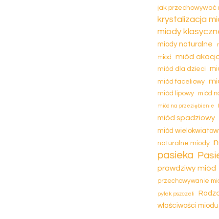
jak przechowywać
krystalizacja m
miody klasyczn
miody naturalne
miód akacj
miód
miód dla dzieci
mi
mi
miód faceliowy
miód lipowy
miód n
miód na przeziębienie
miód spadziowy
miód wielokwiatow
n
naturalne miody
pasieka
Pasi
prawdziwy miód
przechowywanie mi
Rodza
pyłek pszczeli
właściwości miodu