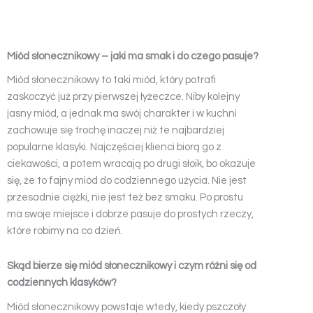
Miód słonecznikowy – jaki ma smak i do czego pasuje?
Miód słonecznikowy to taki miód, który potrafi
zaskoczyć już przy pierwszej łyżeczce. Niby kolejny
jasny miód, a jednak ma swój charakter i w kuchni
zachowuje się trochę inaczej niż te najbardziej
popularne klasyki. Najczęściej klienci biorą go z
ciekawości, a potem wracają po drugi słoik, bo okazuje
się, że to fajny miód do codziennego użycia. Nie jest
przesadnie ciężki, nie jest też bez smaku. Po prostu
ma swoje miejsce i dobrze pasuje do prostych rzeczy,
które robimy na co dzień.
Skąd bierze się miód słonecznikowy i czym różni się od
codziennych klasyków?
Miód słonecznikowy powstaje wtedy, kiedy pszczoły