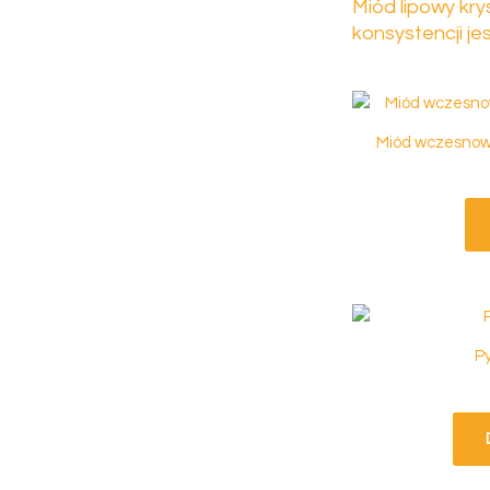
Miód lipowy kry
konsystencji 
Miód wczesnow
Py