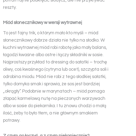
potrafi fajnie podkręcić słodycz, ale nie przykrywać
reszty.
Miód słonecznikowy w wersji wytrawnej
To jest fajny trik, o którym mało kto myśli – miód
słonecznikowy dobrze działa nie tylko na słodko. W
kuchni wytrawnej miód robi robotę jako mały balans,
łagodzi kwaśne albo ostre i łączy składniki w sosie.
Najprostszy przykład to dressing do sałatki – trochę
oliwy, coś kwaśnego (cytryna lub ocet), szczypta soli i
odrobina miodu. Miód nie robi z tego słodkiej sałatki,
tylko domyka smak i sprawia, że sos jest bardziej
„okrągły”. Podobnie w marynatach – miód pomaga
złapać karmelową nutę na pieczonych warzywach
albo w sosie do piekarnika. I tu znowu chodzi o małą
ilość, żeby to było tłem, a nie głównym smakiem
potrawy.
Z czym go łączyć, a z czym niekoniecznie?