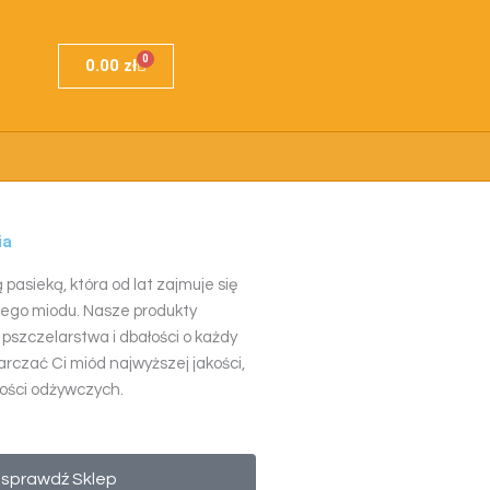
F
I
0
Wózek
a
n
0.00
zł
c
s
e
t
b
a
o
g
o
r
k
a
-
m
f
ia
pasieką, która od lat zajmuje się
nego miodu. Nasze produkty
 pszczelarstwa i dbałości o każdy
arczać Ci miód najwyższej jakości,
tości odżywczych.
sprawdź Sklep