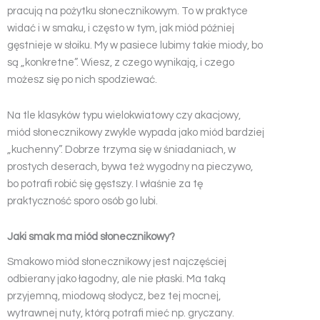
pracują na pożytku słonecznikowym. To w praktyce
widać i w smaku, i często w tym, jak miód później
gęstnieje w słoiku. My w pasiece lubimy takie miody, bo
są „konkretne”. Wiesz, z czego wynikają, i czego
możesz się po nich spodziewać.
Na tle klasyków typu wielokwiatowy czy akacjowy,
miód słonecznikowy zwykle wypada jako miód bardziej
„kuchenny”. Dobrze trzyma się w śniadaniach, w
prostych deserach, bywa też wygodny na pieczywo,
bo potrafi robić się gęstszy. I właśnie za tę
praktyczność sporo osób go lubi.
Jaki smak ma miód słonecznikowy?
Smakowo miód słonecznikowy jest najczęściej
odbierany jako łagodny, ale nie płaski. Ma taką
przyjemną, miodową słodycz, bez tej mocnej,
wytrawnej nuty, którą potrafi mieć np. gryczany.