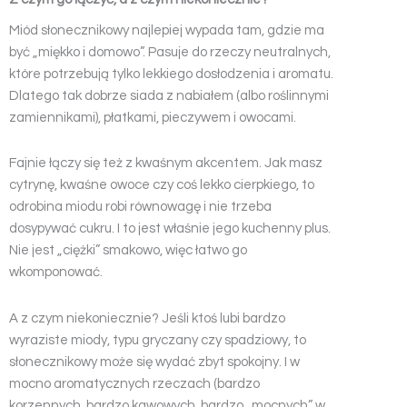
Miód słonecznikowy najlepiej wypada tam, gdzie ma
być „miękko i domowo”. Pasuje do rzeczy neutralnych,
które potrzebują tylko lekkiego dosłodzenia i aromatu.
Dlatego tak dobrze siada z nabiałem (albo roślinnymi
zamiennikami), płatkami, pieczywem i owocami.
Fajnie łączy się też z kwaśnym akcentem. Jak masz
cytrynę, kwaśne owoce czy coś lekko cierpkiego, to
odrobina miodu robi równowagę i nie trzeba
dosypywać cukru. I to jest właśnie jego kuchenny plus.
Nie jest „ciężki” smakowo, więc łatwo go
wkomponować.
A z czym niekoniecznie? Jeśli ktoś lubi bardzo
wyraziste miody, typu gryczany czy spadziowy, to
słonecznikowy może się wydać zbyt spokojny. I w
mocno aromatycznych rzeczach (bardzo
korzennych, bardzo kawowych, bardzo „mocnych” w