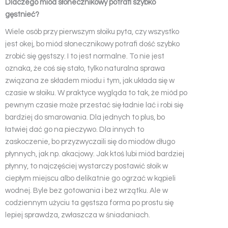
Dlaczego miód słonecznikowy potrafi szybko
gęstnieć?
Wiele osób przy pierwszym słoiku pyta, czy wszystko
jest okej, bo miód słonecznikowy potrafi dość szybko
zrobić się gęstszy. I to jest normalne. To nie jest
oznaka, że coś się stało, tylko naturalna sprawa
związana ze składem miodu i tym, jak układa się w
czasie w słoiku. W praktyce wygląda to tak, że miód po
pewnym czasie może przestać się ładnie lać i robi się
bardziej do smarowania. Dla jednych to plus, bo
łatwiej dać go na pieczywo. Dla innych to
zaskoczenie, bo przyzwyczaili się do miodów długo
płynnych, jak np. akacjowy. Jak ktoś lubi miód bardziej
płynny, to najczęściej wystarczy postawić słoik w
ciepłym miejscu albo delikatnie go ogrzać w kąpieli
wodnej. Byle bez gotowania i bez wrzątku. Ale w
codziennym użyciu ta gęstsza forma po prostu się
lepiej sprawdza, zwłaszcza w śniadaniach.