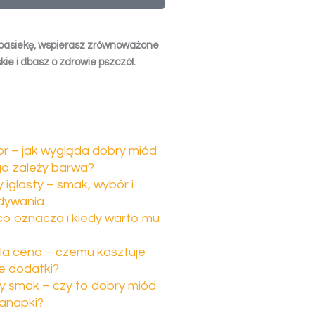
pasiekę, wspierasz zrównoważone
kie i dbasz o zdrowie pszczół.
or – jak wygląda dobry miód
go zależy barwa?
iglasty – smak, wybór i
dywania
 co oznacza i kiedy warto mu
la cena – czemu kosztuje
łe dodatki?
 smak – czy to dobry miód
anapki?