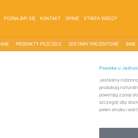
POZNAJMY SIĘ
KONTAKT
OPINIE
STREFA WIEDZY
WANE
PRODUKTY PSZCZELE
ZESTAWY PREZENTOWE
INNE
Pasieka u Jędrus
Jesteśmy rodzinną 
produkcją natural
powstają z pasji do
szczegół, aby dost
pełen smaku i war