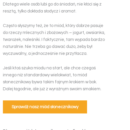
Dlatego wiele osób lubi go do śniadań, nie kłóci się z
resztą, tylko dokłada słodycz i aromat.
Często słyszymy też, że to miód, który dobrze pasuje
do rzeczy mlecznych i zbożowych – jogurt, owsianka,
twarożek, naleśniki. I faktycznie, tam wypada bardzo
naturalnie. Nie trzeba go dawać dużo, żeby był
wyczuwalny, a jednocześnie nie przytłacza.
Jeśli ktoś szuka miodu na start, ale chce czegoś
innego niż standardowy wielokwiat, to miód
słonecznikowy bywa takim fajnym krokiem w bok.
Dalej łagodnie, ale już z wyraźnym swoim smakiem.
Sprawdź nasz miód słonecznikowy