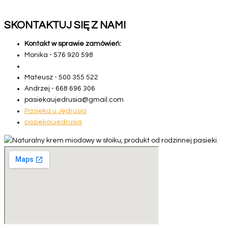
SKONTAKTUJ SIĘ Z NAMI
Kontakt w sprawie zamówień:
Monika -
5
7
6
9
2
0
5
9
8
Mateusz -
5
0
0
3
5
5
5
2
2
Andrzej -
6
6
8
6
9
6
3
0
6
pasiekaujedrusia@gmail.com
Pasieka u Jędrusia
pasiekaujedrusia