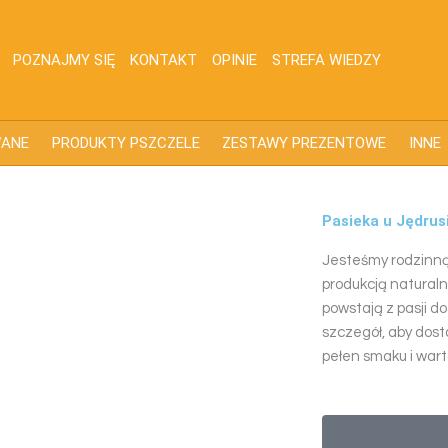
POZNAJMY SIĘ
KONTAKT
OPINIE
STREFA WIEDZY
WANE
PRODUKTY PSZCZELE
ZESTAWY PREZENTOWE
INNE
Pasieka u Jędrus
Jesteśmy rodzinną 
produkcją natural
powstają z pasji do
szczegół, aby dost
pełen smaku i war