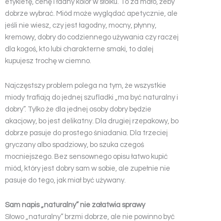
etykietę, cenę i ładny kolor w słoiku. To za mało, żeby
dobrze wybrać. Miód może wyglądać apetycznie, ale
jeśli nie wiesz, czy jest łagodny, mocny, płynny,
kremowy, dobry do codziennego używania czy raczej
dla kogoś, kto lubi charakterne smaki, to dalej
kupujesz trochę w ciemno.
Najczęstszy problem polega na tym, że wszystkie
miody trafiają do jednej szufladki „ma być naturalny i
dobry”. Tylko że dla jednej osoby dobry będzie
akacjowy, bo jest delikatny. Dla drugiej rzepakowy, bo
dobrze pasuje do prostego śniadania. Dla trzeciej
gryczany albo spadziowy, bo szuka czegoś
mocniejszego. Bez sensownego opisu łatwo kupić
miód, który jest dobry sam w sobie, ale zupełnie nie
pasuje do tego, jak miał być używany.
Sam napis „naturalny” nie załatwia sprawy
Słowo „naturalny” brzmi dobrze, ale nie powinno być