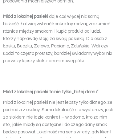
próbowania mocniejszych odmian.
Miód z lokalnej pasieki
daje coś więcej niż samą
bliskość. Łatwiej wybrać konkretny rodzaj, zrozumieć
różnice między smakami i kupić produkt od ludzi,
którzy naprawdę stoją za swoją pasieką. Dla osób z
Łasku, Buczku, Zelowa, Pabianic, Zduńskiej Woli czy
Łodzi to często prostszy, bardziej świadomy wybór niż
pierwszy lepszy słoik z anonimowej półki.
Miód z lokalnej pasieki to nie tylko „bliżej domu”
Miód z lokalnej pasieki nie jest lepszy tylko dlatego, że
pochodzi z okolicy. Sama lokalność nie wystarczy, jeśli
za słoikiem nie idzie konkret – wiadomo, kto za nim
stoi, jakie miody są dostępne i do czego dany smak
będzie pasował. Lokalność ma sens wtedy, gdy klient