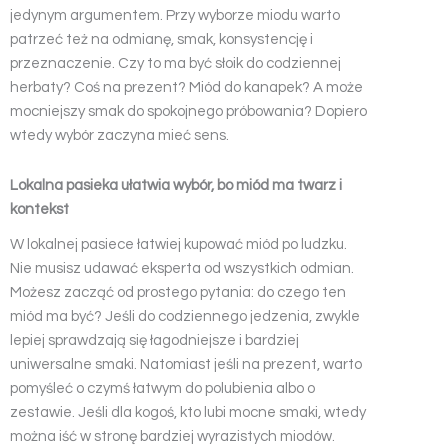
jedynym argumentem. Przy wyborze miodu warto
patrzeć też na odmianę, smak, konsystencję i
przeznaczenie. Czy to ma być słoik do codziennej
herbaty? Coś na prezent? Miód do kanapek? A może
mocniejszy smak do spokojnego próbowania? Dopiero
wtedy wybór zaczyna mieć sens.
Lokalna pasieka ułatwia wybór, bo miód ma twarz i
kontekst
W lokalnej pasiece łatwiej kupować miód po ludzku.
Nie musisz udawać eksperta od wszystkich odmian.
Możesz zacząć od prostego pytania: do czego ten
miód ma być? Jeśli do codziennego jedzenia, zwykle
lepiej sprawdzają się łagodniejsze i bardziej
uniwersalne smaki. Natomiast jeśli na prezent, warto
pomyśleć o czymś łatwym do polubienia albo o
zestawie. Jeśli dla kogoś, kto lubi mocne smaki, wtedy
można iść w stronę bardziej wyrazistych miodów.