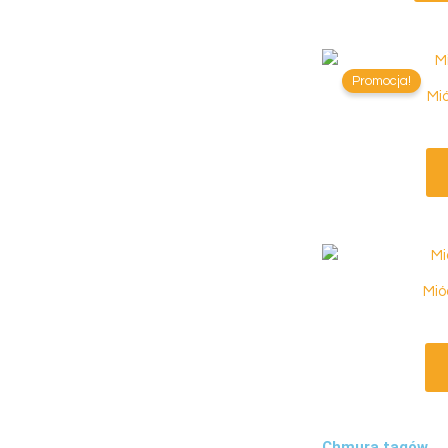
Promocja!
Mió
Mió
Chmura tagów