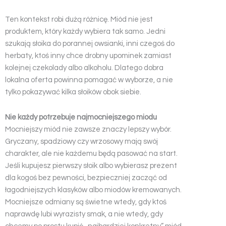
Ten kontekst robi dużą różnicę. Miód nie jest
produktem, który każdy wybiera tak samo. Jedni
szukają słoika do porannej owsianki, inni czegoś do
herbaty, ktoś inny chce drobny upominek zamiast
kolejnej czekolady albo alkoholu. Dlatego dobra
lokalna oferta powinna pomagać w wyborze, a nie
tylko pokazywać kilka słoików obok siebie.
Nie każdy potrzebuje najmocniejszego miodu
Mocniejszy miód nie zawsze znaczy lepszy wybór.
Gryczany, spadziowy czy wrzosowy mają swój
charakter, ale nie każdemu będą pasować na start.
Jeśli kupujesz pierwszy słoik albo wybierasz prezent
dla kogoś bez pewności, bezpieczniej zacząć od
łagodniejszych klasyków albo miodów kremowanych.
Mocniejsze odmiany są świetne wtedy, gdy ktoś
naprawdę lubi wyrazisty smak, a nie wtedy, gdy