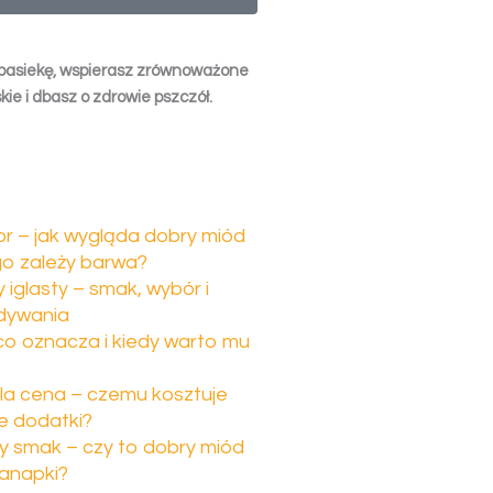
pasiekę, wspierasz zrównoważone
kie i dbasz o zdrowie pszczół.
or – jak wygląda dobry miód
go zależy barwa?
iglasty – smak, wybór i
dywania
 co oznacza i kiedy warto mu
la cena – czemu kosztuje
łe dodatki?
 smak – czy to dobry miód
anapki?