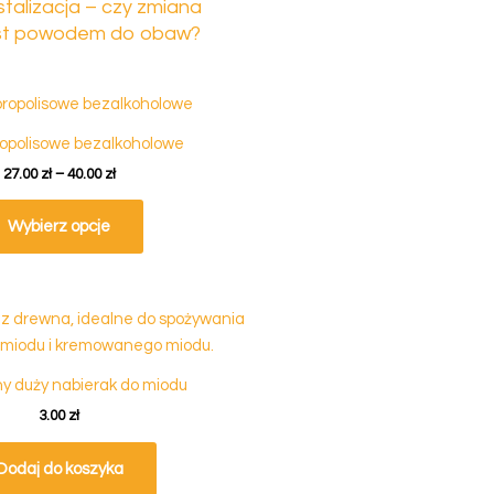
stalizacja – czy zmiana
jest powodem do obaw?
Zakres
Ten
cen:
produkt
od
ropolisowe bezalkoholowe
ma
27.00 zł
do
27.00
zł
–
40.00
zł
wiele
40.00 zł
wariantów.
Wybierz opcje
Opcje
można
wybrać
na
stronie
produktu
y duży nabierak do miodu
3.00
zł
Dodaj do koszyka