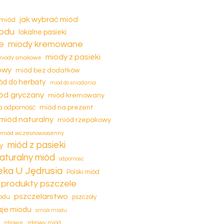
stronie
jak wybrać miód
 miód
produktu
iodu
lokalne pasieki
e
miody kremowane
miody z pasieki
miody smakowe
owy
miód bez dodatków
ód do herbaty
miód do śniadania
ód gryczany
miód kremowany
miód na prezent
a odporność
miód naturalny
miód rzepakowy
miód wczesnowiosenny
miód z pasieki
y
aturalny miód
odporność
eka U Jędrusia
Polski miód
produkty pszczele
pszczelarstwo
odu
pszczoły
je miodu
smak miodu
zdrowy miód
zdrowie