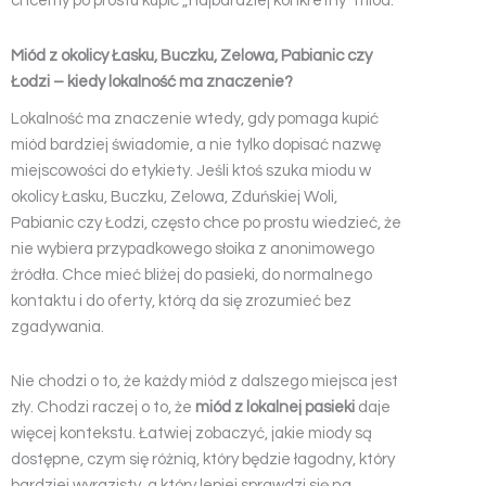
chcemy po prostu kupić „najbardziej konkretny” miód.
Miód z okolicy Łasku, Buczku, Zelowa, Pabianic czy
Łodzi – kiedy lokalność ma znaczenie?
Lokalność ma znaczenie wtedy, gdy pomaga kupić
miód bardziej świadomie, a nie tylko dopisać nazwę
miejscowości do etykiety. Jeśli ktoś szuka miodu w
okolicy Łasku, Buczku, Zelowa, Zduńskiej Woli,
Pabianic czy Łodzi, często chce po prostu wiedzieć, że
nie wybiera przypadkowego słoika z anonimowego
źródła. Chce mieć bliżej do pasieki, do normalnego
kontaktu i do oferty, którą da się zrozumieć bez
zgadywania.
Nie chodzi o to, że każdy miód z dalszego miejsca jest
zły. Chodzi raczej o to, że
miód z lokalnej pasieki
daje
więcej kontekstu. Łatwiej zobaczyć, jakie miody są
dostępne, czym się różnią, który będzie łagodny, który
bardziej wyrazisty, a który lepiej sprawdzi się na