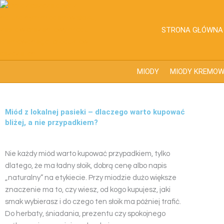
Przejdź
do
treści
STRONA GŁÓWNA
MIODY
MIODY KREMO
Miód z lokalnej pasieki – dlaczego warto kupować
bliżej, a nie przypadkiem?
Nie każdy miód warto kupować przypadkiem, tylko
dlatego, że ma ładny słoik, dobrą cenę albo napis
„naturalny” na etykiecie. Przy miodzie dużo większe
znaczenie ma to, czy wiesz, od kogo kupujesz, jaki
smak wybierasz i do czego ten słoik ma później trafić.
Do herbaty, śniadania, prezentu czy spokojnego