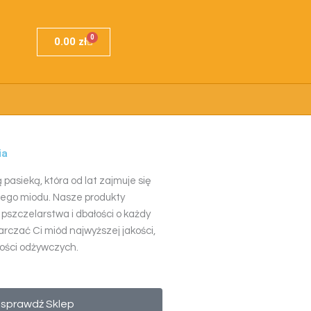
F
I
0
Wózek
a
n
0.00
zł
c
s
e
t
b
a
o
g
o
r
k
a
-
m
f
ia
pasieką, która od lat zajmuje się
nego miodu. Nasze produkty
 pszczelarstwa i dbałości o każdy
arczać Ci miód najwyższej jakości,
tości odżywczych.
sprawdź Sklep