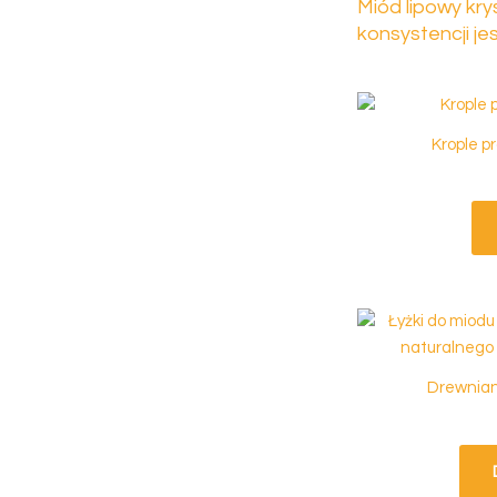
Miód lipowy kry
konsystencji 
Krople p
Drewnian