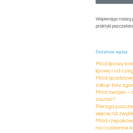
Wspierając naszą 
praktyki pszczelars
Ostatnie wpisy
Miód lipowy kol
lipowy i od cze
Miód spadziowy 
zakup bez zga
Miód swojski –
zaufać?
Pierzga pszcze
więcej niż zwyk
Miód rzepakowy
na codzienne k