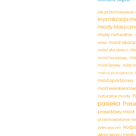
jak przechowywać
krystalizacja m
miody klasyczn
miody naturalne
miód akacj
miód
miód dla dzieci
mi
mi
miód faceliowy
miód lipowy
miód n
miód na przeziębienie
miód spadziowy
miód wielokwiatow
n
naturalne miody
pasieka
Pasi
prawdziwy miód
przechowywanie mi
Rodza
pyłek pszczeli
właściwości miodu