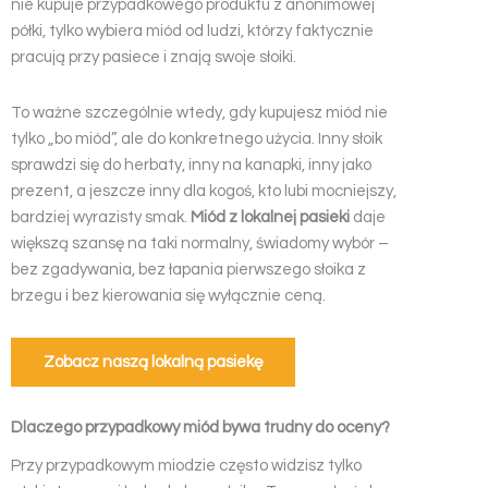
nie kupuje przypadkowego produktu z anonimowej
półki, tylko wybiera miód od ludzi, którzy faktycznie
pracują przy pasiece i znają swoje słoiki.
To ważne szczególnie wtedy, gdy kupujesz miód nie
tylko „bo miód”, ale do konkretnego użycia. Inny słoik
sprawdzi się do herbaty, inny na kanapki, inny jako
prezent, a jeszcze inny dla kogoś, kto lubi mocniejszy,
bardziej wyrazisty smak.
Miód z lokalnej pasieki
daje
większą szansę na taki normalny, świadomy wybór –
bez zgadywania, bez łapania pierwszego słoika z
brzegu i bez kierowania się wyłącznie ceną.
Zobacz naszą lokalną pasiekę
Dlaczego przypadkowy miód bywa trudny do oceny?
Przy przypadkowym miodzie często widzisz tylko