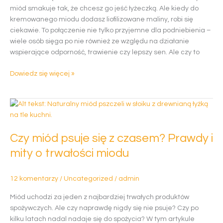
niego
miód smakuje tak, że chcesz go jeść łyżeczką. Ale kiedy do
sięgnąć?
kremowanego miodu dodasz liofilizowane maliny, robi się
ciekawie. To połączenie nie tylko przyjemne dla podniebienia –
wiele osób sięga po nie również ze względu na działanie
wspierające odporność, trawienie czy lepszy sen. Ale czy to
Dowiedz się więcej »
Czy
miód
psuje
Czy miód psuje się z czasem? Prawdy i
się
z
mity o trwałości miodu
czasem?
Prawdy
12 komentarzy
/
Uncategorized
/
admin
i
mity
Miód uchodzi za jeden z najbardziej trwałych produktów
o
spożywczych. Ale czy naprawdę nigdy się nie psuje? Czy po
trwałości
kilku latach nadal nadaje się do spożycia? W tym artykule