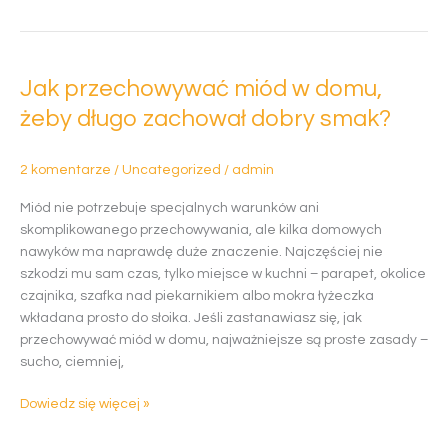
Jak
przechowywać
Jak przechowywać miód w domu,
miód
w
żeby długo zachował dobry smak?
domu,
żeby
2 komentarze
/
Uncategorized
/
admin
długo
zachował
Miód nie potrzebuje specjalnych warunków ani
dobry
skomplikowanego przechowywania, ale kilka domowych
smak?
nawyków ma naprawdę duże znaczenie. Najczęściej nie
szkodzi mu sam czas, tylko miejsce w kuchni – parapet, okolice
czajnika, szafka nad piekarnikiem albo mokra łyżeczka
wkładana prosto do słoika. Jeśli zastanawiasz się, jak
przechowywać miód w domu, najważniejsze są proste zasady –
sucho, ciemniej,
Dowiedz się więcej »