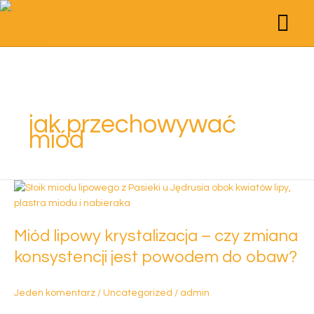
Przejdź
do
treści
STRONA GŁÓWNA
POZNAJMY SIĘ
STREFA WIEDZY
MIODY KREMO
PRODUKTY PSZCZE
ZESTAWY PREZ
jak przechowywać
miód
Miód
lipowy
krystalizacja
Miód lipowy krystalizacja – czy zmiana
–
czy
konsystencji jest powodem do obaw?
zmiana
konsystencji
Jeden komentarz
/
Uncategorized
/
admin
jest
powodem