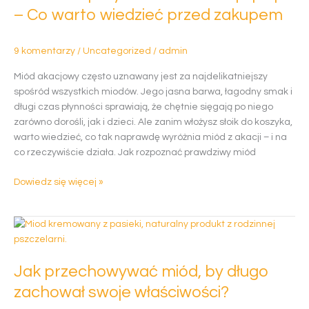
działa
– Co warto wiedzieć przed zakupem
najlepiej?
–
9 komentarzy
/
Uncategorized
/
admin
Co
warto
Miód akacjowy często uznawany jest za najdelikatniejszy
wiedzieć
spośród wszystkich miodów. Jego jasna barwa, łagodny smak i
przed
długi czas płynności sprawiają, że chętnie sięgają po niego
zakupem
zarówno dorośli, jak i dzieci. Ale zanim włożysz słoik do koszyka,
warto wiedzieć, co tak naprawdę wyróżnia miód z akacji – i na
co rzeczywiście działa. Jak rozpoznać prawdziwy miód
Dowiedz się więcej »
Jak
przechowywać
miód,
Jak przechowywać miód, by długo
by
długo
zachował swoje właściwości?
zachował