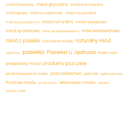
miód gryczany
miód kremowany
miód faceliowy
miód na prezent
miód lipowy
miód na odporność
miód naturalny
miód rzepakowy
miód na przeziębienie
miód spadziowy
miód wielokwiatowy
miód wczesnowiosenny
miód z pasieki
naturalny miód
naturalne miody
pasieka
Pasieka U Jędrusia
Polski miód
odporność
produkty pszczele
prawdziwy miód
pszczelarstwo
przechowywanie miodu
pszczoły
pyłek pszczeli
Rodzaje miodu
właściwości miodu
smak miodu
zdrowie
zdrowy miód