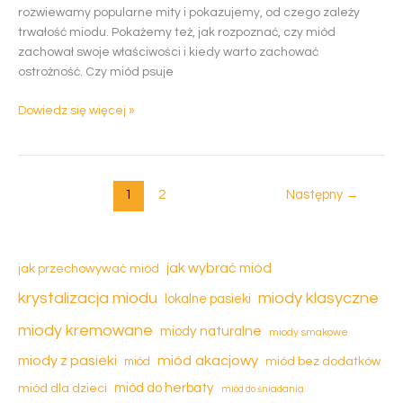
miodu
rozwiewamy popularne mity i pokazujemy, od czego zależy
trwałość miodu. Pokażemy też, jak rozpoznać, czy miód
zachował swoje właściwości i kiedy warto zachować
ostrożność. Czy miód psuje
Dowiedz się więcej »
1
2
Następny
→
jak wybrać miód
jak przechowywać miód
krystalizacja miodu
miody klasyczne
lokalne pasieki
miody kremowane
miody naturalne
miody smakowe
miód akacjowy
miody z pasieki
miód
miód bez dodatków
miód dla dzieci
miód do herbaty
miód do śniadania