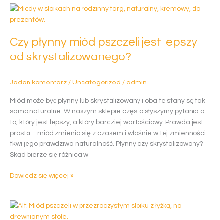
Czy
płynny
miód
Czy płynny miód pszczeli jest lepszy
pszczeli
jest
od skrystalizowanego?
lepszy
od
Jeden komentarz
/
Uncategorized
/
admin
skrystalizowanego?
Miód może być płynny lub skrystalizowany i oba te stany są tak
samo naturalne. W naszym sklepie często słyszymy pytania o
to, który jest lepszy, a który bardziej wartościowy. Prawda jest
prosta – miód zmienia się z czasem i właśnie w tej zmienności
tkwi jego prawdziwa naturalność. Płynny czy skrystalizowany?
Skąd bierze się różnica w
Dowiedz się więcej »
Prawdziwy
miód