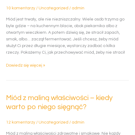
swoje
10 komentarzy
/
Uncategorized
/
admin
właściwości?
Miód jest trwały, ale nie niezniszczalny. Wiele osób trzyma go
byle gdzie – na kuchennym blacie, obok piekarnika albo z
otwartym wieczkiem. A potem dziwią się, że stracił zapach,
smak, albo… zaczął fermentować. Jeśli chcesz, żeby miód
służył Ci przez długie miesiące, wystarczy zadbać o kilka
rzeczy. Pokażemy Ci, jak przechowywać miód, żeby nie stracił
Dowiedz się więcej »
Miód
z
Miód z maliną właściwości – kiedy
maliną
właściwości
warto po niego sięgnąć?
–
kiedy
12 komentarzy
/
Uncategorized
/
admin
warto
po
Miód z maliną właściwości zdrowotne i smakowe. Nie każdy