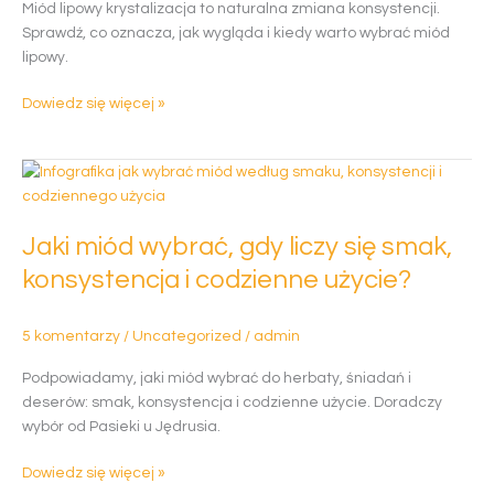
Miód lipowy krystalizacja to naturalna zmiana konsystencji.
do
Sprawdź, co oznacza, jak wygląda i kiedy warto wybrać miód
obaw?
lipowy.
Dowiedz się więcej »
Jaki
miód
wybrać,
Jaki miód wybrać, gdy liczy się smak,
gdy
liczy
konsystencja i codzienne użycie?
się
smak,
5 komentarzy
/
Uncategorized
/
admin
konsystencja
i
Podpowiadamy, jaki miód wybrać do herbaty, śniadań i
codzienne
deserów: smak, konsystencja i codzienne użycie. Doradczy
użycie?
wybór od Pasieki u Jędrusia.
Dowiedz się więcej »