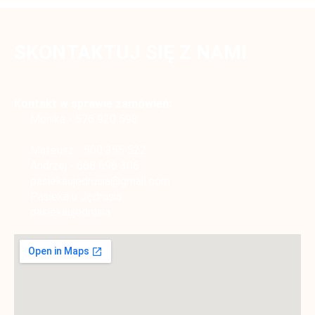
SKONTAKTUJ SIĘ Z NAMI
Kontakt w sprawie zamówień:
Monika -
5
7
6
9
2
0
5
9
8
Mateusz -
5
0
0
3
5
5
5
2
2
Andrzej -
6
6
8
6
9
6
3
0
6
pasiekaujedrusia@gmail.com
Pasieka u Jędrusia
pasiekaujedrusia