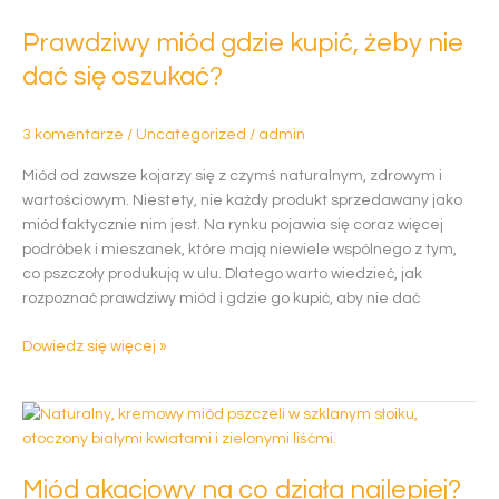
gdzie
Prawdziwy miód gdzie kupić, żeby nie
kupić,
żeby
dać się oszukać?
nie
dać
3 komentarze
/
Uncategorized
/
admin
się
oszukać?
Miód od zawsze kojarzy się z czymś naturalnym, zdrowym i
wartościowym. Niestety, nie każdy produkt sprzedawany jako
miód faktycznie nim jest. Na rynku pojawia się coraz więcej
podróbek i mieszanek, które mają niewiele wspólnego z tym,
co pszczoły produkują w ulu. Dlatego warto wiedzieć, jak
rozpoznać prawdziwy miód i gdzie go kupić, aby nie dać
Dowiedz się więcej »
Miód
akacjowy
na
Miód akacjowy na co działa najlepiej?
co