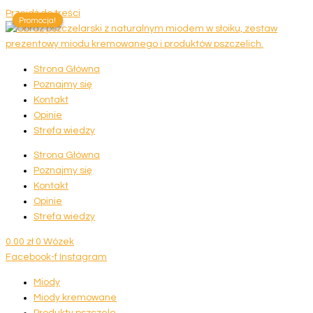
Przejdź do treści
Promocja!
Promocja!
Strona Główna
Poznajmy się
Kontakt
Opinie
Strefa wiedzy
Strona Główna
Poznajmy się
Kontakt
Opinie
Strefa wiedzy
0.00
zł
0
Wózek
Facebook-f
Instagram
Miody
Miody kremowane
Produkty pszczele