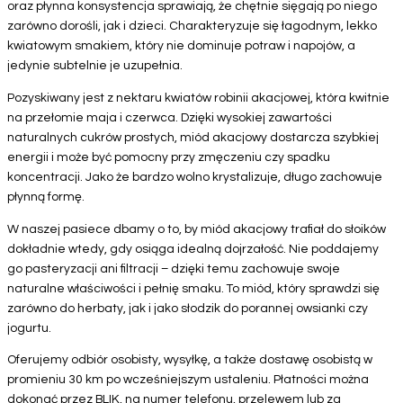
oraz płynna konsystencja sprawiają, że chętnie sięgają po niego
zarówno dorośli, jak i dzieci. Charakteryzuje się łagodnym, lekko
kwiatowym smakiem, który nie dominuje potraw i napojów, a
jedynie subtelnie je uzupełnia.
Pozyskiwany jest z nektaru kwiatów robinii akacjowej, która kwitnie
na przełomie maja i czerwca. Dzięki wysokiej zawartości
naturalnych cukrów prostych, miód akacjowy dostarcza szybkiej
energii i może być pomocny przy zmęczeniu czy spadku
koncentracji. Jako że bardzo wolno krystalizuje, długo zachowuje
płynną formę.
W naszej pasiece dbamy o to, by miód akacjowy trafiał do słoików
dokładnie wtedy, gdy osiąga idealną dojrzałość. Nie poddajemy
go pasteryzacji ani filtracji – dzięki temu zachowuje swoje
naturalne właściwości i pełnię smaku. To miód, który sprawdzi się
zarówno do herbaty, jak i jako słodzik do porannej owsianki czy
jogurtu.
Oferujemy odbiór osobisty, wysyłkę, a także dostawę osobistą w
promieniu 30 km po wcześniejszym ustaleniu. Płatności można
dokonać przez BLIK, na numer telefonu, przelewem lub za