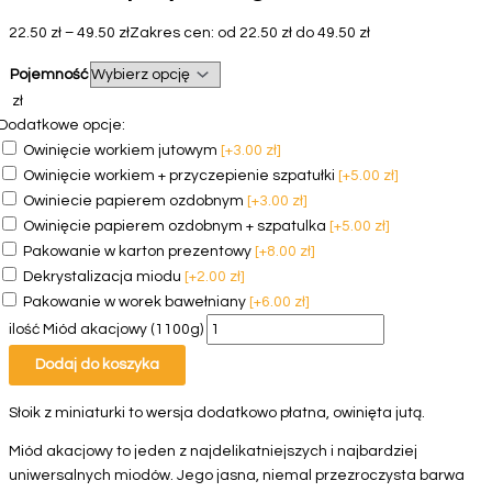
22.50
zł
–
49.50
zł
Zakres cen: od 22.50 zł do 49.50 zł
Pojemność
Wyczyść
zł
Dodatkowe opcje:
Owinięcie workiem jutowym
[+3.00 zł]
Owinięcie workiem + przyczepienie szpatułki
[+5.00 zł]
Owiniecie papierem ozdobnym
[+3.00 zł]
Owinięcie papierem ozdobnym + szpatulka
[+5.00 zł]
Pakowanie w karton prezentowy
[+8.00 zł]
Dekrystalizacja miodu
[+2.00 zł]
Pakowanie w worek bawełniany
[+6.00 zł]
ilość Miód akacjowy (1100g)
Dodaj do koszyka
Słoik z miniaturki to wersja dodatkowo płatna, owinięta jutą.
Miód akacjowy to jeden z najdelikatniejszych i najbardziej
uniwersalnych miodów. Jego jasna, niemal przezroczysta barwa