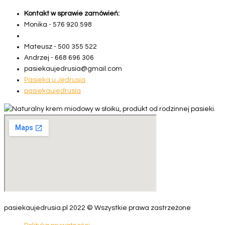
Kontakt w sprawie zamówień:
Monika -
5
7
6
9
2
0
5
9
8
Mateusz -
5
0
0
3
5
5
5
2
2
Andrzej -
6
6
8
6
9
6
3
0
6
pasiekaujedrusia@gmail.com
Pasieka u Jędrusia
pasiekaujedrusia
pasiekaujedrusia.pl 2022 © Wszystkie prawa zastrzeżone