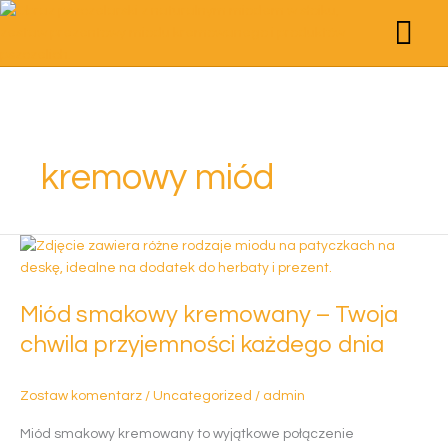
Przejdź
do
treści
STRONA GŁÓWNA
POZNAJMY SIĘ
STREFA WIEDZY
MIODY KREMO
PRODUKTY PSZCZE
ZESTAWY PREZ
kremowy miód
Miód
smakowy
kremowany
Miód smakowy kremowany – Twoja
–
Twoja
chwila przyjemności każdego dnia
chwila
przyjemności
Zostaw komentarz
/
Uncategorized
/
admin
każdego
dnia
Miód smakowy kremowany to wyjątkowe połączenie