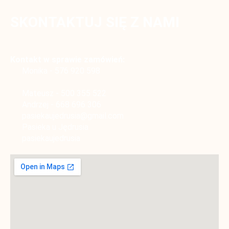
SKONTAKTUJ SIĘ Z NAMI
Kontakt w sprawie zamówień:
Monika -
5
7
6
9
2
0
5
9
8
Mateusz -
5
0
0
3
5
5
5
2
2
Andrzej -
6
6
8
6
9
6
3
0
6
pasiekaujedrusia@gmail.com
Pasieka u Jędrusia
pasiekaujedrusia