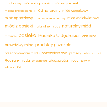
miód na prezent
miód lipowy
miód na odporność
miód naturalny
miód rzepakowy
miód na przeziębienie
miód spadziowy
miód wielokwiatowy
miód wczesnowiosenny
miód z pasieki
naturalny miód
naturalne miody
pasieka
Pasieka U Jędrusia
Polski miód
odporność
produkty pszczele
prawdziwy miód
pszczelarstwo
przechowywanie miodu
pszczoły
pyłek pszczeli
Rodzaje miodu
właściwości miodu
smak miodu
zdrowie
zdrowy miód