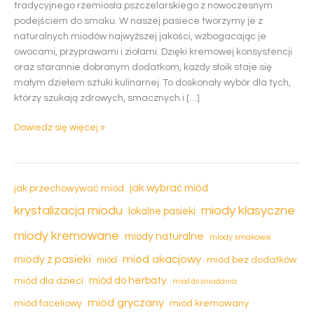
tradycyjnego rzemiosła pszczelarskiego z nowoczesnym
podejściem do smaku. W naszej pasiece tworzymy je z
naturalnych miodów najwyższej jakości, wzbogacając je
owocami, przyprawami i ziołami. Dzięki kremowej konsystencji
oraz starannie dobranym dodatkom, każdy słoik staje się
małym dziełem sztuki kulinarnej. To doskonały wybór dla tych,
którzy szukają zdrowych, smacznych i […]
Dowiedz się więcej »
jak wybrać miód
jak przechowywać miód
krystalizacja miodu
miody klasyczne
lokalne pasieki
miody kremowane
miody naturalne
miody smakowe
miód akacjowy
miody z pasieki
miód
miód bez dodatków
miód dla dzieci
miód do herbaty
miód do śniadania
miód gryczany
miód kremowany
miód faceliowy