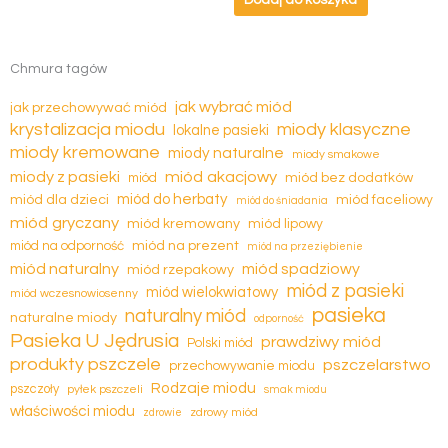
Dodaj do koszyka
na
stronie
produktu
Chmura tagów
jak wybrać miód
jak przechowywać miód
krystalizacja miodu
miody klasyczne
lokalne pasieki
miody kremowane
miody naturalne
miody smakowe
miód akacjowy
miody z pasieki
miód
miód bez dodatków
miód dla dzieci
miód do herbaty
miód faceliowy
miód do śniadania
miód gryczany
miód kremowany
miód lipowy
miód na prezent
miód na odporność
miód na przeziębienie
miód naturalny
miód spadziowy
miód rzepakowy
miód z pasieki
miód wielokwiatowy
miód wczesnowiosenny
pasieka
naturalny miód
naturalne miody
odporność
Pasieka U Jędrusia
prawdziwy miód
Polski miód
produkty pszczele
pszczelarstwo
przechowywanie miodu
Rodzaje miodu
pszczoły
pyłek pszczeli
smak miodu
właściwości miodu
zdrowy miód
zdrowie