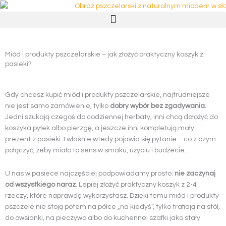
Przejdź
do
treści
Miód i produkty pszczelarskie – jak złożyć praktyczny koszyk z
pasieki?
Gdy chcesz kupić miód i produkty pszczelarskie, najtrudniejsze
nie jest samo zamówienie, tylko
dobry wybór bez zgadywania
.
Jedni szukają czegoś do codziennej herbaty, inni chcą dołożyć do
koszyka pyłek albo pierzgę, a jeszcze inni kompletują mały
prezent z pasieki. I właśnie wtedy pojawia się pytanie – co z czym
połączyć, żeby miało to sens w smaku, użyciu i budżecie.
U nas w pasiece najczęściej podpowiadamy prosto:
nie zaczynaj
od wszystkiego naraz
. Lepiej złożyć praktyczny koszyk z 2-4
rzeczy, które naprawdę wykorzystasz. Dzięki temu miód i produkty
pszczele nie stoją potem na półce „na kiedyś”, tylko trafiają na stół,
do owsianki, na pieczywo albo do kuchennej szafki jako stały