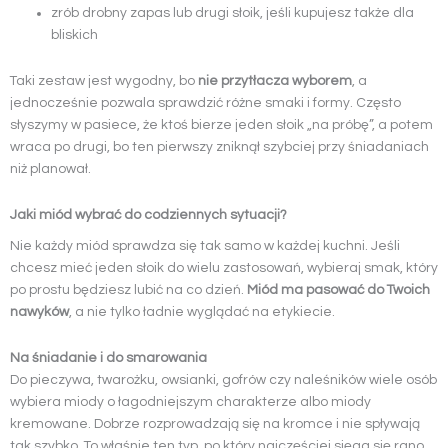
zrób drobny zapas lub drugi słoik, jeśli kupujesz także dla
bliskich
Taki zestaw jest wygodny, bo
nie przytłacza wyborem
, a
jednocześnie pozwala sprawdzić różne smaki i formy. Często
słyszymy w pasiece, że ktoś bierze jeden słoik „na próbę”, a potem
wraca po drugi, bo ten pierwszy zniknął szybciej przy śniadaniach
niż planował.
Jaki miód wybrać do codziennych sytuacji?
Nie każdy miód sprawdza się tak samo w każdej kuchni. Jeśli
chcesz mieć jeden słoik do wielu zastosowań, wybieraj smak, który
po prostu będziesz lubić na co dzień.
Miód ma pasować do Twoich
nawyków
, a nie tylko ładnie wyglądać na etykiecie.
Na śniadanie i do smarowania
Do pieczywa, twarożku, owsianki, gofrów czy naleśników wiele osób
wybiera miody o łagodniejszym charakterze albo miody
kremowane. Dobrze rozprowadzają się na kromce i nie spływają
tak szybko. To właśnie ten typ, po który najczęściej sięga się rano