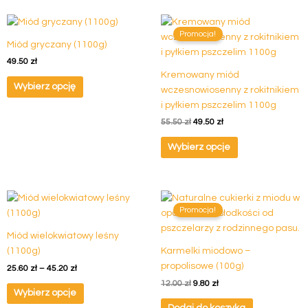
Pierwotna
Aktualna
Ten
cena
cena
Promocja!
produkt
wynosiła:
wynosi:
Miód gryczany (1100g)
ma
55.50 zł.
49.50 zł.
49.50
zł
wiele
Kremowany miód
wariantów.
Wybierz opcję
wczesnowiosenny z rokitnikiem
Opcje
i pyłkiem pszczelim 1100g
można
55.50
zł
49.50
zł
wybrać
na
Wybierz opcje
stronie
produktu
Zakres
Pierwotna
Aktualna
Ten
cen:
cena
cena
Promocja!
produkt
od
wynosiła:
wynosi:
ma
25.60 zł
12.00 zł.
9.80 zł.
Miód wielokwiatowy leśny
do
wiele
45.20 zł
(1100g)
Karmelki miodowo –
wariantów.
propolisowe (100g)
25.60
zł
–
45.20
zł
Opcje
12.00
zł
9.80
zł
można
Wybierz opcje
wybrać