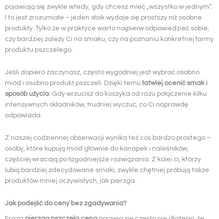
pojawiają się zwykle wtedy, gdy chcesz mieć „wszystko w jednym”.
I to jest zrozumiałe – jeden słoik wydaje się prostszy niż osobne
produkty. Tylko że w praktyce warto najpierw odpowiedzieć sobie,
czy bardziej zależy Ci na smaku, czy na poznaniu konkretnej formy
produktu pszczelego.
Jeśli dopiero zaczynasz, często wygodniej jest wybrać osobno
miód i osobno produkt pszczeli. Dzięki temu
łatwiej ocenić smak i
sposób użycia
. Gdy wrzucisz do koszyka od razu połączenie kilku
intensywnych składników, trudniej wyczuć, co Ci naprawdę
odpowiada.
Z naszej codziennej obserwacji wynika też coś bardzo prostego –
osoby, które kupują miód głównie do kanapek i naleśników,
częściej wracają po łagodniejsze rozwiązania. Z kolei ci, którzy
lubią bardziej zdecydowane smaki, zwykle chętniej próbują także
produktów mniej oczywistych, jak pierzga.
Jak podejść do ceny bez zgadywania?
Fraza
pierzga pszczela cena
pojawia się często nie dlatego, że