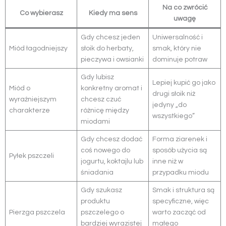
Na co zwrócić
Co wybierasz
Kiedy ma sens
uwagę
Gdy chcesz jeden
Uniwersalność i
Miód łagodniejszy
słoik do herbaty,
smak, który nie
pieczywa i owsianki
dominuje potraw
Gdy lubisz
Lepiej kupić go jako
Miód o
konkretny aromat i
drugi słoik niż
wyraźniejszym
chcesz czuć
jedyny „do
charakterze
różnicę między
wszystkiego”
miodami
Gdy chcesz dodać
Forma ziarenek i
coś nowego do
sposób użycia są
Pyłek pszczeli
jogurtu, koktajlu lub
inne niż w
śniadania
przypadku miodu
Gdy szukasz
Smak i struktura są
produktu
specyficzne, więc
Pierzga pszczela
pszczelego o
warto zacząć od
bardziej wyrazistej
małego