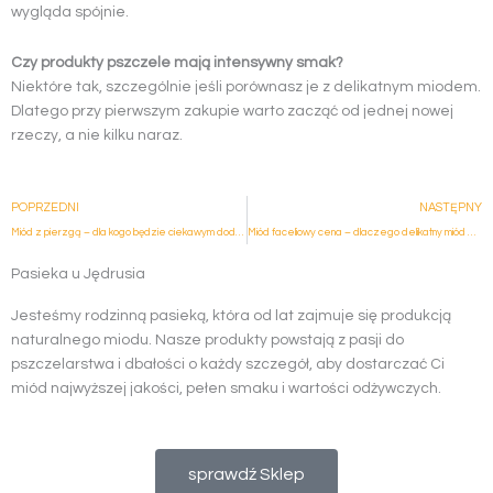
wygląda spójnie.
Czy produkty pszczele mają intensywny smak?
Niektóre tak, szczególnie jeśli porównasz je z delikatnym miodem.
Dlatego przy pierwszym zakupie warto zacząć od jednej nowej
rzeczy, a nie kilku naraz.
Prev
POPRZEDNI
NASTĘPNY
Miód z pierzgą – dla kogo będzie ciekawym dodatkiem do codziennego koszyka?
Miód faceliowy cena – dlaczego delikatny miód może kosztować różnie?
Pasieka u Jędrusia
Jesteśmy rodzinną pasieką, która od lat zajmuje się produkcją
naturalnego miodu. Nasze produkty powstają z pasji do
pszczelarstwa i dbałości o każdy szczegół, aby dostarczać Ci
miód najwyższej jakości, pełen smaku i wartości odżywczych.
sprawdź Sklep