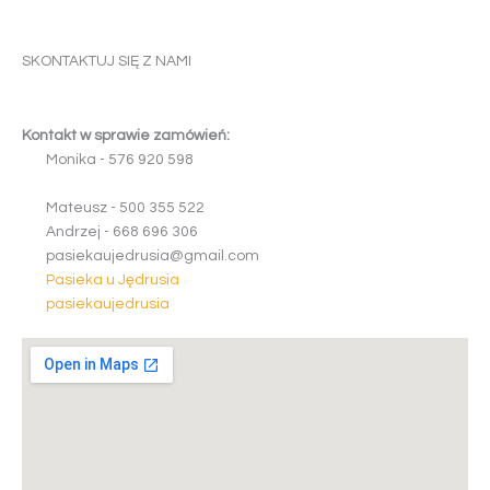
SKONTAKTUJ SIĘ Z NAMI
Kontakt w sprawie zamówień:
Monika -
5
7
6
9
2
0
5
9
8
Mateusz -
5
0
0
3
5
5
5
2
2
Andrzej -
6
6
8
6
9
6
3
0
6
pasiekaujedrusia@gmail.com
Pasieka u Jędrusia
pasiekaujedrusia