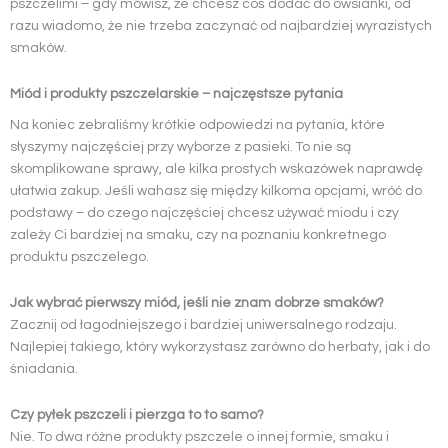
pszczelimi – gdy mówisz, że chcesz coś dodać do owsianki, od
razu wiadomo, że nie trzeba zaczynać od najbardziej wyrazistych
smaków.
Miód i produkty pszczelarskie – najczęstsze pytania
Na koniec zebraliśmy krótkie odpowiedzi na pytania, które
słyszymy najczęściej przy wyborze z pasieki. To nie są
skomplikowane sprawy, ale kilka prostych wskazówek naprawdę
ułatwia zakup. Jeśli wahasz się między kilkoma opcjami, wróć do
podstawy – do czego najczęściej chcesz używać miodu i czy
zależy Ci bardziej na smaku, czy na poznaniu konkretnego
produktu pszczelego.
Jak wybrać pierwszy miód, jeśli nie znam dobrze smaków?
Zacznij od łagodniejszego i bardziej uniwersalnego rodzaju.
Najlepiej takiego, który wykorzystasz zarówno do herbaty, jak i do
śniadania.
Czy pyłek pszczeli i pierzga to to samo?
Nie. To dwa różne produkty pszczele o innej formie, smaku i