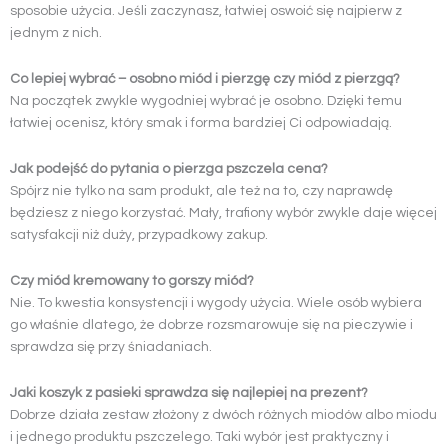
sposobie użycia. Jeśli zaczynasz, łatwiej oswoić się najpierw z
jednym z nich.
Co lepiej wybrać – osobno miód i pierzgę czy miód z pierzgą?
Na początek zwykle wygodniej wybrać je osobno. Dzięki temu
łatwiej ocenisz, który smak i forma bardziej Ci odpowiadają.
Jak podejść do pytania o pierzga pszczela cena?
Spójrz nie tylko na sam produkt, ale też na to, czy naprawdę
będziesz z niego korzystać. Mały, trafiony wybór zwykle daje więcej
satysfakcji niż duży, przypadkowy zakup.
Czy miód kremowany to gorszy miód?
Nie. To kwestia konsystencji i wygody użycia. Wiele osób wybiera
go właśnie dlatego, że dobrze rozsmarowuje się na pieczywie i
sprawdza się przy śniadaniach.
Jaki koszyk z pasieki sprawdza się najlepiej na prezent?
Dobrze działa zestaw złożony z dwóch różnych miodów albo miodu
i jednego produktu pszczelego. Taki wybór jest praktyczny i