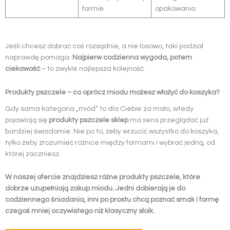
formie
opakowania
Jeśli chcesz dobrać coś rozsądnie, a nie losowo, taki podział
naprawdę pomaga.
Najpierw codzienna wygoda, potem
ciekawość
– to zwykle najlepsza kolejność.
Produkty pszczele – co oprócz miodu możesz włożyć do koszyka?
Gdy sama kategoria „miód” to dla Ciebie za mało, wtedy
pojawiają się
produkty pszczele sklep
ma sens przeglądać już
bardziej świadomie. Nie po to, żeby wrzucić wszystko do koszyka,
tylko żeby zrozumieć różnice między formami i wybrać jedną, od
której zaczniesz.
W naszej ofercie znajdziesz różne produkty pszczele, które
dobrze uzupełniają zakup miodu. Jedni dobierają je do
codziennego śniadania, inni po prostu chcą poznać smak i formę
czegoś mniej oczywistego niż klasyczny słoik.