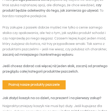
ktoś szuka najtańszej opcji, ale dlatego, że chce wiedzieć,
czy
produkt będzie adekwatny do tego, jak zamierza go używać
. To
bardzo rozsądne podejście.
Przy zakupie z pasieki dobrze myśleć nie tylko o cenie samego
słoika czy opakowania, ale też o tym, jak szybko produkt schodzi i
czy naprawdę po niego sięgasz. Czasem lepiej kupić jeden miód,
który zużyjesz do końca, niż trzy przypadkowe smaki. Tak samo z
produktami pszczelimi – jeśli nie wiesz, czy polubisz ich charakter,
zacznij od mniejszego i konkretnego wyboru
.
Jeśli chcesz dobrać coś więcej niż jeden słoik, zacznij od prostego
przeglądu całej kategorii produktów pszczelich.
Poznaj nasze produkty pszczele
Jak złożyć koszyk na co dzień, na prezent i na pierwszy zakup?
Najpraktyczniejszy koszyk nie musi być duży. Jeśli kupujesz dla