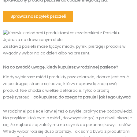
sprawdzony produkt pszczeli do codziennego użycia.
Sprawdź nasz pyłek pszczeli
Zestaw z pasieki może łączyć miody, pyłek, pierzgę i propolis w
wygodny wybór na co dzień albo na prezent.
Na co zwrócić uwagę, kiedy kupujesz w rodzinnej pasiece?
Kiedy wybierasz miód i produkty pszczelarskie, dobrze jest czuć,
że po drugiej stronie są ludzie, którzy naprawdę znają swój
produkt. Nie chodzi o wielkie deklaracje, tylko o prostą
przejrzystość –
co kupujesz, do czego to pasuje i jak tego używać
.
W rodzinnej pasiece łatwiej też o zwykłe, praktyczne podpowiedzi.
Na przykład ktoś pyta o miód „do wszystkiego”, a po chwili okazuje
się, że najbardziej zależy mu na czymś do porannej kawy i tostów.
Wtedy wybór robi się dużo prostszy. Tak samo bywa z produktami