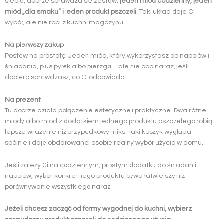
siebie, dobrze sprawdza się zestaw:
jeden miód codzienny, jeden
miód „dla smaku” i jeden produkt pszczeli
. Taki układ daje Ci
wybór, ale nie robi z kuchni magazynu.
Na pierwszy zakup
Postaw na prostotę. Jeden miód, który wykorzystasz do napojów i
śniadania, plus pyłek albo pierzga – ale nie oba naraz, jeśli
dopiero sprawdzasz, co Ci odpowiada.
Na prezent
Tu dobrze działa połączenie estetyczne i praktyczne. Dwa różne
miody albo miód z dodatkiem jednego produktu pszczelego robią
lepsze wrażenie niż przypadkowy miks. Taki koszyk wygląda
spójnie i daje obdarowanej osobie realny wybór użycia w domu.
Jeśli zależy Ci na codziennym, prostym dodatku do śniadań i
napojów, wybór konkretnego produktu bywa łatwiejszy niż
porównywanie wszystkiego naraz.
Jeżeli chcesz zacząć od formy wygodnej do kuchni, wybierz