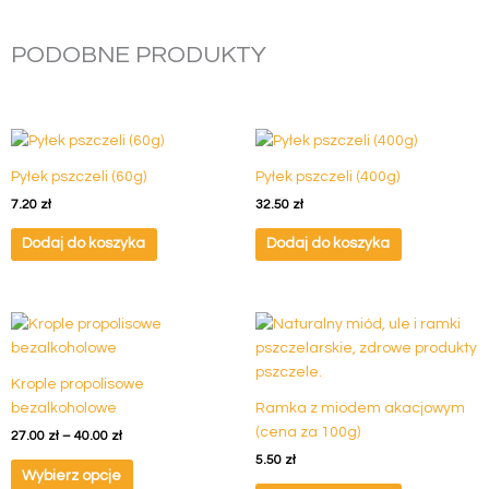
PODOBNE PRODUKTY
Pyłek pszczeli (60g)
Pyłek pszczeli (400g)
7.20
zł
32.50
zł
Dodaj do koszyka
Dodaj do koszyka
Zakres
Ten
cen:
produkt
od
ma
27.00 zł
Krople propolisowe
do
wiele
40.00 zł
bezalkoholowe
Ramka z miodem akacjowym
wariantów.
(cena za 100g)
27.00
zł
–
40.00
zł
Opcje
5.50
zł
można
Wybierz opcje