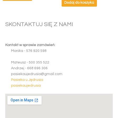
wybrać
Dodaj do koszyka
na
stronie
produktu
SKONTAKTUJ SIĘ Z NAMI
Kontakt w sprawie zamówień:
Monika -
5
7
6
9
2
0
5
9
8
Mateusz -
5
0
0
3
5
5
5
2
2
Andrzej -
6
6
8
6
9
6
3
0
6
pasiekaujedrusia@gmail.com
Pasieka u Jędrusia
pasiekaujedrusia