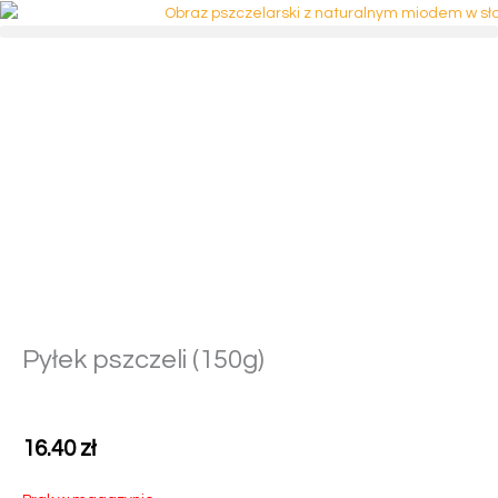
Przejdź
do
treści
Pyłek pszczeli (150g)
16.40
zł