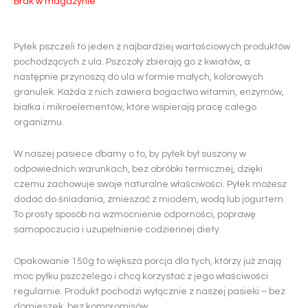
Brak w magazynie
Pyłek pszczeli to jeden z najbardziej wartościowych produktów
pochodzących z ula. Pszczoły zbierają go z kwiatów, a
następnie przynoszą do ula w formie małych, kolorowych
granulek. Każda z nich zawiera bogactwo witamin, enzymów,
białka i mikroelementów, które wspierają pracę całego
organizmu.
W naszej pasiece dbamy o to, by pyłek był suszony w
odpowiednich warunkach, bez obróbki termicznej, dzięki
czemu zachowuje swoje naturalne właściwości. Pyłek możesz
dodać do śniadania, zmieszać z miodem, wodą lub jogurtem.
To prosty sposób na wzmocnienie odporności, poprawę
samopoczucia i uzupełnienie codziennej diety.
Opakowanie 150g to większa porcja dla tych, którzy już znają
moc pyłku pszczelego i chcą korzystać z jego właściwości
regularnie. Produkt pochodzi wyłącznie z naszej pasieki – bez
domieszek, bez kompromisów.