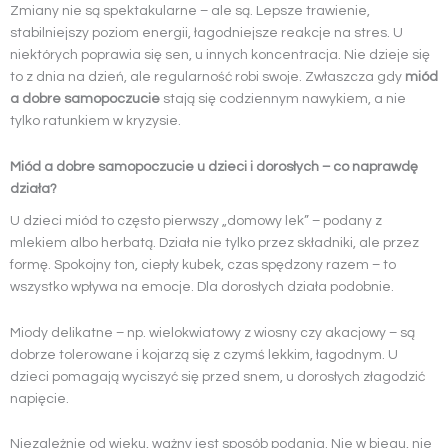
Zmiany nie są spektakularne – ale są. Lepsze trawienie,
stabilniejszy poziom energii, łagodniejsze reakcje na stres. U
niektórych poprawia się sen, u innych koncentracja. Nie dzieje się
to z dnia na dzień, ale regularność robi swoje. Zwłaszcza gdy
miód
a dobre samopoczucie
stają się codziennym nawykiem, a nie
tylko ratunkiem w kryzysie.
Miód a dobre samopoczucie u dzieci i dorosłych – co naprawdę
działa?
U dzieci miód to często pierwszy „domowy lek” – podany z
mlekiem albo herbatą. Działa nie tylko przez składniki, ale przez
formę. Spokojny ton, ciepły kubek, czas spędzony razem – to
wszystko wpływa na emocje. Dla dorosłych działa podobnie.
Miody delikatne – np. wielokwiatowy z wiosny czy akacjowy – są
dobrze tolerowane i kojarzą się z czymś lekkim, łagodnym. U
dzieci pomagają wyciszyć się przed snem, u dorosłych złagodzić
napięcie.
Niezależnie od wieku, ważny jest sposób podania. Nie w biegu, nie