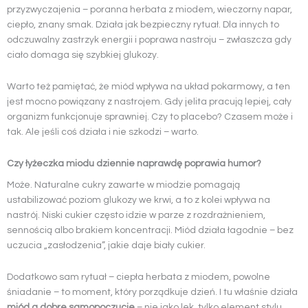
przyzwyczajenia – poranna herbata z miodem, wieczorny napar,
ciepło, znany smak. Działa jak bezpieczny rytuał. Dla innych to
odczuwalny zastrzyk energii i poprawa nastroju – zwłaszcza gdy
ciało domaga się szybkiej glukozy.
Warto też pamiętać, że miód wpływa na układ pokarmowy, a ten
jest mocno powiązany z nastrojem. Gdy jelita pracują lepiej, cały
organizm funkcjonuje sprawniej. Czy to placebo? Czasem może i
tak. Ale jeśli coś działa i nie szkodzi – warto.
Czy łyżeczka miodu dziennie naprawdę poprawia humor?
Może. Naturalne cukry zawarte w miodzie pomagają
ustabilizować poziom glukozy we krwi, a to z kolei wpływa na
nastrój. Niski cukier często idzie w parze z rozdrażnieniem,
sennością albo brakiem koncentracji. Miód działa łagodnie – bez
uczucia „zasłodzenia”, jakie daje biały cukier.
Dodatkowo sam rytuał – ciepła herbata z miodem, powolne
śniadanie – to moment, który porządkuje dzień. I tu właśnie działa
miód a dobre samopoczucie
– nie jako lek, tylko element stylu