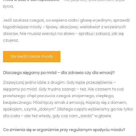
życia.
Jeśli szukasz czegoś, co wspiera ciało i głowę w jednym, sprawdź
łagodniejsze miody – lipowy, akacjowy, wielokwiat z wczesnych
zbiorów. Nie musisz wierzyć na słowo – spróbuj i zobacz, jak się
czujesz.
Sprawdź nasze miody
Dlaczego sięgamy po miód – dla zdrowia czy dla emocji?
Zazwyczaj jedno idzie z drugim. Gdy łapie przeziębienie –
sięgamy po miód. Gdy trudno zasnąć – też. Ale czasem to coś
prostszego: chęć poczucia czegoś znajomego, ciepłego,
bezpiecznego. Miód łączy smak z emocją. Kojarzy się z domem,
spokojem, czymś „dobrym”. Dlatego często wybieramy go nie tylko
dla ciała – ale też wtedy, gdy coś nam „siedzi” w głowie.
Co zmienia się w organizmie przy regularnym spożyciu miodu?