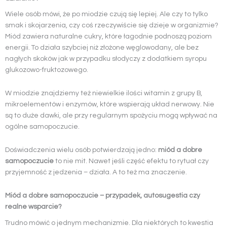
Wiele osób mówi, że po miodzie czują się lepiej. Ale czy to tylko
smak i skojarzenia, czy coś rzeczywiście się dzieje w organizmie?
Miód zawiera naturalne cukry, które łagodnie podnoszą poziom
energii. To działa szybciej niż złożone węglowodany, ale bez
nagłych skoków jak w przypadku słodyczy z dodatkiem syropu
glukozowo-fruktozowego.
W miodzie znajdziemy też niewielkie ilości witamin z grupy B,
mikroelementów i enzymów, które wspierają układ nerwowy. Nie
są to duże dawki, ale przy regularnym spożyciu mogą wpływać na
ogólne samopoczucie.
Doświadczenia wielu osób potwierdzają jedno:
miód a dobre
samopoczucie
to nie mit. Nawet jeśli część efektu to rytuał czy
przyjemność z jedzenia – działa. A to też ma znaczenie.
Miód a dobre samopoczucie – przypadek, autosugestia czy
realne wsparcie?
Trudno mówić o jednym mechanizmie. Dla niektórych to kwestia