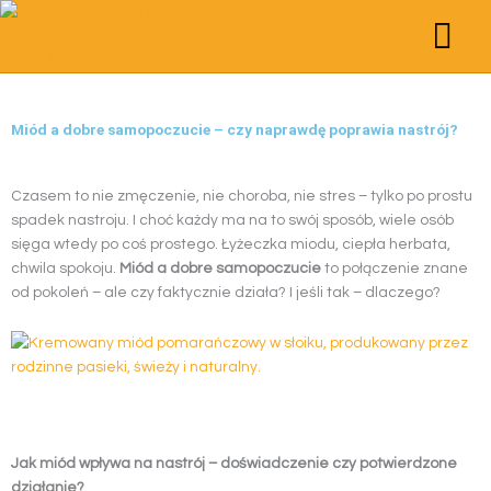
Przejdź
do
treści
STRONA GŁÓWNA
POZNAJMY SIĘ
STREFA WIEDZY
MIODY KREMO
PRODUKTY PSZCZE
ZESTAWY PREZ
Miód a dobre samopoczucie – czy naprawdę poprawia nastrój?
Czasem to nie zmęczenie, nie choroba, nie stres – tylko po prostu
spadek nastroju. I choć każdy ma na to swój sposób, wiele osób
sięga wtedy po coś prostego. Łyżeczka miodu, ciepła herbata,
chwila spokoju.
Miód a dobre samopoczucie
to połączenie znane
od pokoleń – ale czy faktycznie działa? I jeśli tak – dlaczego?
Jak miód wpływa na nastrój – doświadczenie czy potwierdzone
działanie?