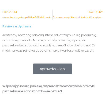
Prev
POPRZEDNI
NASTĘPNY
Jak wspierać organizm po 60-tce? -Miód dla seniora
Czy znasz wszystkie składniki miodu, które wpływają na Twoje zdrowie?
Pasieka u Jędrusia
Jesteśmy rodzinną pasieką, która od lat zajmuje się produkcją
naturalnego miodu. Nasze produkty powstają z pasji do
pszczelarstwa i dbałości o każdy szczegół, aby dostarczać Ci
miód najwyższej jakości, pełen smaku i wartości odżywczych.
sprawdź Sklep
Wspierając naszą pasiekę, wspierasz zrównoważone praktyki
pszczelarskie i dbasz o zdrowie pszczół.