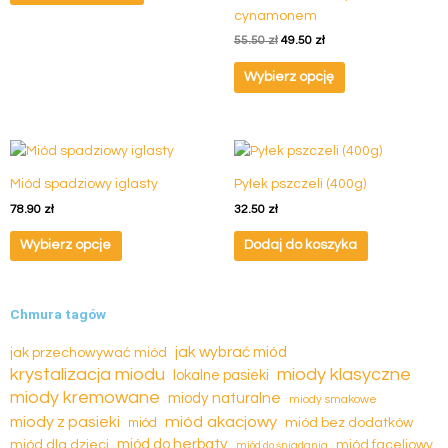
cynamonem
55.50
zł
49.50
zł
Wybierz opcję
Ten
produkt
Miód spadziowy iglasty
Pyłek pszczeli (400g)
ma
78.90
zł
32.50
zł
wiele
wariantów.
Wybierz opcje
Dodaj do koszyka
Opcje
można
wybrać
Chmura tagów
na
stronie
jak wybrać miód
jak przechowywać miód
produktu
krystalizacja miodu
miody klasyczne
lokalne pasieki
miody kremowane
miody naturalne
miody smakowe
miód akacjowy
miody z pasieki
miód
miód bez dodatków
miód dla dzieci
miód do herbaty
miód faceliowy
miód do śniadania