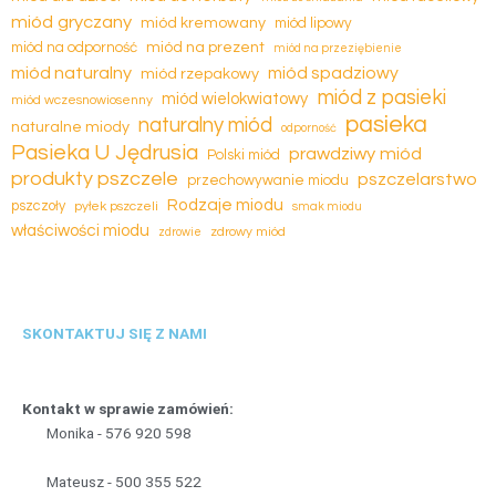
miód gryczany
miód kremowany
miód lipowy
miód na prezent
miód na odporność
miód na przeziębienie
miód naturalny
miód spadziowy
miód rzepakowy
miód z pasieki
miód wielokwiatowy
miód wczesnowiosenny
pasieka
naturalny miód
naturalne miody
odporność
Pasieka U Jędrusia
prawdziwy miód
Polski miód
produkty pszczele
pszczelarstwo
przechowywanie miodu
Rodzaje miodu
pszczoły
pyłek pszczeli
smak miodu
właściwości miodu
zdrowy miód
zdrowie
SKONTAKTUJ SIĘ Z NAMI
Kontakt w sprawie zamówień:
Monika -
5
7
6
9
2
0
5
9
8
Mateusz -
5
0
0
3
5
5
5
2
2