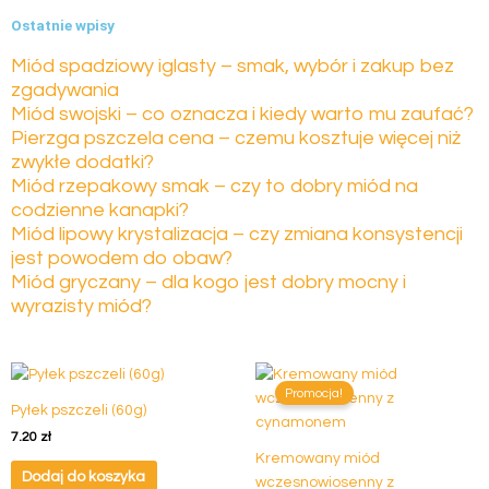
Ostatnie wpisy
Miód spadziowy iglasty – smak, wybór i zakup bez
zgadywania
Miód swojski – co oznacza i kiedy warto mu zaufać?
Pierzga pszczela cena – czemu kosztuje więcej niż
zwykłe dodatki?
Miód rzepakowy smak – czy to dobry miód na
codzienne kanapki?
Miód lipowy krystalizacja – czy zmiana konsystencji
jest powodem do obaw?
Miód gryczany – dla kogo jest dobry mocny i
wyrazisty miód?
Pierwotna
Aktualna
cena
cena
Promocja!
wynosiła:
wynosi:
Pyłek pszczeli (60g)
55.50 zł.
49.50 zł.
7.20
zł
Kremowany miód
Dodaj do koszyka
wczesnowiosenny z