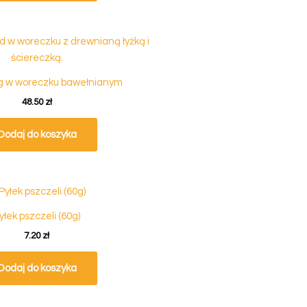
g w woreczku bawełnianym
48.50
zł
Dodaj do koszyka
yłek pszczeli (60g)
7.20
zł
Dodaj do koszyka