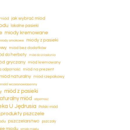
jak wybrać miód
 miód
iodu
lokalne pasieki
e
miody kremowane
miody z pasieki
miody smakowe
owy
miód bez dodatków
ód do herbaty
miód do śniadania
ód gryczany
miód kremowany
miód na prezent
a odporność
miód naturalny
miód rzepakowy
miód wczesnowiosenny
miód z pasieki
y
aturalny miód
odporność
eka U Jędrusia
Polski miód
produkty pszczele
pszczelarstwo
odu
pszczoły
je miodu
smak miodu