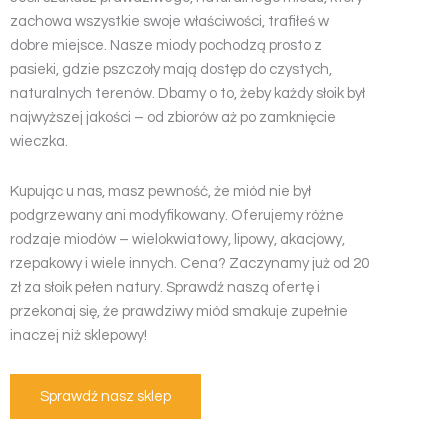
zachowa wszystkie swoje właściwości, trafiłeś w
dobre miejsce. Nasze miody pochodzą prosto z
pasieki, gdzie pszczoły mają dostęp do czystych,
naturalnych terenów. Dbamy o to, żeby każdy słoik był
najwyższej jakości – od zbiorów aż po zamknięcie
wieczka.
Kupując u nas, masz pewność, że miód nie był
podgrzewany ani modyfikowany. Oferujemy różne
rodzaje miodów – wielokwiatowy, lipowy, akacjowy,
rzepakowy i wiele innych. Cena? Zaczynamy już od 20
zł za słoik pełen natury. Sprawdź naszą ofertę i
przekonaj się, że prawdziwy miód smakuje zupełnie
inaczej niż sklepowy!
Sprawdź nasz sklep