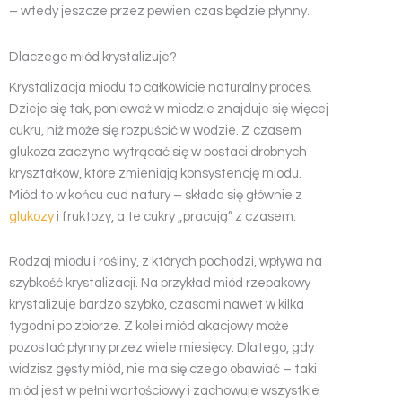
– wtedy jeszcze przez pewien czas będzie płynny.
Dlaczego miód krystalizuje?
Krystalizacja miodu to całkowicie naturalny proces.
Dzieje się tak, ponieważ w miodzie znajduje się więcej
cukru, niż może się rozpuścić w wodzie. Z czasem
glukoza zaczyna wytrącać się w postaci drobnych
kryształków, które zmieniają konsystencję miodu.
Miód to w końcu cud natury – składa się głównie z
glukozy
i fruktozy, a te cukry „pracują” z czasem.
Rodzaj miodu i rośliny, z których pochodzi, wpływa na
szybkość krystalizacji. Na przykład miód rzepakowy
krystalizuje bardzo szybko, czasami nawet w kilka
tygodni po zbiorze. Z kolei miód akacjowy może
pozostać płynny przez wiele miesięcy. Dlatego, gdy
widzisz gęsty miód, nie ma się czego obawiać – taki
miód jest w pełni wartościowy i zachowuje wszystkie