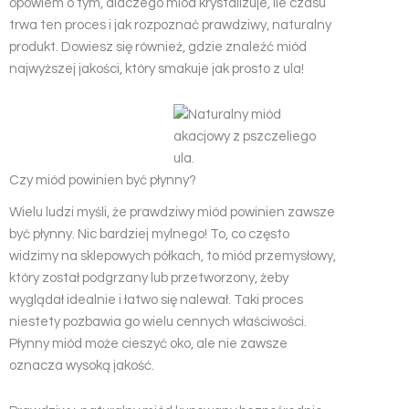
opowiem o tym, dlaczego miód krystalizuje, ile czasu
trwa ten proces i jak rozpoznać prawdziwy, naturalny
produkt. Dowiesz się również, gdzie znaleźć miód
najwyższej jakości, który smakuje jak prosto z ula!
Czy miód powinien być płynny?
Wielu ludzi myśli, że prawdziwy miód powinien zawsze
być płynny. Nic bardziej mylnego! To, co często
widzimy na sklepowych półkach, to miód przemysłowy,
który został podgrzany lub przetworzony, żeby
wyglądał idealnie i łatwo się nalewał. Taki proces
niestety pozbawia go wielu cennych właściwości.
Płynny miód może cieszyć oko, ale nie zawsze
oznacza wysoką jakość.