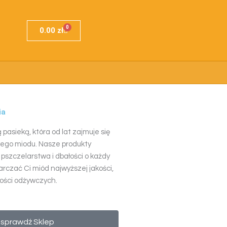
F
I
0
Wózek
a
n
0.00
zł
c
s
e
t
b
a
o
g
o
r
k
a
-
m
f
ia
pasieką, która od lat zajmuje się
nego miodu. Nasze produkty
 pszczelarstwa i dbałości o każdy
arczać Ci miód najwyższej jakości,
tości odżywczych.
sprawdź Sklep