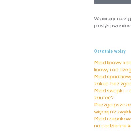
Wspierając naszą 
praktyki pszczelars
Ostatnie wpisy
Miód lipowy kol
lipowy i od cze
Miód spadziowy 
zakup bez zga
Miód swojski –
zaufać?
Pierzga pszcze
więcej niż zwyk
Miód rzepakowy
na codzienne k