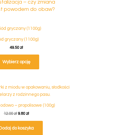
stalizacja – czy zmiana
jest powodem do obaw?
ód gryczany (1100g)
49.50
zł
Wybierz opcję
Pierwotna
Aktualna
cena
cena
wynosiła:
wynosi:
12.00 zł.
9.80 zł.
iodowo – propolisowe (100g)
12.00
zł
9.80
zł
Dodaj do koszyka