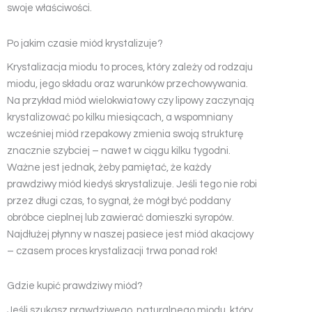
swoje właściwości.
Po jakim czasie miód krystalizuje?
Krystalizacja miodu to proces, który zależy od rodzaju
miodu, jego składu oraz warunków przechowywania.
Na przykład miód wielokwiatowy czy lipowy zaczynają
krystalizować po kilku miesiącach, a wspomniany
wcześniej miód rzepakowy zmienia swoją strukturę
znacznie szybciej – nawet w ciągu kilku tygodni.
Ważne jest jednak, żeby pamiętać, że każdy
prawdziwy miód kiedyś skrystalizuje. Jeśli tego nie robi
przez długi czas, to sygnał, że mógł być poddany
obróbce cieplnej lub zawierać domieszki syropów.
Najdłużej płynny w naszej pasiece jest miód akacjowy
– czasem proces krystalizacji trwa ponad rok!
Gdzie kupić prawdziwy miód?
Jeśli szukasz prawdziwego, naturalnego miodu, który