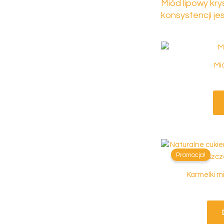
Miód lipowy kry
konsystencji 
Mi
Promocja!
Karmelki m