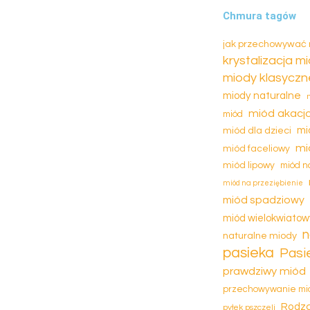
Chmura tagów
jak przechowywać
krystalizacja m
miody klasyczn
miody naturalne
miód akacj
miód
miód dla dzieci
mi
mi
miód faceliowy
miód lipowy
miód n
miód na przeziębienie
miód spadziowy
miód wielokwiatow
n
naturalne miody
pasieka
Pasi
prawdziwy miód
przechowywanie mi
Rodza
pyłek pszczeli