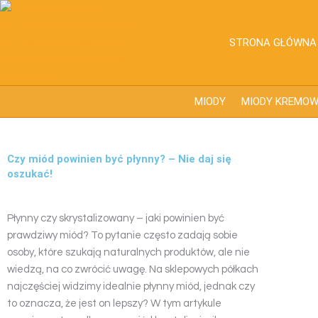
Przejdź
do
treści
STRONA GŁÓWNA
MIODY
MIODY KREMO
Czy miód powinien być płynny? – Nie daj się
oszukać!
Płynny czy skrystalizowany – jaki powinien być
prawdziwy miód? To pytanie często zadają sobie
osoby, które szukają naturalnych produktów, ale nie
wiedzą, na co zwrócić uwagę. Na sklepowych półkach
najczęściej widzimy idealnie płynny miód, jednak czy
to oznacza, że jest on lepszy? W tym artykule