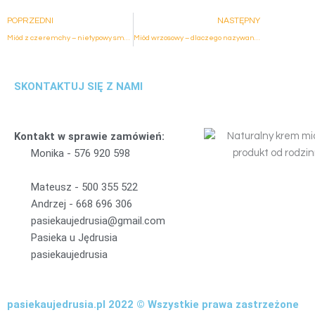
Prev
Nast
POPRZEDNI
NASTĘPNY
Miód z czeremchy – nietypowy smak i unikalne właściwości
Miód wrzosowy – dlaczego nazywany jest królem miodów?
SKONTAKTUJ SIĘ Z NAMI
Kontakt w sprawie zamówień:
Monika -
5
7
6
9
2
0
5
9
8
Mateusz -
5
0
0
3
5
5
5
2
2
Andrzej -
6
6
8
6
9
6
3
0
6
pasiekaujedrusia@gmail.com
Pasieka u Jędrusia
pasiekaujedrusia
pasiekaujedrusia.pl 2022 © Wszystkie prawa zastrzeżone