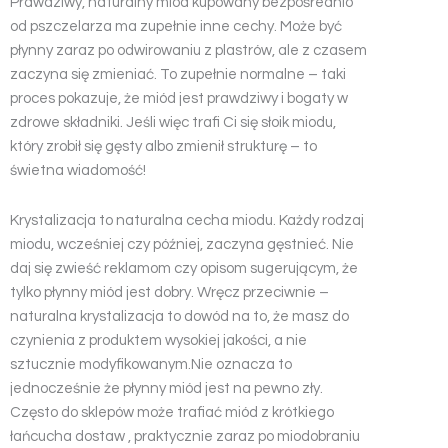
Prawdziwy, naturalny miód kupowany bezpośrednio
od pszczelarza ma zupełnie inne cechy. Może być
płynny zaraz po odwirowaniu z plastrów, ale z czasem
zaczyna się zmieniać. To zupełnie normalne – taki
proces pokazuje, że miód jest prawdziwy i bogaty w
zdrowe składniki. Jeśli więc trafi Ci się słoik miodu,
który zrobił się gęsty albo zmienił strukturę – to
świetna wiadomość!
Krystalizacja to naturalna cecha miodu. Każdy rodzaj
miodu, wcześniej czy później, zaczyna gęstnieć. Nie
daj się zwieść reklamom czy opisom sugerującym, że
tylko płynny miód jest dobry. Wręcz przeciwnie –
naturalna krystalizacja to dowód na to, że masz do
czynienia z produktem wysokiej jakości, a nie
sztucznie modyfikowanym.Nie oznacza to
jednocześnie że płynny miód jest na pewno zły.
Często do sklepów może trafiać miód z krótkiego
łańcucha dostaw , praktycznie zaraz po miodobraniu