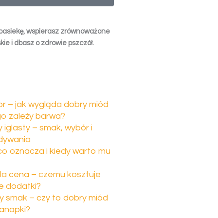
pasiekę, wspierasz zrównoważone
kie i dbasz o zdrowie pszczół.
or – jak wygląda dobry miód
go zależy barwa?
iglasty – smak, wybór i
dywania
 co oznacza i kiedy warto mu
la cena – czemu kosztuje
łe dodatki?
 smak – czy to dobry miód
anapki?