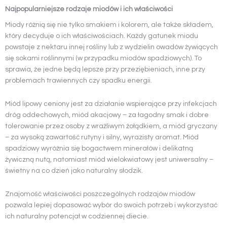
Najpopularniejsze rodzaje miodów i ich właściwości
Miody różnią się nie tylko smakiem i kolorem, ale także składem,
który decyduje o ich właściwościach. Każdy gatunek miodu
powstaje z nektaru innej rośliny lub z wydzielin owadów żywiących
się sokami roślinnymi (w przypadku miodów spadziowych). To
sprawia, że jedne będą lepsze przy przeziębieniach, inne przy
problemach trawiennych czy spadku energii.
Miód lipowy ceniony jest za działanie wspierające przy infekcjach
dróg oddechowych, miód akacjowy – za łagodny smak i dobre
tolerowanie przez osoby z wrażliwym żołądkiem, a miód gryczany
– za wysoką zawartość rutyny i silny, wyrazisty aromat. Miód
spadziowy wyróżnia się bogactwem minerałów i delikatną
żywiczną nutą, natomiast miód wielokwiatowy jest uniwersalny –
świetny na co dzień jako naturalny słodzik.
Znajomość właściwości poszczególnych rodzajów miodów
pozwala lepiej dopasować wybór do swoich potrzeb i wykorzystać
ich naturalny potencjał w codziennej diecie.