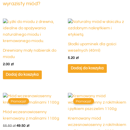
wyrazisty miód?
Słodki upominek dla gości
Drewniany mały nabierak do
weselnych (40ml)
miodu
5.20
zł
2.00
zł
Dodaj do koszyka
Dodaj do koszyka
Pierwotna
Aktualna
Pierwotna
Aktualna
Ten
cena
cena
cena
cena
Promocja!
Promocja!
produkt
wynosiła:
wynosi:
wynosiła:
wynosi:
ma
55.50 zł.
49.50 zł.
55.50 zł.
49.50 zł.
Miód wczesnowiosenny
wiele
kremowany z malinami 1100g
Kremowany miód
wariantów.
wczesnowiosenny z rokitnikiem
55.50
zł
49.50
zł
Opcje