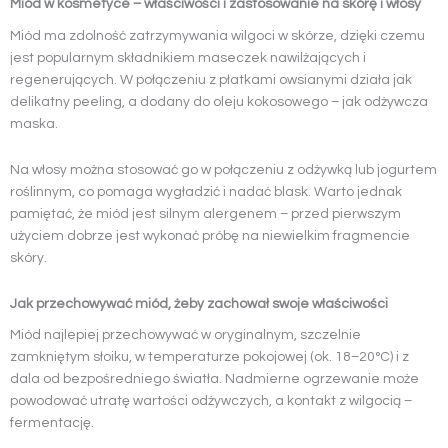
Miód w kosmetyce – właściwości i zastosowanie na skórę i włosy
Miód ma zdolność zatrzymywania wilgoci w skórze, dzięki czemu
jest popularnym składnikiem maseczek nawilżających i
regenerujących. W połączeniu z płatkami owsianymi działa jak
delikatny peeling, a dodany do oleju kokosowego – jak odżywcza
maska.
Na włosy można stosować go w połączeniu z odżywką lub jogurtem
roślinnym, co pomaga wygładzić i nadać blask. Warto jednak
pamiętać, że miód jest silnym alergenem – przed pierwszym
użyciem dobrze jest wykonać próbę na niewielkim fragmencie
skóry.
Jak przechowywać miód, żeby zachował swoje właściwości
Miód najlepiej przechowywać w oryginalnym, szczelnie
zamkniętym słoiku, w temperaturze pokojowej (ok. 18–20°C) i z
dala od bezpośredniego światła. Nadmierne ogrzewanie może
powodować utratę wartości odżywczych, a kontakt z wilgocią –
fermentację.