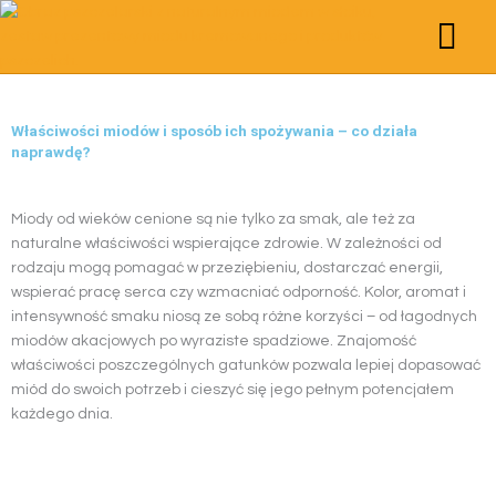
Przejdź
do
treści
STRONA GŁÓWNA
POZNAJMY SIĘ
STREFA WIEDZY
MIODY KREMO
PRODUKTY PSZCZE
ZESTAWY PREZ
Właściwości miodów i sposób ich spożywania – co działa
naprawdę?
Miody od wieków cenione są nie tylko za smak, ale też za
naturalne właściwości wspierające zdrowie. W zależności od
rodzaju mogą pomagać w przeziębieniu, dostarczać energii,
wspierać pracę serca czy wzmacniać odporność. Kolor, aromat i
intensywność smaku niosą ze sobą różne korzyści – od łagodnych
miodów akacjowych po wyraziste spadziowe. Znajomość
właściwości poszczególnych gatunków pozwala lepiej dopasować
miód do swoich potrzeb i cieszyć się jego pełnym potencjałem
każdego dnia.