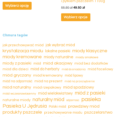
i pyłkiem pszczelim 1100g
można
Wybierz opcję
55.50
zł
49.50
zł
wybrać
na
Wybierz opcje
stronie
produktu
Chmura tagów
jak wybrać miód
jak przechowywać miód
krystalizacja miodu
miody klasyczne
lokalne pasieki
miody kremowane
miody naturalne
miody smakowe
miód akacjowy
miody z pasieki
miód
miód bez dodatków
miód dla dzieci
miód do herbaty
miód faceliowy
miód do śniadania
miód gryczany
miód kremowany
miód lipowy
miód na prezent
miód na odporność
miód na przeziębienie
miód naturalny
miód spadziowy
miód rzepakowy
miód z pasieki
miód wielokwiatowy
miód wczesnowiosenny
pasieka
naturalny miód
naturalne miody
odporność
Pasieka U Jędrusia
prawdziwy miód
Polski miód
produkty pszczele
pszczelarstwo
przechowywanie miodu