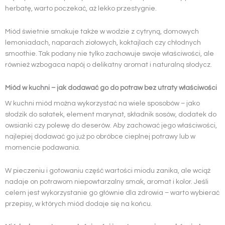
herbatę, warto poczekać, aż lekko przestygnie.
Miód świetnie smakuje także w wodzie z cytryną, domowych
lemoniadach, naparach ziołowych, koktajlach czy chłodnych
smoothie. Tak podany nie tylko zachowuje swoje właściwości, ale
również wzbogaca napój o delikatny aromat i naturalną słodycz.
Miód w kuchni – jak dodawać go do potraw bez utraty właściwości
W kuchni miód można wykorzystać na wiele sposobów – jako
słodzik do sałatek, element marynat, składnik sosów, dodatek do
owsianki czy polewę do deserów. Aby zachować jego właściwości,
najlepiej dodawać go już po obróbce cieplnej potrawy lub w
momencie podawania.
W pieczeniu i gotowaniu część wartości miodu zanika, ale wciąż
nadaje on potrawom niepowtarzalny smak, aromat i kolor. Jeśli
celem jest wykorzystanie go głównie dla zdrowia – warto wybierać
przepisy, w których miód dodaje się na końcu.