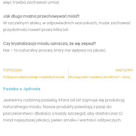
więc trzeba zachować umiar.
Jak długo można przechowywać miód?
W szczelnym słoiku, w odpowiednich warunkach, może zachować
przydatność nawet przez kilka lat.
Czy krystalizacja miodu oznacza, że się zepsuł?
Nie – to naturalny proces, który nie wpływa na jakość.
Prev
POPRZEDNI
NASTĘPNY
Pyłek pszczeli jak powstaje w naturalnych warunkach?
Dlaczego miód rzepakowy jest tak tani? – Sama prawda od pszczelarza!
Pasieka u Jędrusia
Jesteśmy rodzinną pasieką, która od lat zajmuje się produkcją
naturalnego miodu. Nasze produkty powstają z pasji do
pszczelarstwa i dbałości o każdy szczegół, aby dostarczać Ci
miód najwyższej jakości, pełen smaku i wartości odżywczych.