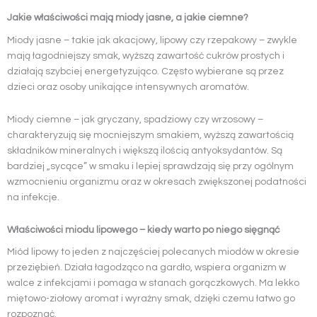
Jakie właściwości mają miody jasne, a jakie ciemne?
Miody jasne – takie jak akacjowy, lipowy czy rzepakowy – zwykle
mają łagodniejszy smak, wyższą zawartość cukrów prostych i
działają szybciej energetyzująco. Często wybierane są przez
dzieci oraz osoby unikające intensywnych aromatów.
Miody ciemne – jak gryczany, spadziowy czy wrzosowy –
charakteryzują się mocniejszym smakiem, wyższą zawartością
składników mineralnych i większą ilością antyoksydantów. Są
bardziej „sycące” w smaku i lepiej sprawdzają się przy ogólnym
wzmocnieniu organizmu oraz w okresach zwiększonej podatności
na infekcje.
Właściwości miodu lipowego – kiedy warto po niego sięgnąć
Miód lipowy to jeden z najczęściej polecanych miodów w okresie
przeziębień. Działa łagodząco na gardło, wspiera organizm w
walce z infekcjami i pomaga w stanach gorączkowych. Ma lekko
miętowo-ziołowy aromat i wyraźny smak, dzięki czemu łatwo go
rozpoznać.