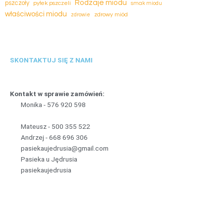
Rodzaje miodu
pszczoły
pyłek pszczeli
smak miodu
właściwości miodu
zdrowy miód
zdrowie
SKONTAKTUJ SIĘ Z NAMI
Kontakt w sprawie zamówień:
Monika -
5
7
6
9
2
0
5
9
8
Mateusz -
5
0
0
3
5
5
5
2
2
Andrzej -
6
6
8
6
9
6
3
0
6
pasiekaujedrusia@gmail.com
Pasieka u Jędrusia
pasiekaujedrusia