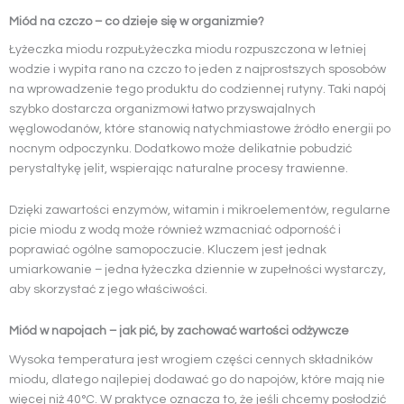
Miód na czczo – co dzieje się w organizmie?
Łyżeczka miodu rozpuŁyżeczka miodu rozpuszczona w letniej
wodzie i wypita rano na czczo to jeden z najprostszych sposobów
na wprowadzenie tego produktu do codziennej rutyny. Taki napój
szybko dostarcza organizmowi łatwo przyswajalnych
węglowodanów, które stanowią natychmiastowe źródło energii po
nocnym odpoczynku. Dodatkowo może delikatnie pobudzić
perystaltykę jelit, wspierając naturalne procesy trawienne.
Dzięki zawartości enzymów, witamin i mikroelementów, regularne
picie miodu z wodą może również wzmacniać odporność i
poprawiać ogólne samopoczucie. Kluczem jest jednak
umiarkowanie – jedna łyżeczka dziennie w zupełności wystarczy,
aby skorzystać z jego właściwości.
Miód w napojach – jak pić, by zachować wartości odżywcze
Wysoka temperatura jest wrogiem części cennych składników
miodu, dlatego najlepiej dodawać go do napojów, które mają nie
więcej niż 40°C. W praktyce oznacza to, że jeśli chcemy posłodzić