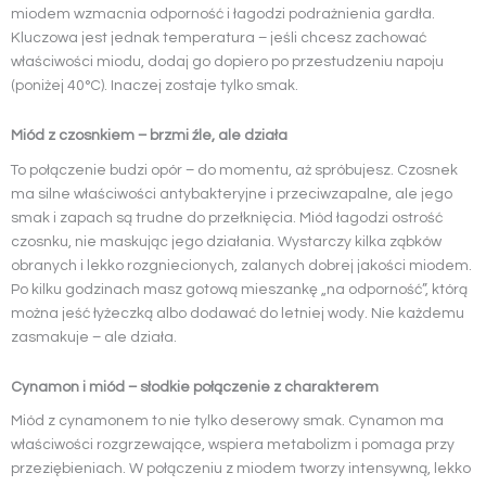
miodem wzmacnia odporność i łagodzi podrażnienia gardła.
Kluczowa jest jednak temperatura – jeśli chcesz zachować
właściwości miodu, dodaj go dopiero po przestudzeniu napoju
(poniżej 40°C). Inaczej zostaje tylko smak.
Miód z czosnkiem – brzmi źle, ale działa
To połączenie budzi opór – do momentu, aż spróbujesz. Czosnek
ma silne właściwości antybakteryjne i przeciwzapalne, ale jego
smak i zapach są trudne do przełknięcia. Miód łagodzi ostrość
czosnku, nie maskując jego działania. Wystarczy kilka ząbków
obranych i lekko rozgniecionych, zalanych dobrej jakości miodem.
Po kilku godzinach masz gotową mieszankę „na odporność”, którą
można jeść łyżeczką albo dodawać do letniej wody. Nie każdemu
zasmakuje – ale działa.
Cynamon i miód – słodkie połączenie z charakterem
Miód z cynamonem to nie tylko deserowy smak. Cynamon ma
właściwości rozgrzewające, wspiera metabolizm i pomaga przy
przeziębieniach. W połączeniu z miodem tworzy intensywną, lekko