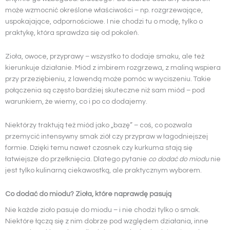
może wzmocnić określone właściwości – np. rozgrzewające,
uspokajające, odpornościowe. I nie chodzi tu o modę, tylko o
praktykę, która sprawdza się od pokoleń.
Zioła, owoce, przyprawy – wszystko to dodaje smaku, ale też
kierunkuje działanie. Miód z imbirem rozgrzewa, z maliną wspiera
przy przeziębieniu, z lawendą może pomóc w wyciszeniu. Takie
połączenia są często bardziej skuteczne niż sam miód – pod
warunkiem, że wiemy, co i po co dodajemy.
Niektórzy traktują też miód jako „bazę” – coś, co pozwala
przemycić intensywny smak ziół czy przypraw w łagodniejszej
formie. Dzięki temu nawet czosnek czy kurkuma stają się
łatwiejsze do przełknięcia. Dlatego pytanie
co dodać do miodu
nie
jest tylko kulinarną ciekawostką, ale praktycznym wyborem.
Co dodać do miodu? Zioła, które naprawdę pasują
Nie każde zioło pasuje do miodu – i nie chodzi tylko o smak.
Niektóre łączą się z nim dobrze pod względem działania, inne