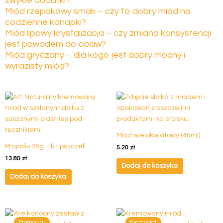
zwykłe dodatki?
Miód rzepakowy smak – czy to dobry miód na
codzienne kanapki?
Miód lipowy krystalizacja – czy zmiana konsystencji
jest powodem do obaw?
Miód gryczany – dla kogo jest dobry mocny i
wyrazisty miód?
Miód wielokwiatowy (40ml)
Propolis 25g – kit pszczeli
5.20
zł
13.80
zł
Dodaj do koszyka
Dodaj do koszyka
Pierwotna
Aktualna
Pierwotna
Aktualna
Ten
cena
cena
cena
cena
Promocja!
Promocja!