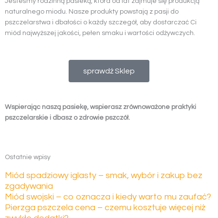
Jesteśmy rodzinną pasieką, która od lat zajmuje się produkcją
naturalnego miodu. Nasze produkty powstają z pasji do
pszczelarstwa i dbałości o każdy szczegół, aby dostarczać Ci
miód najwyższej jakości, pełen smaku i wartości odżywczych.
sprawdź Sklep
Wspierając naszą pasiekę, wspierasz zrównoważone praktyki
pszczelarskie i dbasz o zdrowie pszczół.
Ostatnie wpisy
Miód spadziowy iglasty – smak, wybór i zakup bez
zgadywania
Miód swojski – co oznacza i kiedy warto mu zaufać?
Pierzga pszczela cena – czemu kosztuje więcej niż