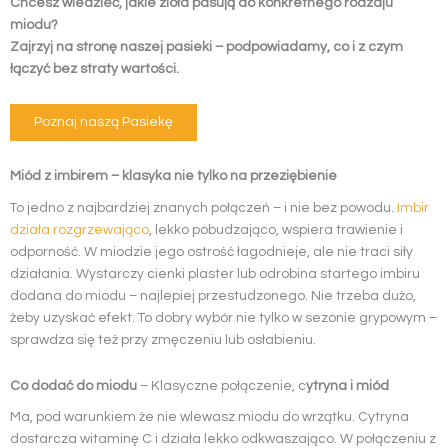
Chcesz wiedzieć, jakie zioła pasują do konkretnego rodzaju
miodu?
Zajrzyj na stronę naszej pasieki – podpowiadamy, co i z czym
łączyć bez straty wartości.
Poznaj naszą Pasiekę
Miód z imbirem – klasyka nie tylko na przeziębienie
To jedno z najbardziej znanych połączeń – i nie bez powodu.
Imbir
działa rozgrzewająco
, lekko pobudzająco, wspiera trawienie i
odporność. W miodzie jego ostrość łagodnieje, ale nie traci siły
działania. Wystarczy cienki plaster lub odrobina startego imbiru
dodana do miodu – najlepiej przestudzonego. Nie trzeba dużo,
żeby uzyskać efekt. To dobry wybór nie tylko w sezonie grypowym –
sprawdza się też przy zmęczeniu lub osłabieniu.
Co dodać do miodu
– Klasyczne połączenie, c
ytryna i miód
Ma, pod warunkiem że nie wlewasz miodu do wrzątku. Cytryna
dostarcza witaminę C i działa lekko odkwaszająco. W połączeniu z