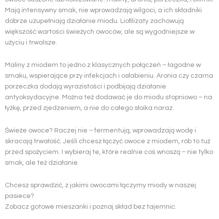
Mają intensywny smak, nie wprowadzają wilgoci, a ich składniki
dobrze uzupełniają działanie miodu. Liofilizaty zachowują
większość wartości świeżych owoców, ale są wygodniejsze w
użyciu i trwalsze.
Maliny z miodem to jedno z klasycznych połączeń – łagodne w
smaku, wspierające przy infekcjach i osłabieniu. Aronia czy czarna
porzeczka dodają wyrazistości i podbijają działanie
antyoksydacyjne. Można też dodawać je do miodu stopniowo – na
łyżkę, przed zjedzeniem, a nie do całego słoika naraz.
Świeże owoce? Raczej nie – fermentują, wprowadzają wodę i
skracają trwałość. Jeśli chcesz łączyć owoce z miodem, rób to tuż
przed spożyciem. I wybieraj te, które realnie coś wnoszą – nie tylko
smak, ale też działanie.
Chcesz sprawdzić, z jakimi owocami łączymy miody w naszej
pasiece?
Zobacz gotowe mieszanki i poznaj skład bez tajemnic.