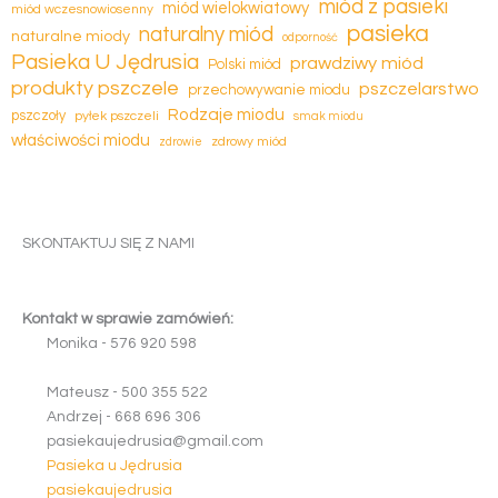
miód z pasieki
miód wielokwiatowy
miód wczesnowiosenny
pasieka
naturalny miód
naturalne miody
odporność
Pasieka U Jędrusia
prawdziwy miód
Polski miód
produkty pszczele
pszczelarstwo
przechowywanie miodu
Rodzaje miodu
pszczoły
pyłek pszczeli
smak miodu
właściwości miodu
zdrowy miód
zdrowie
SKONTAKTUJ SIĘ Z NAMI
Kontakt w sprawie zamówień:
Monika -
5
7
6
9
2
0
5
9
8
Mateusz -
5
0
0
3
5
5
5
2
2
Andrzej -
6
6
8
6
9
6
3
0
6
pasiekaujedrusia@gmail.com
Pasieka u Jędrusia
pasiekaujedrusia