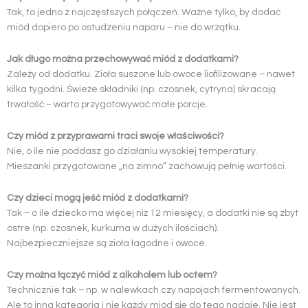
Tak, to jedno z najczęstszych połączeń. Ważne tylko, by dodać
miód dopiero po ostudzeniu naparu – nie do wrzątku.
Jak długo można przechowywać miód z dodatkami?
Zależy od dodatku. Zioła suszone lub owoce liofilizowane – nawet
kilka tygodni. Świeże składniki (np. czosnek, cytryna) skracają
trwałość – warto przygotowywać małe porcje.
Czy miód z przyprawami traci swoje właściwości?
Nie, o ile nie poddasz go działaniu wysokiej temperatury.
Mieszanki przygotowane „na zimno” zachowują pełnię wartości.
Czy dzieci mogą jeść miód z dodatkami?
Tak – o ile dziecko ma więcej niż 12 miesięcy, a dodatki nie są zbyt
ostre (np. czosnek, kurkuma w dużych ilościach).
Najbezpieczniejsze są zioła łagodne i owoce.
Czy można łączyć miód z alkoholem lub octem?
Technicznie tak – np. w nalewkach czy napojach fermentowanych.
Ale to inna kategoria i nie każdy miód się do tego nadaje. Nie jest