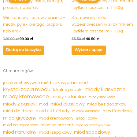
produkt
wynosiła:
wynosi:
wynosiła:
wynosi:
ma
129.00 zł.
99.00 zł.
55.50 zł.
49.50 zł.
wiele
Wielkanocny zestaw z pasieki –
Kremowany miód
wariantów.
miody, pyłek, pierzga, propolis,
wczesnowiosenny z rokitnikiem
Opcje
nabierak
i pyłkiem pszczelim 1100g
można
129.00
zł
99.00
zł
55.50
zł
49.50
zł
wybrać
na
Dodaj do koszyka
Wybierz opcje
stronie
produktu
Chmura tagów
jak wybrać miód
jak przechowywać miód
krystalizacja miodu
miody klasyczne
lokalne pasieki
miody kremowane
miody naturalne
miody smakowe
miód akacjowy
miody z pasieki
miód
miód bez dodatków
miód dla dzieci
miód do herbaty
miód faceliowy
miód do śniadania
miód gryczany
miód kremowany
miód lipowy
miód na prezent
miód na odporność
miód na przeziębienie
miód naturalny
miód spadziowy
miód rzepakowy