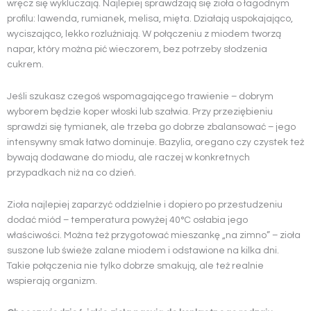
wręcz się wykluczają. Najlepiej sprawdzają się zioła o łagodnym
profilu: lawenda, rumianek, melisa, mięta. Działają uspokajająco,
wyciszająco, lekko rozluźniają. W połączeniu z miodem tworzą
napar, który można pić wieczorem, bez potrzeby słodzenia
cukrem.
Jeśli szukasz czegoś wspomagającego trawienie – dobrym
wyborem będzie koper włoski lub szałwia. Przy przeziębieniu
sprawdzi się tymianek, ale trzeba go dobrze zbalansować – jego
intensywny smak łatwo dominuje. Bazylia, oregano czy czystek też
bywają dodawane do miodu, ale raczej w konkretnych
przypadkach niż na co dzień.
Zioła najlepiej zaparzyć oddzielnie i dopiero po przestudzeniu
dodać miód – temperatura powyżej 40°C osłabia jego
właściwości. Można też przygotować mieszankę „na zimno” – zioła
suszone lub świeże zalane miodem i odstawione na kilka dni.
Takie połączenia nie tylko dobrze smakują, ale też realnie
wspierają organizm.