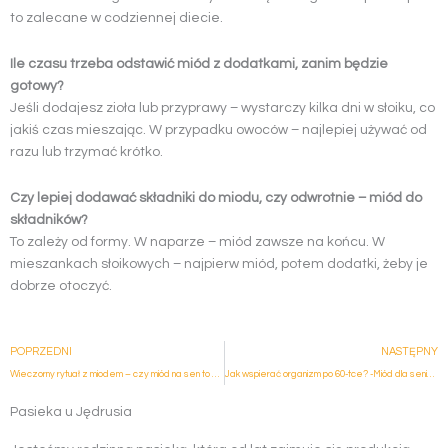
to zalecane w codziennej diecie.
Ile czasu trzeba odstawić miód z dodatkami, zanim będzie
gotowy?
Jeśli dodajesz zioła lub przyprawy – wystarczy kilka dni w słoiku, co
jakiś czas mieszając. W przypadku owoców – najlepiej używać od
razu lub trzymać krótko.
Czy lepiej dodawać składniki do miodu, czy odwrotnie – miód do
składników?
To zależy od formy. W naparze – miód zawsze na końcu. W
mieszankach słoikowych – najpierw miód, potem dodatki, żeby je
dobrze otoczyć.
Prev
POPRZEDNI
NASTĘPNY
Wieczorny rytuał z miodem – czy miód na sen to dobry pomysł?
Jak wspierać organizm po 60-tce? -Miód dla seniora
Pasieka u Jędrusia