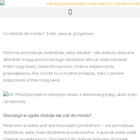
Przejdź
do
treści
Co dodać do miodu? Zioła, owoce, przyprawy…
Miód nie potrzebuje dodatków, żeby działał – ale dobrze dobrane
składniki mogą wzmocnić jego działanie albo je ukierunkować.
Imbir rozgrzewa, lawenda wycisza, malina wspiera przy
przeziębieniu. Nie chodzi tu o modne przepisy, tylko o proste
połączenia, które mają sens.
Dlaczego w ogóle dodaje się coś do miodu?
Miód sam w sobie jest wartościowym produktem – nie potrzebuje
dodatków, żeby mieć działanie prozdrowotne. A jednak wiele osób
chętnie go wzbogaca. Dlaczego? Bo dobrze dobrany dodatek