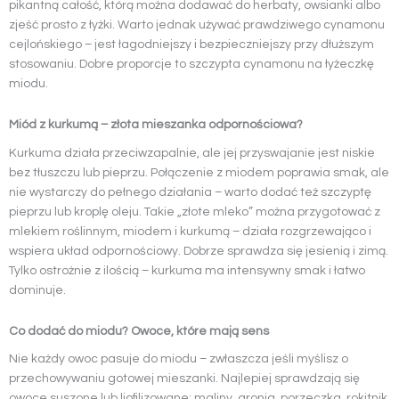
pikantną całość, którą można dodawać do herbaty, owsianki albo
zjeść prosto z łyżki. Warto jednak używać prawdziwego cynamonu
cejlońskiego – jest łagodniejszy i bezpieczniejszy przy dłuższym
stosowaniu. Dobre proporcje to szczypta cynamonu na łyżeczkę
miodu.
Miód z kurkumą – złota mieszanka odpornościowa?
Kurkuma działa przeciwzapalnie, ale jej przyswajanie jest niskie
bez tłuszczu lub pieprzu. Połączenie z miodem poprawia smak, ale
nie wystarczy do pełnego działania – warto dodać też szczyptę
pieprzu lub kroplę oleju. Takie „złote mleko” można przygotować z
mlekiem roślinnym, miodem i kurkumą – działa rozgrzewająco i
wspiera układ odpornościowy. Dobrze sprawdza się jesienią i zimą.
Tylko ostrożnie z ilością – kurkuma ma intensywny smak i łatwo
dominuje.
Co dodać do miodu? Owoce, które mają sens
Nie każdy owoc pasuje do miodu – zwłaszcza jeśli myślisz o
przechowywaniu gotowej mieszanki. Najlepiej sprawdzają się
owoce suszone lub liofilizowane: maliny, aronia, porzeczka, rokitnik.