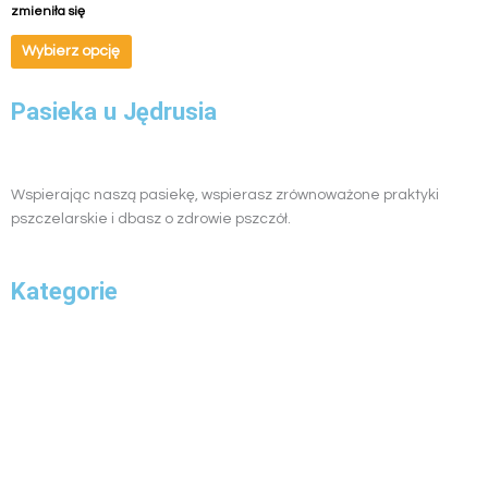
zmieniła się
Wybierz opcję
Pasieka u Jędrusia
Wspierając naszą pasiekę, wspierasz zrównoważone praktyki
pszczelarskie i dbasz o zdrowie pszczół.
Kategorie
3
19
11
12
10
Miody
19
produkty
produktów
produktów
produktów
produktów
Miody kremowane
12
Produkty pszczele
11
Zestawy prezentowe
10
Inne
3