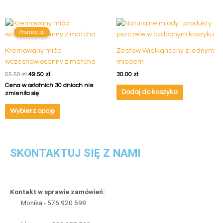
Pierwotna
Aktualna
cena
cena
Promocja!
wynosiła:
wynosi:
55.50 zł.
49.50 zł.
Kremowany miód
Zestaw Wielkanocny z jednym
wczesnowiosenny z matcha
miodem
55.50
zł
49.50
zł
30.00
zł
Cena w ostatnich 30 dniach nie
Dodaj do koszyka
zmieniła się
Wybierz opcję
SKONTAKTUJ SIĘ Z NAMI
Kontakt w sprawie zamówień:
Monika -
5
7
6
9
2
0
5
9
8