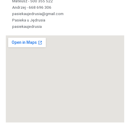
Mateusz -
5
0
0
3
5
5
5
2
2
Andrzej -
6
6
8
6
9
6
3
0
6
pasiekaujedrusia@gmail.com
Pasieka u Jędrusia
pasiekaujedrusia