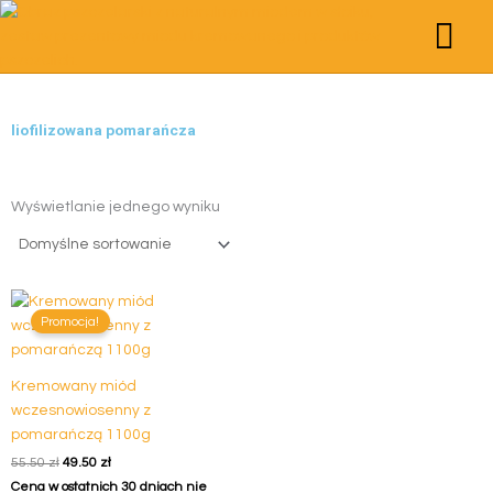
Przejdź
do
treści
STRONA GŁÓWNA
POZNAJMY SIĘ
STREFA WIEDZY
MIODY KREMO
PRODUKTY PSZCZE
ZESTAWY PREZ
liofilizowana pomarańcza
Wyświetlanie jednego wyniku
Pierwotna
Aktualna
cena
cena
Promocja!
wynosiła:
wynosi:
55.50 zł.
49.50 zł.
Kremowany miód
wczesnowiosenny z
pomarańczą 1100g
55.50
zł
49.50
zł
Cena w ostatnich 30 dniach nie