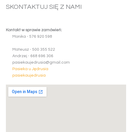
SKONTAKTUJ SIĘ Z NAMI
Kontakt w sprawie zamówień:
Monika -
5
7
6
9
2
0
5
9
8
Mateusz -
5
0
0
3
5
5
5
2
2
Andrzej -
6
6
8
6
9
6
3
0
6
pasiekaujedrusia@gmail.com
Pasieka u Jędrusia
pasiekaujedrusia