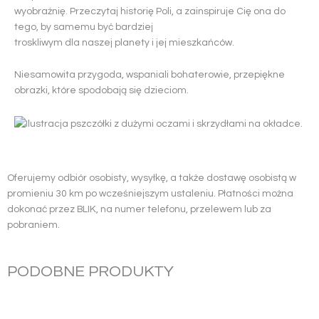
-
wyobraźnię. Przeczytaj historię Poli, a zainspiruje Cię ona do
książeczka
tego, by samemu być bardziej
dla
troskliwym dla naszej planety i jej mieszkańców.
dzieci
Niesamowita przygoda, wspaniali bohaterowie, przepiękne
obrazki, które spodobają się dzieciom.
Oferujemy odbiór osobisty, wysyłkę, a także dostawę osobistą w
promieniu 30 km po wcześniejszym ustaleniu. Płatności można
dokonać przez BLIK, na numer telefonu, przelewem lub za
pobraniem.
PODOBNE PRODUKTY