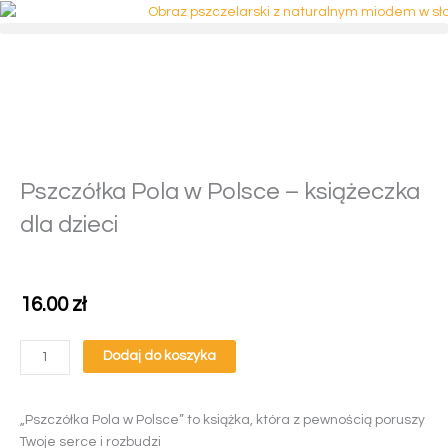
Przejdź
do
treści
Pszczółka Pola w Polsce – książeczka
dla dzieci
16.00
zł
ilość
Dodaj do koszyka
Pszczółka
Pola
w
„Pszczółka Pola w Polsce” to książka, która z pewnością poruszy
Polsce
Twoje serce i rozbudzi