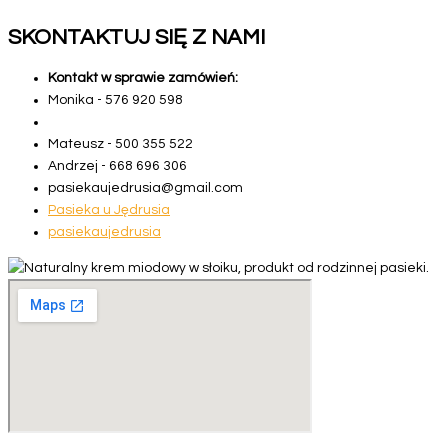
SKONTAKTUJ SIĘ Z NAMI
Kontakt w sprawie zamówień:
Monika -
5
7
6
9
2
0
5
9
8
Mateusz -
5
0
0
3
5
5
5
2
2
Andrzej -
6
6
8
6
9
6
3
0
6
pasiekaujedrusia@gmail.com
Pasieka u Jędrusia
pasiekaujedrusia