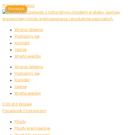
Przejdź do treści
Promocja!
Promocja!
Strona Główna
Poznajmy się
Kontakt
Opinie
Strefa wiedzy
Strona Główna
Poznajmy się
Kontakt
Opinie
Strefa wiedzy
0.00
zł
0
Wózek
Facebook-f
Instagram
Miody
Miody kremowane
Produkty pszczele