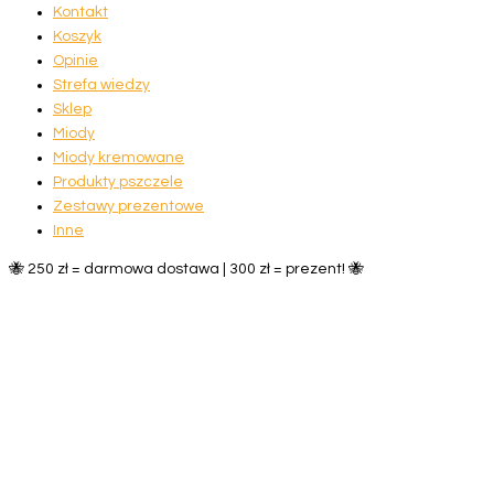
Kontakt
Koszyk
Opinie
Strefa wiedzy
Sklep
Miody
Miody kremowane
Produkty pszczele
Zestawy prezentowe
Inne
🐝 250 zł = darmowa dostawa | 300 zł = prezent! 🐝