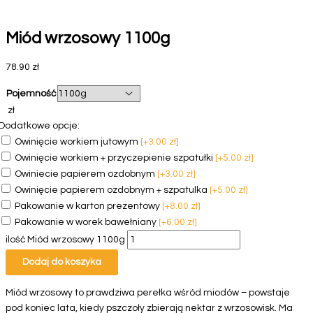
Miód wrzosowy 1100g
78.90
zł
Pojemność
Wyczyść
zł
Dodatkowe opcje:
Owinięcie workiem jutowym
[+3.00 zł]
Owinięcie workiem + przyczepienie szpatułki
[+5.00 zł]
Owiniecie papierem ozdobnym
[+3.00 zł]
Owinięcie papierem ozdobnym + szpatulka
[+5.00 zł]
Pakowanie w karton prezentowy
[+8.00 zł]
Pakowanie w worek bawełniany
[+6.00 zł]
ilość Miód wrzosowy 1100g
Dodaj do koszyka
Miód wrzosowy to prawdziwa perełka wśród miodów – powstaje
pod koniec lata, kiedy pszczoły zbierają nektar z wrzosowisk. Ma