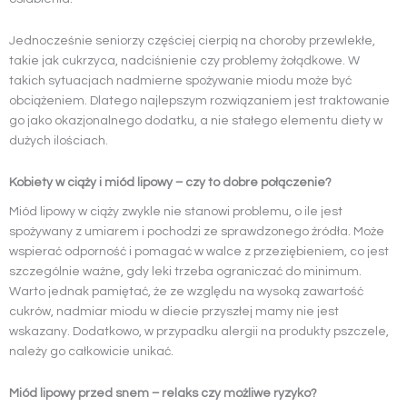
Jednocześnie seniorzy częściej cierpią na choroby przewlekłe,
takie jak cukrzyca, nadciśnienie czy problemy żołądkowe. W
takich sytuacjach nadmierne spożywanie miodu może być
obciążeniem. Dlatego najlepszym rozwiązaniem jest traktowanie
go jako okazjonalnego dodatku, a nie stałego elementu diety w
dużych ilościach.
Kobiety w ciąży i miód lipowy – czy to dobre połączenie?
Miód lipowy w ciąży zwykle nie stanowi problemu, o ile jest
spożywany z umiarem i pochodzi ze sprawdzonego źródła. Może
wspierać odporność i pomagać w walce z przeziębieniem, co jest
szczególnie ważne, gdy leki trzeba ograniczać do minimum.
Warto jednak pamiętać, że ze względu na wysoką zawartość
cukrów, nadmiar miodu w diecie przyszłej mamy nie jest
wskazany. Dodatkowo, w przypadku alergii na produkty pszczele,
należy go całkowicie unikać.
Miód lipowy przed snem – relaks czy możliwe ryzyko?