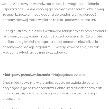
Jedną z ciekawych właściwości miodu lipowego jest działanie
uspokajające – wiele osób sięga po niego wieczorem, aby łatwiej
zasnąć. Łyżeczka miodu dodana do ciepłej (ale nie gorącej)
herbaty ziołowej może wspierać relaks i poprawić jakość snu.
Z drugiej strony, dla osób z wrażliwym żołądkiem czy problemami z
refluksem, spożywanie miodu tuż przed pójściem do łóżka może
nasilać dolegliwości. Dlatego najlepiej testować niewielkie ilości i
obserwować reakcję organizmu – wtedy łatwo ocenić, czy taki
wieczorny rytuał faktycznie służy zdrowiu.
Miód lipowy przeciwwskazania – Najczęstsze pytania
Choć miód lipowy ma wiele zalet, często pojawiają się pytania
dotyczące jego bezpieczeństwa. Poniżej znajdziesz odpowiedzi
na najczęściej powtarzające się wątpliwości związane z jego
stosowaniem.