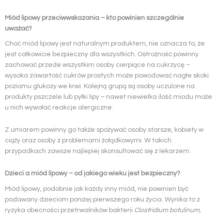
Miód lipowy przeciwwskazania – kto powinien szczególnie
uważać?
Choć miód lipowy jest naturalnym produktem, nie oznacza to, że
jest całkowicie bezpieczny dla wszystkich. Ostrożność powinny
zachować przede wszystkim osoby cierpiące na cukrzycę –
wysoka zawartość cukrów prostych może powodować nagłe skoki
poziomu glukozy we krwi. Kolejną grupą są osoby uczulone na
produkty pszczele lub pyłki lipy – nawet niewielka ilość miodu może
u nich wywołać reakcje alergiczne.
Z umiarem powinny go także spożywać osoby starsze, kobiety w
ciąży oraz osoby z problemami żołądkowymi. W takich
przypadkach zawsze najlepiej skonsultować się z lekarzem.
Dzieci a miód lipowy – od jakiego wieku jest bezpieczny?
Miód lipowy, podobnie jak każdy inny miód, nie powinien być
podawany dzieciom poniżej pierwszego roku życia. Wynika to z
ryzyka obecności przetrwalników bakterii
Clostridium botulinum
,