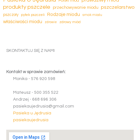
Polski miód
produkty pszczele
pszczelarstwo
przechowywanie miodu
Rodzaje miodu
pszczoły
pyłek pszczeli
smak miodu
właściwości miodu
zdrowy miód
zdrowie
SKONTAKTUJ SIĘ Z NAMI
Kontakt w sprawie zamówień:
Monika -
5
7
6
9
2
0
5
9
8
Mateusz -
5
0
0
3
5
5
5
2
2
Andrzej -
6
6
8
6
9
6
3
0
6
pasiekaujedrusia@gmail.com
Pasieka u Jędrusia
pasiekaujedrusia