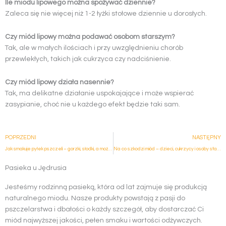
Ile miodu lipowego można spożywać dziennie?
Zaleca się nie więcej niż 1-2 łyżki stołowe dziennie u dorosłych.
Czy miód lipowy można podawać osobom starszym?
Tak, ale w małych ilościach i przy uwzględnieniu chorób
przewlekłych, takich jak cukrzyca czy nadciśnienie.
Czy miód lipowy działa nasennie?
Tak, ma delikatne działanie uspokajające i może wspierać
zasypianie, choć nie u każdego efekt będzie taki sam.
Prev
POPRZEDNI
NASTĘPNY
Jak smakuje pyłek pszczeli – gorzki, słodki, a może orzechowy?
Na co szkodzi miód – dzieci, cukrzycy i osoby starsze
Pasieka u Jędrusia
Jesteśmy rodzinną pasieką, która od lat zajmuje się produkcją
naturalnego miodu. Nasze produkty powstają z pasji do
pszczelarstwa i dbałości o każdy szczegół, aby dostarczać Ci
miód najwyższej jakości, pełen smaku i wartości odżywczych.