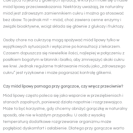
Cukrzyca to jedna z głównych sytuacji, w których mówi się o haśle
miód lipowy przeciwwskazania. Niektórzy uważają, że naturalny
miód jest zdrowszym zamiennikiem cukru i można go stosować
bez obaw. To jednak mit – miód, choć zawiera cenne enzymy i
związki bioaktywne, wciąż składa się głównie z glukozy i fruktozy.
Osoby chore na cukrzycę mogą spożywać miód lipowy tylko w
wyjątkowych sytuacjach i wyłącznie po konsultacji z lekarzem.
Czasem dopuszcza się niewielkie ilości, najlepiej w połączeniu z
posiłkiem bogatym w błonnik i białko, aby zmniejszyć skoki cukru
we krwi. Jednak regularne traktowanie miodu jako „zdrowszego
cukru” jest ryzykowne i może pogarszać kontrolę glikemii.
Czy miód lipowy pomaga przy gorączce, czy wręcz przeciwnie?
Miód lipowy często poleca się jako wsparcie w przeziębieniach i
stanach zapalnych, ponieważ działa napotnie i rozgrzewająco.
Może to być korzystne, gdy chcemy obniżyć gorączkę w naturalny
sposób, ale nie w każdym przypadku. U osób z wysoką
temperaturą dodatkowe rozgrzewanie organizmu może
pogłębiać dyskomfort i osłabienie. Dlatego przy gorączce warto