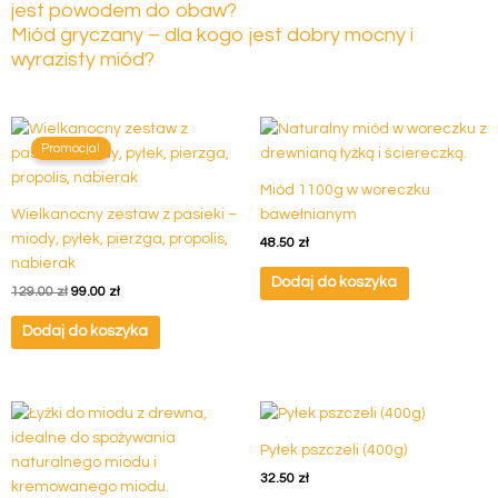
jest powodem do obaw?
Miód gryczany – dla kogo jest dobry mocny i
wyrazisty miód?
Pierwotna
Aktualna
cena
cena
Promocja!
wynosiła:
wynosi:
129.00 zł.
99.00 zł.
Miód 1100g w woreczku
Wielkanocny zestaw z pasieki –
bawełnianym
miody, pyłek, pierzga, propolis,
48.50
zł
nabierak
Dodaj do koszyka
129.00
zł
99.00
zł
Dodaj do koszyka
Pyłek pszczeli (400g)
32.50
zł