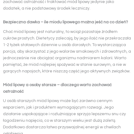
zachować ostrożność i traktować miód lipowy jedynie jako
dodatek, a nie podstawowy środek leczniczy.
Bezpieczna dawka – ile miodu lipowego można jeść na co dzień?
Choć miód lipowy jest naturalny, to wciąż pozostaje źródłem
cukrów prostych. Dietetycy zalecają, by jego ilość nie przekraczała
1-2 łyżek stołowych dziennie u osób dorosłych. To wystarczająca
porcja, aby skorzystać z jego walorów smakowych i zdrowotnych, a
jednocześnie nie obciążać organizmu nadmiarem kalorii. Warto
pamiętać, że miód najlepiej spożywać w stanie surowym, a nie w
gorących napojach, które niszczą część jego aktywnych związków.
Miód lipowy a osoby starsze – dlaczego warto zachować
ostrożność
U osób starszych miód lipowy może być zarówno cennym
wsparciem, jak i produktem wymagającym rozwagi. Jego
działanie uspokajające i rozluźniające sprzyja lepszemu snu czy
łagodzeniu napięcia, co w starszym wieku jest dużą zaletą.
Dodatkowo dostarcza łatwo przyswajalnej energii w chwilach
osłabienia.