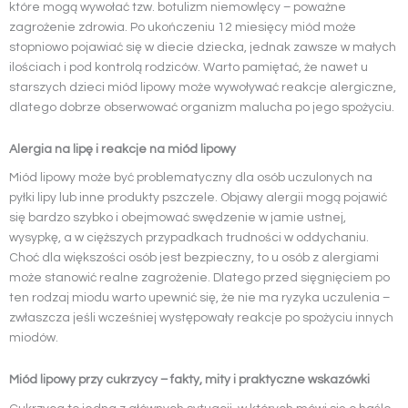
które mogą wywołać tzw. botulizm niemowlęcy – poważne
zagrożenie zdrowia. Po ukończeniu 12 miesięcy miód może
stopniowo pojawiać się w diecie dziecka, jednak zawsze w małych
ilościach i pod kontrolą rodziców. Warto pamiętać, że nawet u
starszych dzieci miód lipowy może wywoływać reakcje alergiczne,
dlatego dobrze obserwować organizm malucha po jego spożyciu.
Alergia na lipę i reakcje na miód lipowy
Miód lipowy może być problematyczny dla osób uczulonych na
pyłki lipy lub inne produkty pszczele. Objawy alergii mogą pojawić
się bardzo szybko i obejmować swędzenie w jamie ustnej,
wysypkę, a w cięższych przypadkach trudności w oddychaniu.
Choć dla większości osób jest bezpieczny, to u osób z alergiami
może stanowić realne zagrożenie. Dlatego przed sięgnięciem po
ten rodzaj miodu warto upewnić się, że nie ma ryzyka uczulenia –
zwłaszcza jeśli wcześniej występowały reakcje po spożyciu innych
miodów.
Miód lipowy przy cukrzycy – fakty, mity i praktyczne wskazówki