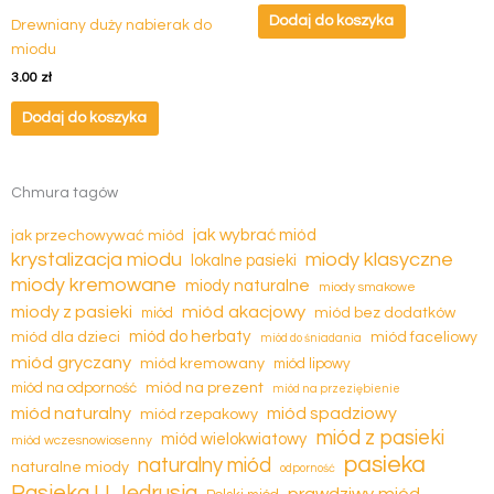
Dodaj do koszyka
Drewniany duży nabierak do
miodu
3.00
zł
Dodaj do koszyka
Chmura tagów
jak wybrać miód
jak przechowywać miód
krystalizacja miodu
miody klasyczne
lokalne pasieki
miody kremowane
miody naturalne
miody smakowe
miód akacjowy
miody z pasieki
miód
miód bez dodatków
miód dla dzieci
miód do herbaty
miód faceliowy
miód do śniadania
miód gryczany
miód kremowany
miód lipowy
miód na prezent
miód na odporność
miód na przeziębienie
miód naturalny
miód spadziowy
miód rzepakowy
miód z pasieki
miód wielokwiatowy
miód wczesnowiosenny
pasieka
naturalny miód
naturalne miody
odporność
Pasieka U Jędrusia
prawdziwy miód