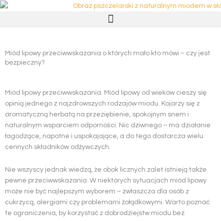
Przejdź
do
treści
Miód lipowy przeciwwskazania o których mało kto mówi – czy jest
bezpieczny?
Miód lipowy przeciwwskazania. Miód lipowy od wieków cieszy się
opinią jednego z najzdrowszych rodzajów miodu. Kojarzy się z
aromatyczną herbatą na przeziębienie, spokojnym snem i
naturalnym wsparciem odporności. Nic dziwnego – ma działanie
łagodzące, napotne i uspokajające, a do tego dostarcza wielu
cennych składników odżywczych.
Nie wszyscy jednak wiedzą, że obok licznych zalet istnieją także
pewne przeciwwskazania. W niektórych sytuacjach miód lipowy
może nie być najlepszym wyborem – zwłaszcza dla osób z
cukrzycą, alergiami czy problemami żołądkowymi. Warto poznać
te ograniczenia, by korzystać z dobrodziejstw miodu bez