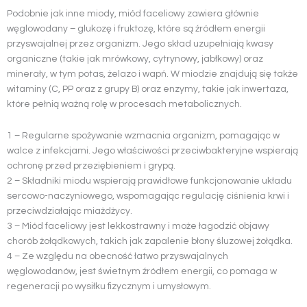
Podobnie jak inne miody, miód faceliowy zawiera głównie
węglowodany – glukozę i fruktozę, które są źródłem energii
przyswajalnej przez organizm. Jego skład uzupełniają kwasy
organiczne (takie jak mrówkowy, cytrynowy, jabłkowy) oraz
minerały, w tym potas, żelazo i wapń. W miodzie znajdują się także
witaminy (C, PP oraz z grupy B) oraz enzymy, takie jak inwertaza,
które pełnią ważną rolę w procesach metabolicznych.
1 – Regularne spożywanie wzmacnia organizm, pomagając w
walce z infekcjami. Jego właściwości przeciwbakteryjne wspierają
ochronę przed przeziębieniem i grypą.
2 – Składniki miodu wspierają prawidłowe funkcjonowanie układu
sercowo-naczyniowego, wspomagając regulację ciśnienia krwi i
przeciwdziałając miażdżycy.
3 – Miód faceliowy jest lekkostrawny i może łagodzić objawy
chorób żołądkowych, takich jak zapalenie błony śluzowej żołądka.
4 – Ze względu na obecność łatwo przyswajalnych
węglowodanów, jest świetnym źródłem energii, co pomaga w
regeneracji po wysiłku fizycznym i umysłowym.