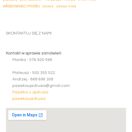
właściwości miodu
zdrowy miód
zdrowie
SKONTAKTUJ SIĘ Z NAMI
Kontakt w sprawie zamówień:
Monika -
5
7
6
9
2
0
5
9
8
Mateusz -
5
0
0
3
5
5
5
2
2
Andrzej -
6
6
8
6
9
6
3
0
6
pasiekaujedrusia@gmail.com
Pasieka u Jędrusia
pasiekaujedrusia