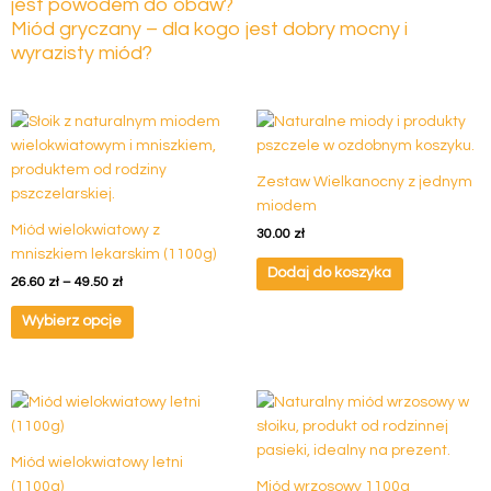
jest powodem do obaw?
Miód gryczany – dla kogo jest dobry mocny i
wyrazisty miód?
Zakres
Ten
cen:
produkt
od
ma
26.60 zł
Zestaw Wielkanocny z jednym
do
wiele
49.50 zł
miodem
wariantów.
Miód wielokwiatowy z
30.00
zł
Opcje
mniszkiem lekarskim (1100g)
można
Dodaj do koszyka
26.60
zł
–
49.50
zł
wybrać
na
Wybierz opcje
stronie
produktu
Zakres
Ten
Ten
cen:
produkt
produkt
od
ma
ma
23.80 zł
Miód wielokwiatowy letni
do
wiele
wiele
42.50 zł
(1100g)
Miód wrzosowy 1100g