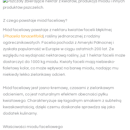
Z czego powstaje miód faceliowy?
Miód faceliowy powstaje z nektaru kwiatów facelii błękitnej
(
Phacelia tanacetifolia
), rośliny jednorocznej z rodziny
ogórecznikowatych. Facelia pochodzi z Ameryki Północnej i
zyskała popularność w Europie w ciągu ostatnich 200 lat. Ze
względu na wydajność nektarową rośliny, już 1 hektar facelii może
dostarczyć do 1000 kg miodu. Kwiaty facelii mają niebiesko-
fioletowy kolor, co może wpływać na barwę miodu, nadając mu
niekiedy lekko zielonkawy odcień.
Miód faceliowy jest jasno-kremowy, czasami z zielonkawym
odcieniem, co jest naturalnym efektem obecności pyłku
kwiatowego. Charakteryzuje się łagodnym smakiem z subtelną
kwaskowatością, dzięki czemu doskonale sprawdza się jako
dodatek kulinarny.
Właściwości miodu faceliowego