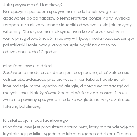
Jak spożywać miód faceliowy?
Najlepszym sposobem spożywania miodu faceliowego jest
dodawanie go do napojów o temperaturze poniżej 40°C. Wysoka
temperatura niszczy cenne składniki odżywcze, takie jak enzymy i
witaminy. Dla uzyskania maksymalnych korzyści zdrowotnych
warto przygotować napój miodowy – 1 łyżkę miodu rozpuszczoną w
pół szklanki letniej wody, którą najlepiej wypić na czczo po
odczekaniu około 12 godzin.
Miód faceliowy dla dzieci
Spożywanie miodu przez dzieci jest bezpieczne, choć zaleca się
ostrożność, zwłaszcza przy pierwszym kontakcie. Podobnie jak
inne rodzaje, może wywoływać alergię, dlatego warto zacząć od
małych ilości. Należy również pamiętać, że dzieci poniżej 1. roku
życia nie powinny spożywać miodu ze względu na ryzyko zatrucia
toksyną botulinową.
Krystalizacja miodu faceliowego
Miód faceliowy jest produktem naturalnym, który ma tendencję do
krystalizacji po kilku tygodniach lub miesiącach od zbioru. Proces