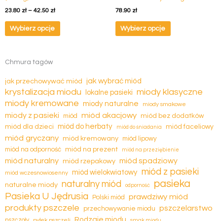
wariantów.
wariantów.
23.80
zł
–
42.50
zł
78.90
zł
Opcje
Opcje
można
można
Wybierz opcje
Wybierz opcje
wybrać
wybrać
na
na
stronie
stronie
Chmura tagów
produktu
produktu
jak wybrać miód
jak przechowywać miód
krystalizacja miodu
miody klasyczne
lokalne pasieki
miody kremowane
miody naturalne
miody smakowe
miód akacjowy
miody z pasieki
miód
miód bez dodatków
miód dla dzieci
miód do herbaty
miód faceliowy
miód do śniadania
miód gryczany
miód kremowany
miód lipowy
miód na prezent
miód na odporność
miód na przeziębienie
miód naturalny
miód spadziowy
miód rzepakowy
miód z pasieki
miód wielokwiatowy
miód wczesnowiosenny
pasieka
naturalny miód
naturalne miody
odporność
Pasieka U Jędrusia
prawdziwy miód
Polski miód
produkty pszczele
pszczelarstwo
przechowywanie miodu
Rodzaje miodu
pszczoły
pyłek pszczeli
smak miodu