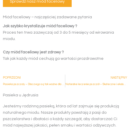
Sprawdź nasz miód faceliowy
Miód faceliowy – najczęściej zadawane pytania
Jak szybko krystalizuje miód faceliowy ?
Proces ten trwa zazwyczaj od 3 do 5 miesięcy od wirowania
miodu.
Czy miód faceliowy jest zdrowy ?
Tak jak każdy miód cechują go wartości prozdrowotne
Prev
POPRZEDNI
NASTĘPNY
Pasieka pszczoły – Dlaczego są tak ważne dla ekosystemu
Naturalne leczenie pszczół – Skuteczne i ekologiczne metody
Pasieka u Jędrusia
Jesteśmy rodzinną pasieką, która od lat zajmuje się produkcją
naturalnego miodu. Nasze produkty powstają z pasji do
pszczelarstwa i dbałości o każdy szczegół, aby dostarczać Ci
miód najwyższej jakości, pełen smaku i wartości odżywczych.