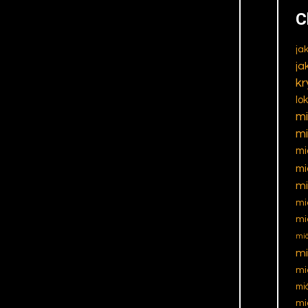
C
ja
ja
kr
lo
m
m
mi
mi
mi
mi
mi
mió
mi
mi
mi
mi