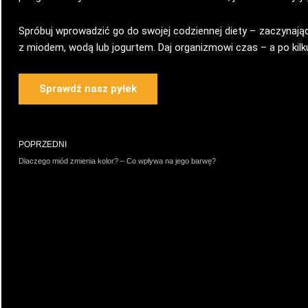
Spróbuj wprowadzić go do swojej codziennej diety – zaczynając 
z miodem, wodą lub jogurtem. Daj organizmowi czas – a po kilk
Sprawdź nasz pyłek
Prev
POPRZEDNI
Dlaczego miód zmienia kolor? – Co wpływa na jego barwę?