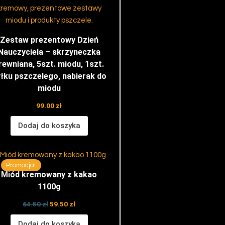
Zestaw prezentowy Dzień
Nauczyciela – skrzyneczka
rewniana, 5szt. miodu, 1szt.
łku pszczelego, nabierak do
miodu
99.00
zł
Dodaj do koszyka
Pierwotna
Aktualna
cena
cena
Promocja!
wynosiła:
wynosi:
Miód kremowany z kakao
64.50 zł.
59.50 zł.
1100g
64.50
zł
59.50
zł
Dodaj do koszyka