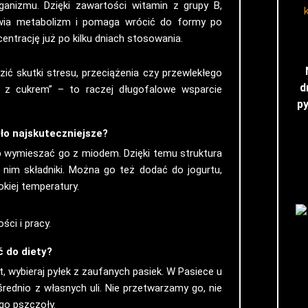
nizmu. Dzięki zawartości witamin z grupy B,
rawia metabolizm i pomaga wrócić do formy po
entrację już po kilku dniach stosowania.
ić skutki stresu, przeciążenia czy przewlekłego
d
a z cukrem” – to raczej długofalowe wsparcie
py
yło najskuteczniejsze?
lub wymieszać go z miodem. Dzięki temu struktura
w nim składniki. Można go też dodać do jogurtu,
kiej temperatury.
ć do diety?
 wybieraj pyłek z zaufanych pasiek. W Pasiece u
rednio z własnych uli. Nie przetwarzamy go, nie
 go pszczoły.