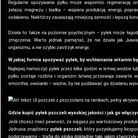
Regularne spożywanie pyłku może wspomóc regenerację orga
żelaza, magnezu i białka – wspiera produkcję energii, pop
osłabieniu. Niektórzy zauważają mniejszą senność i lepszą konc
Działa to także na poziomie psychicznym – pyłek może łagodz
zmęczenia. Warto jednak pamiętać, że nie działa jak „kaw
organizmu, a nie szybki zastrzyk energii.
W jakiej formie spożywać pyłek, by wchłanianie witamin b
Najlepiej namoczyć pyłek przez kilka godzin w letniej wodzie 
pyłku zostaje rozbita i organizm łatwiej przyswaja zawarte 
smoothie, owsianki – ważne, by nie poddawać go działaniu wyso
Gdzie kupić pyłek pszczeli wysokiej jakości i jak go włączy
Jeśli chcesz mieć pewność, że sięgasz po wartościowy produkt,
Jędrusia znajdziesz
pyłek pszczeli
, który pozyskujemy bezpoś
podgrzewamy – trafia do słoika dokładnie taki, jakim stworzyły