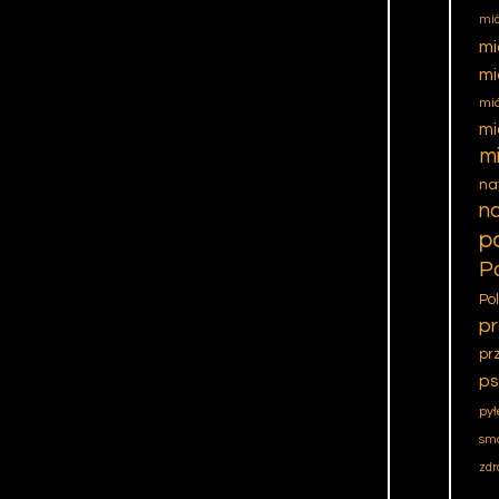
mió
mi
mi
mi
mi
mi
na
na
p
P
Po
pr
pr
ps
pył
sm
zdr