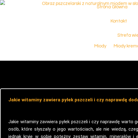
Przejdź
Strona Główna
do
treści
Kontakt
Strefa wi
Miody
Miody kre
Jakie witaminy zawiera pyłek pszczeli i czy naprawdę doda
Jakie witaminy zavwiera pyłek pszczeli i czy naprawdę warto g
osób, które słyszały o jego wartościach, ale nie wiedzą, cze
jednak kryje w sobie potężny zestaw witamin, minerałów i e