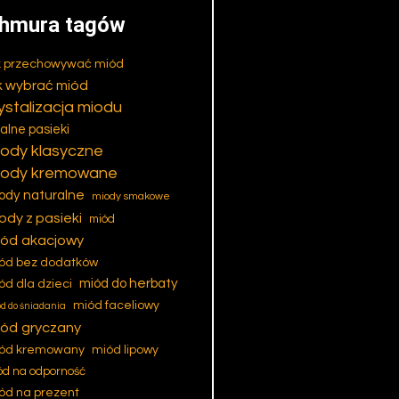
produktu
hmura tagów
k przechowywać miód
k wybrać miód
ystalizacja miodu
kalne pasieki
iody klasyczne
iody kremowane
ody naturalne
miody smakowe
ody z pasieki
miód
ód akacjowy
ód bez dodatków
ód dla dzieci
miód do herbaty
miód faceliowy
d do śniadania
ód gryczany
ód kremowany
miód lipowy
ód na odporność
ód na prezent