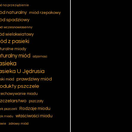
d na przeziębienie
ód naturalny
miód rzepakowy
ód spadziowy
ód wczesnowiosenny
ód wielokwiatowy
ód z pasieki
turalne miody
turalny miód
odporność
asieka
asieka U Jędrusia
prawdziwy miód
lski miód
odukty pszczele
zechowywanie miodu
zczelarstwo
pszczoły
Rodzaje miodu
ek pszczeli
właściwości miodu
ak miodu
zdrowy miód
owie