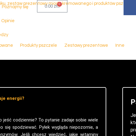
F
0
Wózek
0.00
zł
Poznajmy się
a
c
Opinie
e
b
edzy
o
mowane
Produkty pszczele
Zestawy prezentowe
Inne
o
k
-
f
je energii?
P
Je
o jeść codziennie? To pytanie zadaje sobie wiele
k
go się spodziewać. Pyłek wygląda niepozornie, a
pr
nzymów. Jeśli chcesz wiedzieć, jakie witaminy