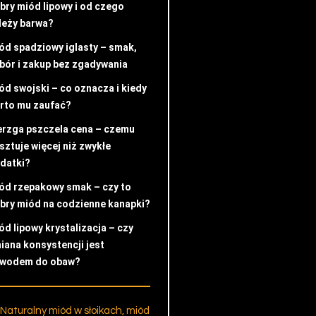
bry miód lipowy i od czego
leży barwa?
ód spadziowy iglasty – smak,
bór i zakup bez zgadywania
ód swojski – co oznacza i kiedy
rto mu zaufać?
erzga pszczela cena – czemu
sztuje więcej niż zwykłe
datki?
ód rzepakowy smak – czy to
bry miód na codzienne kanapki?
ód lipowy krystalizacja – czy
iana konsystencji jest
wodem do obaw?