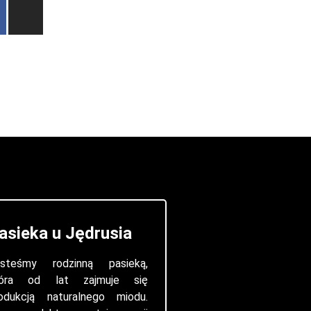
I
n
s
t
a
g
r
a
m
asieka u Jędrusia
steśmy rodzinną pasieką,
tóra od lat zajmuje się
odukcją naturalnego miodu.