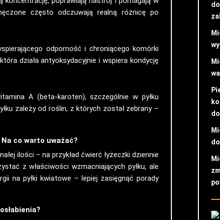
 koncentrację, poprawiają nastrój i pomagają w
do
emęczone często odczuwają realną różnicę po
za
Mi
wy
wspierającego odporność i chroniącego komórki
tóra działa antyoksydacyjnie i wspiera kondycję
Mi
wa
Pi
tamina A (beta-karoten), szczególnie w pyłku
ko
łku zależy od roślin, z których został zebrany –
do
Mi
? Na co warto uważać?
do
ałej ilości – na przykład ćwierć łyżeczki dziennie
Mi
ystać z właściwości wzmacniających pyłku, ale
zm
ii na pyłki kwiatowe – lepiej zasięgnąć porady
po
osłabienia?