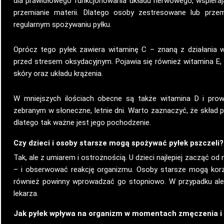
dla prawidłowego funkcjonowania układu nerwowego, wspierają
przemianie materii. Dlatego osoby zestresowane lub prz
regularnym spożywaniu pyłku.
Oprócz tego pyłek zawiera witaminę C – znaną z działania 
przed stresem oksydacyjnym. Pojawia się również witamina E, k
skóry oraz układu krążenia.
W mniejszych ilościach obecne są także witamina D i prowi
zebranym w słoneczne, letnie dni. Warto zaznaczyć, że skład py
dlatego tak ważne jest jego pochodzenie.
Czy dzieci i osoby starsze mogą spożywać pyłek pszczeli
Tak, ale z umiarem i ostrożnością. U dzieci najlepiej zacząć od m
– i obserwować reakcję organizmu. Osoby starsze mogą korz
również powinny wprowadzać go stopniowo. W przypadku alerg
lekarza.
Jak pyłek wpływa na organizm w momentach zmęczenia i 