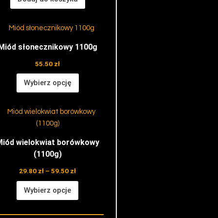
Miód słonecznikowy 1100g
55.50
zł
Wybierz opcję
y
Zakres
Ten
cen:
produkt
od
29.80 zł
ma
Miód wielokwiat borówkowy
do
wiele
59.50 zł
(1100g)
wariantów.
Opcje
29.80
zł
–
59.50
zł
można
Wybierz opcje
wybrać
na
stronie