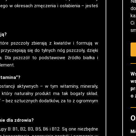
Na
niego w okresach zmęczenia i osłabienia – jesteś
do
ka
Ci
sm
ają?
tóre pszczoły zbierają z kwiatów i formują w
 przyczepiają się do tylnych nóg pszczoły, dzięki
la. Dla pszczół to podstawowe źródło białka i
plement.
W
witamina”?
w
bstancji aktywnych – w tym witaminy, minerały,
pr
który naturalny produkt ma tak bogaty skład.
o 
na” – bez sztucznych dodatków, za to z ogromnym
O
nie dla zdrowia?
y B: B1, B2, B3, B5, B6 i B12. Są one niezbędne
Mi