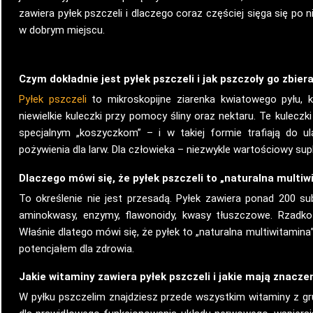
zawiera pyłek pszczeli i dlaczego coraz częściej sięga się po 
w dobrym miejscu.
Czym dokładnie jest pyłek pszczeli i jak pszczoły go zbier
Pyłek pszczeli
to mikroskopijne ziarenka kwiatowego pyłu, k
niewielkie kuleczki przy pomocy śliny oraz nektaru. Te kuleczki
specjalnym „koszyczkom” – i w takiej formie trafiają do u
pożywienia dla larw. Dla człowieka – niezwykle wartościowy su
Dlaczego mówi się, że pyłek pszczeli to „naturalna multi
To określenie nie jest przesadą. Pyłek zawiera ponad 200 su
aminokwasy, enzymy, flawonoidy, kwasy tłuszczowe. Rzadko 
Właśnie dlatego mówi się, że pyłek to „naturalna multiwitami
potencjałem dla zdrowia.
Jakie witaminy zawiera pyłek pszczeli i jakie mają znacze
W pyłku pszczelim znajdziesz przede wszystkim witaminy z grup