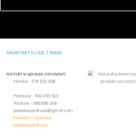
SKONTAKTUJ SIĘ Z NAMI
Kontakt w sprawie zamówień:
Monika -
5
7
6
9
2
0
5
9
8
Mateusz -
5
0
0
3
5
5
5
2
2
Andrzej -
6
6
8
6
9
6
3
0
6
pasiekaujedrusia@gmail.com
Pasieka u Jędrusia
pasiekaujedrusia