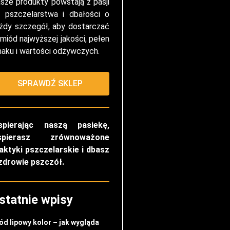
sze produkty powstają z pasji
 pszczelarstwa i dbałości o
żdy szczegół, aby dostarczać
 miód najwyższej jakości, pełen
aku i wartości odżywczych.
SPRAWDŹ SKLEP
spierając naszą pasiekę,
spierasz zrównoważone
aktyki pszczelarskie i dbasz
zdrowie pszczół.
statnie wpisy
ód lipowy kolor – jak wygląda