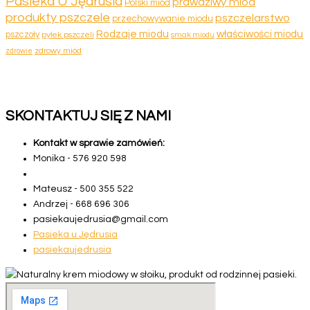
Pasieka U Jędrusia
prawdziwy miód
Polski miód
produkty pszczele
pszczelarstwo
przechowywanie miodu
Rodzaje miodu
właściwości miodu
pszczoły
pyłek pszczeli
smak miodu
zdrowy miód
zdrowie
SKONTAKTUJ SIĘ Z NAMI
Kontakt w sprawie zamówień:
Monika -
5
7
6
9
2
0
5
9
8
Mateusz -
5
0
0
3
5
5
5
2
2
Andrzej -
6
6
8
6
9
6
3
0
6
pasiekaujedrusia@gmail.com
Pasieka u Jędrusia
pasiekaujedrusia