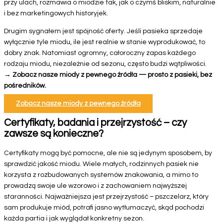
przy ulach, rozmawia o miodzie tak, jak o czymś bliskim, naturalnie
i bez marketingowych historyjek.
Drugim sygnałem jest spójność oferty. Jeśli pasieka sprzedaje
wyłącznie tyle miodu, ile jest realnie w stanie wyprodukować, to
dobry znak. Natomiast ogromny, całoroczny zapas każdego
rodzaju miodu, niezależnie od sezonu, często budzi wątpliwości.
→ Zobacz nasze miody z pewnego źródła — prosto z pasieki, bez
pośredników.
Zobacz nasze miody z pewnego źródła
Certyfikaty, badania i przejrzystość – czy
zawsze są konieczne?
Certyfikaty mogą być pomocne, ale nie są jedynym sposobem, by
sprawdzić jakość miodu. Wiele małych, rodzinnych pasiek nie
korzysta z rozbudowanych systemów znakowania, a mimo to
prowadzą swoje ule wzorowo i z zachowaniem najwyższej
staranności. Najważniejsza jest przejrzystość – pszczelarz, który
sam produkuje miód, potrafi jasno wytłumaczyć, skąd pochodzi
każda partia i jak wyglądał konkretny sezon.