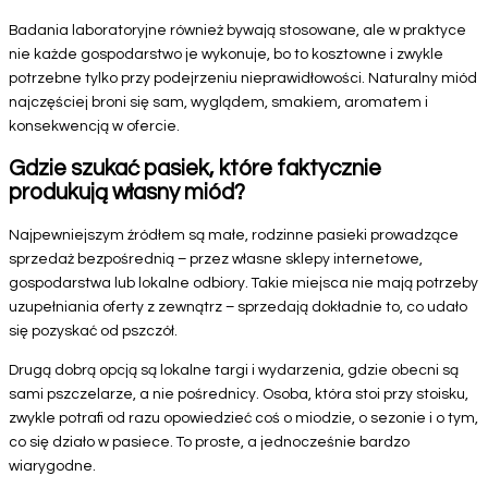
Badania laboratoryjne również bywają stosowane, ale w praktyce
nie każde gospodarstwo je wykonuje, bo to kosztowne i zwykle
potrzebne tylko przy podejrzeniu nieprawidłowości. Naturalny miód
najczęściej broni się sam, wyglądem, smakiem, aromatem i
konsekwencją w ofercie.
Gdzie szukać pasiek, które faktycznie
produkują własny miód?
Najpewniejszym źródłem są małe, rodzinne pasieki prowadzące
sprzedaż bezpośrednią – przez własne sklepy internetowe,
gospodarstwa lub lokalne odbiory. Takie miejsca nie mają potrzeby
uzupełniania oferty z zewnątrz – sprzedają dokładnie to, co udało
się pozyskać od pszczół.
Drugą dobrą opcją są lokalne targi i wydarzenia, gdzie obecni są
sami pszczelarze, a nie pośrednicy. Osoba, która stoi przy stoisku,
zwykle potrafi od razu opowiedzieć coś o miodzie, o sezonie i o tym,
co się działo w pasiece. To proste, a jednocześnie bardzo
wiarygodne.