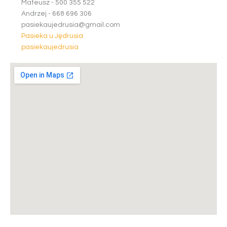
Mateusz -
5
0
0
3
5
5
5
2
2
Andrzej -
6
6
8
6
9
6
3
0
6
pasiekaujedrusia@gmail.com
Pasieka u Jędrusia
pasiekaujedrusia