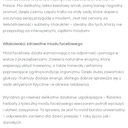
Polsce. Ma delikatny, lekko kwiatowy smak, jasną barwę i łagodny
aromat, dzięki czemu często trafia na stoły osób, które dopiero
zaczynają swoją przygodę z miodem. Jest też ceniony za
lekkostrawność i subtelny charakter – idealny dla tych, którzy nie
przepadają za intensywnymi, ciężkimi miodami.
Właściwości zdrowotne miodu faceliowego
Miód faceliowy działa wzmacniająco na odporność i pomaga w
walce z przeziębieniami. Zawiera naturalne enzymy, które
wspierają układ trawienny, a także minerały i witaminy
poprawiające ogólną kondycję organizmu. Dzięki dużej zawartości
glukozy i fruktozy dodaje energii, dlatego dobrze sprawdza się u
osób aktywnych fizycznie i w okresie osłabienia.
Wyróżnia go również delikatne działanie uspokajające – filiżanka
herbaty z łyżeczką miodu faceliowego wieczorem potrafi wyciszyć
i ułatwić zasypianie. To sprawia, że jest to miód bardzo uniwersalny
– odpowiedni zarówno dla dzieci powyżej 1. roku życia, jak i
dorosłych.