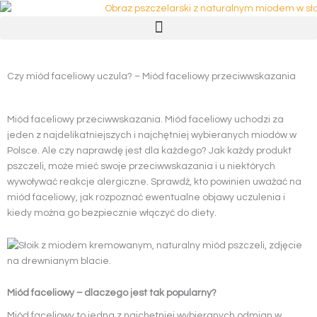
Przejdź
do
treści
Czy miód faceliowy uczula? – Miód faceliowy przeciwwskazania
Miód faceliowy przeciwwskazania. Miód faceliowy uchodzi za
jeden z najdelikatniejszych i najchętniej wybieranych miodów w
Polsce. Ale czy naprawdę jest dla każdego? Jak każdy produkt
pszczeli, może mieć swoje przeciwwskazania i u niektórych
wywoływać reakcje alergiczne. Sprawdź, kto powinien uważać na
miód faceliowy, jak rozpoznać ewentualne objawy uczulenia i
kiedy można go bezpiecznie włączyć do diety.
Miód faceliowy – dlaczego jest tak popularny?
Miód faceliowy to jedna z najchętniej wybieranych odmian w