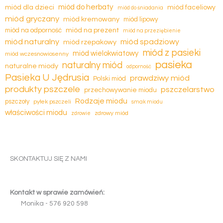
miód dla dzieci
miód do herbaty
miód faceliowy
miód do śniadania
miód gryczany
miód kremowany
miód lipowy
miód na prezent
miód na odporność
miód na przeziębienie
miód naturalny
miód spadziowy
miód rzepakowy
miód z pasieki
miód wielokwiatowy
miód wczesnowiosenny
pasieka
naturalny miód
naturalne miody
odporność
Pasieka U Jędrusia
prawdziwy miód
Polski miód
produkty pszczele
pszczelarstwo
przechowywanie miodu
Rodzaje miodu
pszczoły
pyłek pszczeli
smak miodu
właściwości miodu
zdrowy miód
zdrowie
SKONTAKTUJ SIĘ Z NAMI
Kontakt w sprawie zamówień:
Monika -
5
7
6
9
2
0
5
9
8