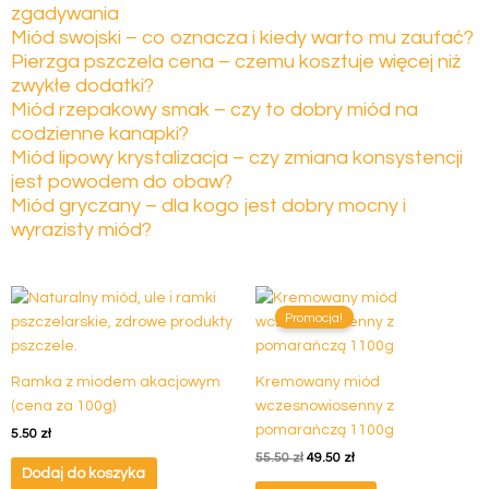
zgadywania
Miód swojski – co oznacza i kiedy warto mu zaufać?
Pierzga pszczela cena – czemu kosztuje więcej niż
zwykłe dodatki?
Miód rzepakowy smak – czy to dobry miód na
codzienne kanapki?
Miód lipowy krystalizacja – czy zmiana konsystencji
jest powodem do obaw?
Miód gryczany – dla kogo jest dobry mocny i
wyrazisty miód?
Pierwotna
Aktualna
cena
cena
Promocja!
wynosiła:
wynosi:
55.50 zł.
49.50 zł.
Ramka z miodem akacjowym
Kremowany miód
(cena za 100g)
wczesnowiosenny z
pomarańczą 1100g
5.50
zł
55.50
zł
49.50
zł
Dodaj do koszyka