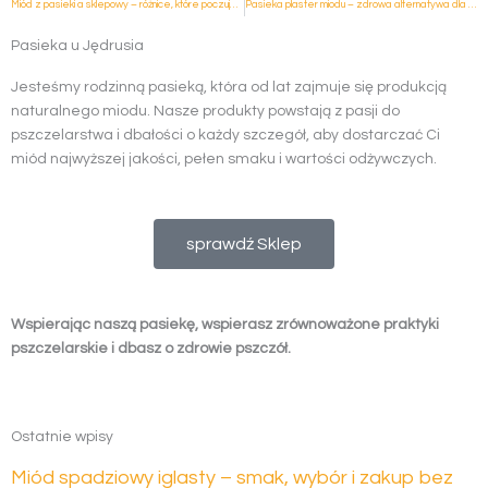
Miód z pasieki a sklepowy – różnice, które poczujesz od razu
Pasieka plaster miodu – zdrowa alternatywa dla słodyczy
Pasieka u Jędrusia
Jesteśmy rodzinną pasieką, która od lat zajmuje się produkcją
naturalnego miodu. Nasze produkty powstają z pasji do
pszczelarstwa i dbałości o każdy szczegół, aby dostarczać Ci
miód najwyższej jakości, pełen smaku i wartości odżywczych.
sprawdź Sklep
Wspierając naszą pasiekę, wspierasz zrównoważone praktyki
pszczelarskie i dbasz o zdrowie pszczół.
Ostatnie wpisy
Miód spadziowy iglasty – smak, wybór i zakup bez