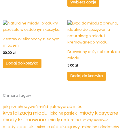
Wybierz opcję
Zestaw Wielkanocny z jednym
miodem
Drewniany duży nabierak do
30.00
zł
miodu
Dodaj do koszyka
3.00
zł
Dodaj do koszyka
Chmura tagów
jak wybrać miód
jak przechowywać miód
krystalizacja miodu
miody klasyczne
lokalne pasieki
miody kremowane
miody naturalne
miody smakowe
miód akacjowy
miody z pasieki
miód
miód bez dodatków