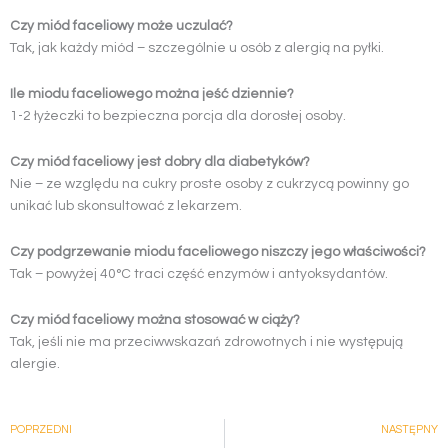
Czy miód faceliowy może uczulać?
Tak, jak każdy miód – szczególnie u osób z alergią na pyłki.
Ile miodu faceliowego można jeść dziennie?
1-2 łyżeczki to bezpieczna porcja dla dorosłej osoby.
Czy miód faceliowy jest dobry dla diabetyków?
Nie – ze względu na cukry proste osoby z cukrzycą powinny go
unikać lub skonsultować z lekarzem.
Czy podgrzewanie miodu faceliowego niszczy jego właściwości?
Tak – powyżej 40°C traci część enzymów i antyoksydantów.
Czy miód faceliowy można stosować w ciąży?
Tak, jeśli nie ma przeciwwskazań zdrowotnych i nie występują
alergie.
Prev
POPRZEDNI
NASTĘPNY