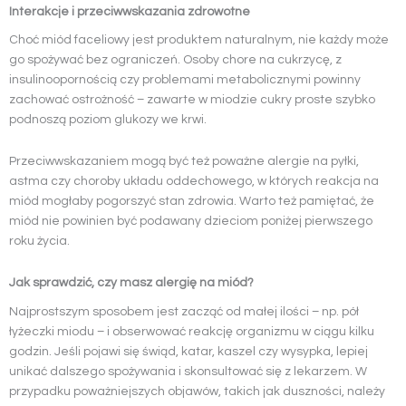
Interakcje i przeciwwskazania zdrowotne
Choć miód faceliowy jest produktem naturalnym, nie każdy może
go spożywać bez ograniczeń. Osoby chore na cukrzycę, z
insulinoopornością czy problemami metabolicznymi powinny
zachować ostrożność – zawarte w miodzie cukry proste szybko
podnoszą poziom glukozy we krwi.
Przeciwwskazaniem mogą być też poważne alergie na pyłki,
astma czy choroby układu oddechowego, w których reakcja na
miód mogłaby pogorszyć stan zdrowia. Warto też pamiętać, że
miód nie powinien być podawany dzieciom poniżej pierwszego
roku życia.
Jak sprawdzić, czy masz alergię na miód?
Najprostszym sposobem jest zacząć od małej ilości – np. pół
łyżeczki miodu – i obserwować reakcję organizmu w ciągu kilku
godzin. Jeśli pojawi się świąd, katar, kaszel czy wysypka, lepiej
unikać dalszego spożywania i skonsultować się z lekarzem. W
przypadku poważniejszych objawów, takich jak duszności, należy