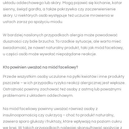
układu oddechowego lub skóry. Mogą pojawić się kichanie, katar
sienny, świąd gardła, a także pokrzywka czy zaczerwienienie
skóry. U niektórych osób występuje też uczucie mrowienia w
ustach zaraz po spożyciu miodu.
W bardziej nasilonych przypadkach alergia może powodować
duszności czy bóle brzucha. To rzadkie sytuacje, ale warto mieć
świadomość, że nawet naturalny produkt, taki jak miód faceliowy,
u części osób może wywołać niepożądane reakcje.
Kto powinien uważać na miód faceliowy?
Przede wszystkim osoby uczulone na pyłki kwiatów i inne produkty
pszczele – w ich przypadku ryzyko reakcji alergicznej jest większe.
Ostrożność powinny zachować też osoby z astmą lub poważnymi
problemami z układem oddechowym.
Na miód faceliowy powinny uważać również osoby z
insulinoopornością czy cukrzycą – choć to produkt naturalny,
zawiera sporo glukozy i fruktozy, które wpływają na poziom cukru
we krwi. W takich przypadkach najlepiej skonsultować spożycie z