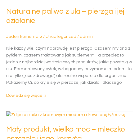
z
Naturalne paliwo z ula – pierzga i jej
ula
–
działanie
pierzga
i
Jeden komentarz
/
Uncategorized
/
admin
jej
działanie
Nie każdy wie, czym naprawdę jest pierzga. Czasem mylona z
pyłkiem, czasem traktowana jak suplement – a przecież to
jeden z najbardziej wartościowych produktów, jakie powstają w
ulu. Fermentowany pyłek, wzbogacony enzymami i miodem, to
nie tylko „coś zdrowego”, ale realne wsparcie dla organizmu.
Pokażemy Ci, co kryje się w pierzdze, jak działa i dlaczego
Dowiedz się więcej »
Mały
produkt,
Mały produkt, wielka moc – mleczko
wielka
moc
pszczele i jego korzyści