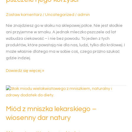
–
mleczko
Zostaw komentarz
/
Uncategorized
/
admin
pszczele
i
Nie znajdziesz go w słoiku na sklepowej półce. Nie jest słodkie
jego
ani przyjemne w smaku. A jednak mleczko pszczele od lat
korzyści
wzbudza ciekawość – i nie bez powodu. To jeden z tych
produktów, które powstają nie dla nas, ludzi, tylko dla królowej. I
może właśnie dlatego ma w sobie coś, czego próżno szukać
gdzie indziej.
Dowiedz się więcej »
Miód
z
mniszka
Miód z mniszka lekarskiego –
lekarskiego
–
wiosenny dar natury
wiosenny
dar