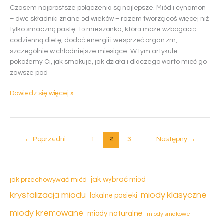
Czasem najprostsze połączenia są najlepsze. Miód i cynamon
– dwa składniki znane od wieków – razem tworzą coś więcej niż
tylko smaczną pastę. To mieszanka, która może wzbogacić
codzienną dietę, dodać energii i wesprzeć organizm,
szczególnie w chłodniejsze miesiące. W tym artykule
pokażemy Ci, jak smakuje, jak działa i dlaczego warto mieć go
zawsze pod
Dowiedz się więcej »
←
Poprzedni
1
2
3
Następny
→
jak wybrać miód
jak przechowywać miód
krystalizacja miodu
miody klasyczne
lokalne pasieki
miody kremowane
miody naturalne
miody smakowe