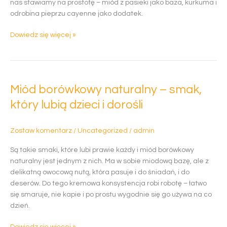
nas stawiamy na prostotę – miód z pasieki jako baza, kurkuma i
go
odrobina pieprzu cayenne jako dodatek.
rozpoznać?
Dowiedz się więcej »
Miód
borówkowy
Miód borówkowy naturalny – smak,
naturalny
–
który lubią dzieci i dorośli
smak,
który
Zostaw komentarz
/
Uncategorized
/
admin
lubią
dzieci
Są takie smaki, które lubi prawie każdy i miód borówkowy
i
naturalny jest jednym z nich. Ma w sobie miodową bazę, ale z
dorośli
delikatną owocową nutą, która pasuje i do śniadań, i do
deserów. Do tego kremowa konsystencja robi robotę – łatwo
się smaruje, nie kapie i po prostu wygodnie się go używa na co
dzień.