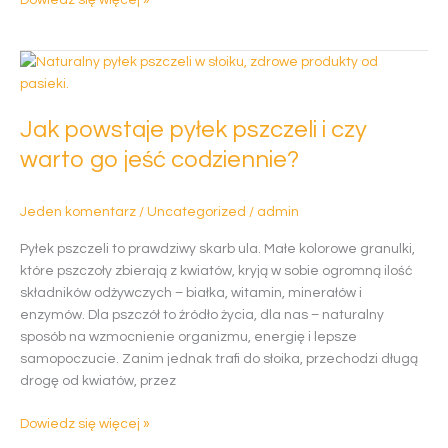
Dowiedz się więcej »
Jak
powstaje
pyłek
Jak powstaje pyłek pszczeli i czy
pszczeli
i
warto go jeść codziennie?
czy
warto
Jeden komentarz
/
Uncategorized
/
admin
go
jeść
Pyłek pszczeli to prawdziwy skarb ula. Małe kolorowe granulki,
codziennie?
które pszczoły zbierają z kwiatów, kryją w sobie ogromną ilość
składników odżywczych – białka, witamin, minerałów i
enzymów. Dla pszczół to źródło życia, dla nas – naturalny
sposób na wzmocnienie organizmu, energię i lepsze
samopoczucie. Zanim jednak trafi do słoika, przechodzi długą
drogę od kwiatów, przez
Dowiedz się więcej »