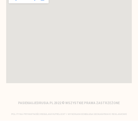
PASIEKAUJEDRUSIA.PL 2022 © WSZYSTKIE PRAWA ZASTRZEŻONE
POLITYKA PRYWATNOŚCI
REGULAMIN
PROJEKT I WYKONANIE
OBSŁUGA SEO
KAMPANIE REKLAMOWE