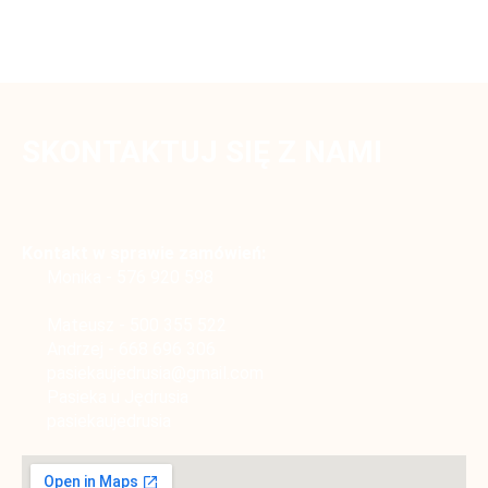
SKONTAKTUJ SIĘ Z NAMI
Kontakt w sprawie zamówień:
Monika -
5
7
6
9
2
0
5
9
8
Mateusz -
5
0
0
3
5
5
5
2
2
Andrzej -
6
6
8
6
9
6
3
0
6
pasiekaujedrusia@gmail.com
Pasieka u Jędrusia
pasiekaujedrusia