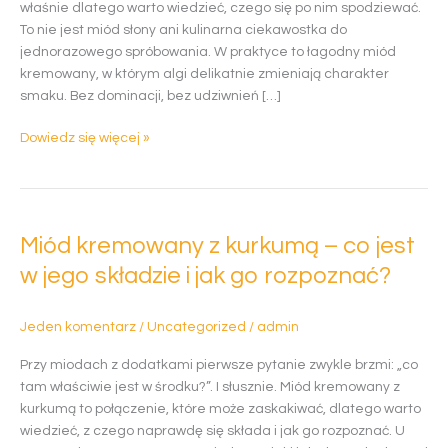
właśnie dlatego warto wiedzieć, czego się po nim spodziewać.
sens
To nie jest miód słony ani kulinarna ciekawostka do
jednorazowego spróbowania. W praktyce to łagodny miód
kremowany, w którym algi delikatnie zmieniają charakter
smaku. Bez dominacji, bez udziwnień […]
Dowiedz się więcej »
Miód
kremowany
Miód kremowany z kurkumą – co jest
z
kurkumą
w jego składzie i jak go rozpoznać?
–
co
Jeden komentarz
/
Uncategorized
/
admin
jest
w
Przy miodach z dodatkami pierwsze pytanie zwykle brzmi: „co
jego
tam właściwie jest w środku?”. I słusznie. Miód kremowany z
składzie
kurkumą to połączenie, które może zaskakiwać, dlatego warto
i
wiedzieć, z czego naprawdę się składa i jak go rozpoznać. U
jak