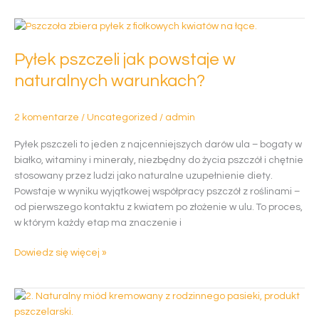
Pyłek
pszczeli
Pyłek pszczeli jak powstaje w
jak
powstaje
naturalnych warunkach?
w
naturalnych
2 komentarze
/
Uncategorized
/
admin
warunkach?
Pyłek pszczeli to jeden z najcenniejszych darów ula – bogaty w
białko, witaminy i minerały, niezbędny do życia pszczół i chętnie
stosowany przez ludzi jako naturalne uzupełnienie diety.
Powstaje w wyniku wyjątkowej współpracy pszczół z roślinami –
od pierwszego kontaktu z kwiatem po złożenie w ulu. To proces,
w którym każdy etap ma znaczenie i
Dowiedz się więcej »
Naturalne
paliwo