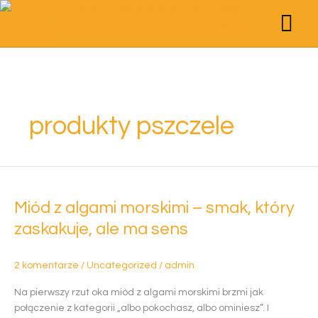
Przejdź
do
treści
STRONA GŁÓWNA
POZNAJMY SIĘ
STREFA WIEDZY
MIODY KREMO
PRODUKTY PSZCZE
ZESTAWY PREZ
produkty pszczele
Miód
z
Miód z algami morskimi – smak, który
algami
morskimi
zaskakuje, ale ma sens
–
smak,
2 komentarze
/
Uncategorized
/
admin
który
zaskakuje,
Na pierwszy rzut oka miód z algami morskimi brzmi jak
ale
połączenie z kategorii „albo pokochasz, albo ominiesz”. I
ma