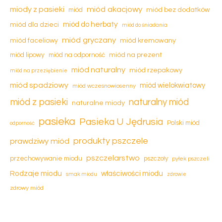
miód akacjowy
miody z pasieki
miód
miód bez dodatków
miód dla dzieci
miód do herbaty
miód do śniadania
miód gryczany
miód kremowany
miód faceliowy
miód na prezent
miód lipowy
miód na odporność
miód naturalny
miód rzepakowy
miód na przeziębienie
miód spadziowy
miód wielokwiatowy
miód wczesnowiosenny
miód z pasieki
naturalny miód
naturalne miody
pasieka
Pasieka U Jędrusia
Polski miód
odporność
produkty pszczele
prawdziwy miód
pszczelarstwo
przechowywanie miodu
pszczoły
pyłek pszczeli
Rodzaje miodu
właściwości miodu
smak miodu
zdrowie
zdrowy miód