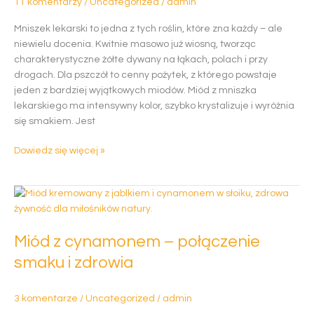
11 komentarzy
/
Uncategorized
/
admin
natury
Mniszek lekarski to jedna z tych roślin, które zna każdy – ale
niewielu docenia. Kwitnie masowo już wiosną, tworząc
charakterystyczne żółte dywany na łąkach, polach i przy
drogach. Dla pszczół to cenny pożytek, z którego powstaje
jeden z bardziej wyjątkowych miodów. Miód z mniszka
lekarskiego ma intensywny kolor, szybko krystalizuje i wyróżnia
się smakiem. Jest
Dowiedz się więcej »
Miód
z
cynamonem
Miód z cynamonem – połączenie
–
połączenie
smaku i zdrowia
smaku
i
3 komentarze
/
Uncategorized
/
admin
zdrowia